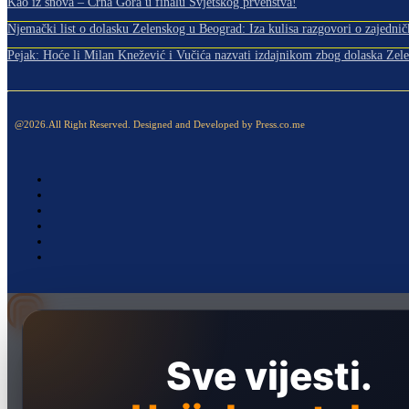
Kao iz snova – Crna Gora u finalu Svjetskog prvenstva!
Njemački list o dolasku Zelenskog u Beograd: Iza kulisa razgovori o zajedničk
Pejak: Hoće li Milan Knežević i Vučića nazvati izdajnikom zbog dolaska Zele
@2026.All Right Reserved. Designed and Developed by Press.co.me
Naslovna
Sve vijesti.
Politika
Društvo