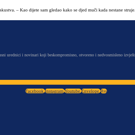
g iskustva. – Kao dijete sam gledao kako se djed muči kada nestane stru
usni urednici i novinari koji beskompromisno, otvoreno i nedvosmisleno izvješt
Facebook
Instagram
Youtube
Envelope
Rss