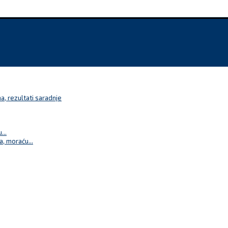
a, rezultati saradnje
...
a, moraću...