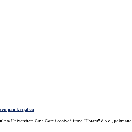
rvu panik sijalicu
teta Univerziteta Crne Gore i osnivač firme "Hotaru" d.o.o., pokrenuo 