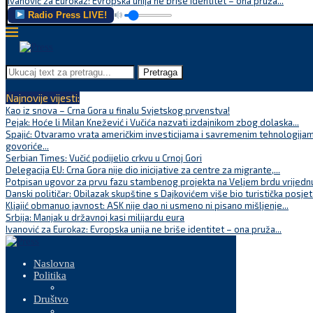
Ivanović za Eurokaz: Evropska unija ne briše identitet – ona pruža...
Radio Press LIVE!
Pretraga
Najnovije vijesti:
Kao iz snova – Crna Gora u finalu Svjetskog prvenstva!
Pejak: Hoće li Milan Knežević i Vučića nazvati izdajnikom zbog dolaska...
Spajić: Otvaramo vrata američkim investicijama i savremenim tehnologijam
govoriće...
Serbian Times: Vučić podijelio crkvu u Crnoj Gori
Delegacija EU: Crna Gora nije dio inicijative za centre za migrante,...
Potpisan ugovor za prvu fazu stambenog projekta na Veljem brdu vrijednu
Danski političar: Obilazak skupštine s Dajkovićem više bio turistička posjet
Kljajić obmanuo javnost: ASK nije dao ni usmeno ni pisano mišljenje...
Srbija: Manjak u državnoj kasi milijardu eura
Ivanović za Eurokaz: Evropska unija ne briše identitet – ona pruža...
Naslovna
Politika
Društvo