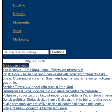
Društvo
Hronika
Ekonomija
Sport
Marketing
Pretraga
8 Augusta, 2026
Najnovije vijesti:
Kao iz snova – Crna Gora u finalu Svjetskog prvenstva!
Pejak: Hoće li Milan Knežević i Vučića nazvati izdajnikom zbog dolaska...
Spajić: Otvaramo vrata američkim investicijama i savremenim tehnologijam
govoriće...
Serbian Times: Vučić podijelio crkvu u Crnoj Gori
Delegacija EU: Crna Gora nije dio inicijative za centre za migrante,...
Potpisan ugovor za prvu fazu stambenog projekta na Veljem brdu vrijednu
Danski političar: Obilazak skupštine s Dajkovićem više bio turistička posjet
Kljajić obmanuo javnost: ASK nije dao ni usmeno ni pisano mišljenje...
Srbija: Manjak u državnoj kasi milijardu eura