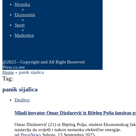
Hronika
Ekonomija
Sport
Marketing
8 Augusta, 2026
@2025 - Copyright and All Right Reserved
Press.co.me
Home
»
panik sijalica
Tag:
panik sijalica
Društvo
Mladi inovator Omar Dizdarević iz Bijelog Polja lansirao p
Omar Dizdarević (21) iz Bijelog Polja, student Ekonomskog fakul
nastavlja da svijetli i nakon nestanka električne energije.
od
PressNews
Subota, 13 Septembra 2025,