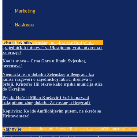
Marketing
Naslovna
Izbor urednika
Vučić dočekao Zelenskog: od „bratske Rusije“ do
„zajedničkih interesa“ sa Ukrajinom, vrata otvorena i
za oružje?
Kao iz snova – Crna Gora u finalu Svjetskog
prvenstva!
Njemački list o dolasku Zelenskog u Beograd: Iza
kulisa razgovori o zajedničkoj fabrici dronova u
Srbiji, Kristofer Hil otkrio kako srpska municija stiže
do Ukrajine
Pejak: Hoće li Milan Knežević i Vučića nazvati
izdajnikom zbog dolaska Zelenskog u Beograd?
Koprivica: Ko ide Amfilohijevim putem, ne skreće sa
Hristove staze!
Najnovije
Vučić dočekao Zelenskog: od „bratske Rusije“ do „zajedničkih interesa“ sa Uk