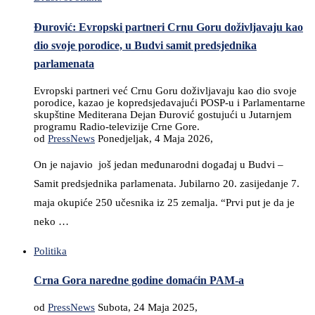
Đurović: Evropski partneri Crnu Goru doživljavaju kao
dio svoje porodice, u Budvi samit predsjednika
parlamenata
Evropski partneri već Crnu Goru doživljavaju kao dio svoje
porodice, kazao je kopredsjedavajući POSP-u i Parlamentarne
skupštine Mediterana Dejan Đurović gostujući u Jutarnjem
programu Radio-televizije Crne Gore.
od
PressNews
Ponedjeljak, 4 Maja 2026,
On je najavio još jedan međunarodni događaj u Budvi –
Samit predsjednika parlamenata. Jubilarno 20. zasijedanje 7.
maja okupiće 250 učesnika iz 25 zemalja. “Prvi put je da je
neko …
Politika
Crna Gora naredne godine domaćin PAM-a
od
PressNews
Subota, 24 Maja 2025,