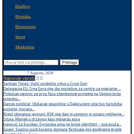
Društvo
Hronika
Ekonomija
Sport
Marketing
Pretraga
7 Augusta, 2026
Najnovije vijesti:
Serbian Times: Vučić podijelio crkvu u Crnoj Gori
Delegacija EU: Crna Gora nije dio inicijative za centre za migrante,...
Potpisan ugovor za prvu fazu stambenog projekta na Veljem brdu
vrijednu...
Danski političar: Obilazak skupštine s Dajkovićem više bio turistička
posjeta, moraću...
Kljajić obmanuo javnost: ASK nije dao ni usmeno ni pisano mišljenje...
Srbija: Manjak u državnoj kasi milijardu eura
Ivanović za Eurokaz: Evropska unija ne briše identitet – ona pruža...
Spajić: Snažno podržavamo domaće festivale koji godinama grade