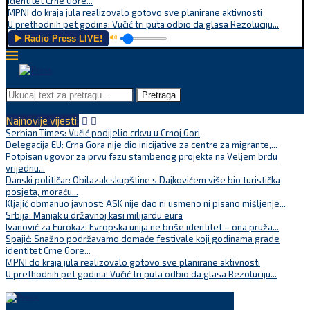
identitet Crne Gore...
MPNI do kraja jula realizovalo gotovo sve planirane aktivnosti
U prethodnih pet godina: Vučić tri puta odbio da glasa Rezoluciju...
▶️ Radio Press LIVE!
🔊
Pretraga
Najnovije vijesti:
Serbian Times: Vučić podijelio crkvu u Crnoj Gori
Delegacija EU: Crna Gora nije dio inicijative za centre za migrante,...
Potpisan ugovor za prvu fazu stambenog projekta na Veljem brdu
vrijednu...
Danski političar: Obilazak skupštine s Dajkovićem više bio turistička
posjeta, moraću...
Kljajić obmanuo javnost: ASK nije dao ni usmeno ni pisano mišljenje...
Srbija: Manjak u državnoj kasi milijardu eura
Ivanović za Eurokaz: Evropska unija ne briše identitet – ona pruža...
Spajić: Snažno podržavamo domaće festivale koji godinama grade
identitet Crne Gore...
MPNI do kraja jula realizovalo gotovo sve planirane aktivnosti
U prethodnih pet godina: Vučić tri puta odbio da glasa Rezoluciju...