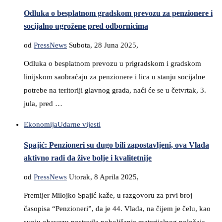
Odluka o besplatnom gradskom prevozu za penzionere i
socijalno ugrožene pred odbornicima
od
PressNews
Subota, 28 Juna 2025,
Odluka o besplatnom prevozu u prigradskom i gradskom
linijskom saobraćaju za penzionere i lica u stanju socijalne
potrebe na teritoriji glavnog grada, naći će se u četvrtak, 3.
jula, pred …
Ekonomija
Udarne vijesti
Spajić: Penzioneri su dugo bili zapostavljeni, ova Vlada
aktivno radi da žive bolje i kvalitetnije
od
PressNews
Utorak, 8 Aprila 2025,
Premijer Milojko Spajić kaže, u razgovoru za prvi broj
časopisa “Penzioneri”, da je 44. Vlada, na čijem je čelu, kao