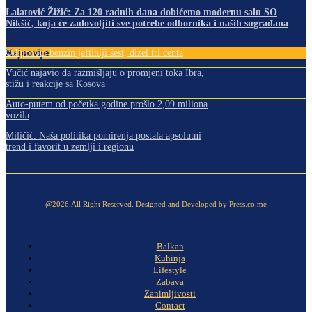
Lalatović Žižić: Za 120 radnih dana dobićemo modernu salu SO
Nikšić, koja će zadovoljiti sve potrebe odbornika i naših sugrađana
Najnovije
Od ponoći benzin jeftiniji šest, dizel tri centa
Vučić najavio da razmišljaju o promjeni toka Ibra,
stižu i reakcije sa Kosova
Auto-putem od početka godine prošlo 2,09 miliona
vozila
Miličić: Naša politika pomirenja postala apsolutni
trend i favorit u zemlji i regionu
@2026.All Right Reserved. Designed and Developed by Press.co.me
Balkan
Kuhinja
Lifestyle
Zabava
Zanimljivosti
Contact