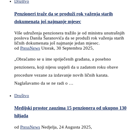
Društvo
Penzioneri traže da se produži rok važenja starih
dokumenata još najmanje mjesec
Više udruženja penzionera tražilo je od ministra unutrašnjih
poslova Danila Šaranovića da se produži rok važenja starih
ličnih dokumenata još najmanje jedan mjesec.
od
PressNews
Utorak, 30 Septembra 2025,
„Obraćamo se u ime spriječenih građana, a posebno
penzionera, koji nijesu uspjeli da u zadatom roku obave
procedure vezane za izdavanje novih ličnih karata.
Naglašavamo da se ne radi o …
Društvo
Medijski prostor zauzima 15 penzionera od ukupno 130
hiljada
od
PressNews
Nedjelja, 24 Augusta 2025,