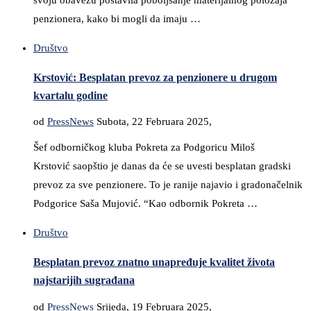
svoju obavezu postavila poboljšanje materijalnog položaja
penzionera, kako bi mogli da imaju …
Društvo
Krstović: Besplatan prevoz za penzionere u drugom
kvartalu godine
od
PressNews
Subota, 22 Februara 2025,
Šef odborničkog kluba Pokreta za Podgoricu Miloš
Krstović saopštio je danas da će se uvesti besplatan gradski
prevoz za sve penzionere. To je ranije najavio i gradonačelnik
Podgorice Saša Mujović. “Kao odbornik Pokreta …
Društvo
Besplatan prevoz znatno unapređuje kvalitet života
najstarijih sugrađana
od
PressNews
Srijeda, 19 Februara 2025,