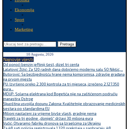
Hronika
Ekonomija
Sport
Marketing
Pretraga
10 Augusta, 2026
Najnovije vijesti:
Od ponoći benzin jeftiniji šest, dizel tri centa
Lalatović Žižić: Za 120 radnih dana dobićemo modernu salu SO Nikšić,...
Butorović: Sa bezbjednošću hrane nema kompromisa, zdravlje građana
na prvom mjestu
PU: Izvršeno preko 2.300 kontrola za tri mjeseca, izrečeno 2.127.350
eura...
MDUP: Solarna elektrana kod Bogetića nije na zaštićenom području
manastira Ostrog
Skupština usvojila dopunu Zakona: Kvalitetnije obrazovanje medicinskih
sestara po standardima EU
Milioni naplaćeni za vrijeme bivše vlasti, gradnje nema
Trajekti za tri godine „donijeli“ državi 30 miliona eura
Vučić: Otvaramo fabriku dronova sa Izraelcima za Ukrajinu
Za 48 sati policija registrovala 1.320 prekršaja u saobraćaju, 48