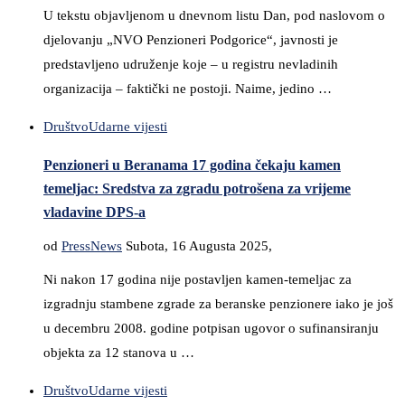
U tekstu objavljenom u dnevnom listu Dan, pod naslovom o
djelovanju „NVO Penzioneri Podgorice“, javnosti je
predstavljeno udruženje koje – u registru nevladinih
organizacija – faktički ne postoji. Naime, jedino …
Društvo
Udarne vijesti
Penzioneri u Beranama 17 godina čekaju kamen
temeljac: Sredstva za zgradu potrošena za vrijeme
vladavine DPS-a
od
PressNews
Subota, 16 Augusta 2025,
Ni nakon 17 godina nije postavljen kamen-temeljac za
izgradnju stambene zgrade za beranske penzionere iako je još
u decembru 2008. godine potpisan ugovor o sufinansiranju
objekta za 12 stanova u …
Društvo
Udarne vijesti