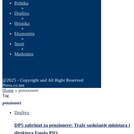
Politika
Društvo
Hronika
Ekonomija
Sport
Marketing
10 Augusta, 2026
@2025 - Copyright and All Right Reserved
Press.co.me
Home
»
penzioneri
Tag:
penzioneri
Društvo
DPS zabrinut za penzionere: Traže saslušanje ministara i
direktora Fonda PIO