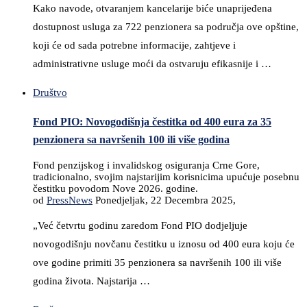
Kako navode, otvaranjem kancelarije biće unaprijeđena
dostupnost usluga za 722 penzionera sa područja ove opštine,
koji će od sada potrebne informacije, zahtjeve i
administrativne usluge moći da ostvaruju efikasnije i …
Društvo
Fond PIO: Novogodišnja čestitka od 400 eura za 35
penzionera sa navršenih 100 ili više godina
Fond penzijskog i invalidskog osiguranja Crne Gore,
tradicionalno, svojim najstarijim korisnicima upućuje posebnu
čestitku povodom Nove 2026. godine.
od
PressNews
Ponedjeljak, 22 Decembra 2025,
„Već četvrtu godinu zaredom Fond PIO dodjeljuje
novogodišnju novčanu čestitku u iznosu od 400 eura koju će
ove godine primiti 35 penzionera sa navršenih 100 ili više
godina života. Najstarija …