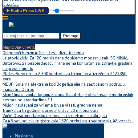
vozača...
▶️ Radio Press LIVE!
🔊
Pretraga
Najnovije vijesti:
Od ponoći benzin jeftiniji šest, dizel tri centa
Lalatović Žižić: Za 120 radnih dana dobićemo modernu salu SO Nikšić,...
Butorović: Sa bezbjednošću hrane nema kompromisa, zdravlje građana
na prvom mjestu
PU: Izvršeno preko 2.300 kontrola za tri mjeseca, izrečeno 2.127.350
eura...
MDUP: Solarna elektrana kod Bogetića nije na zaštićenom području
manastira Ostrog
Skupština usvojila dopunu Zakona: Kvalitetnije obrazovanje medicinskih
sestara po standardima EU
Milioni naplaćeni za vrijeme bivše vlasti, gradnje nema
Trajekti za tri godine „donijeli“ državi 30 miliona eura
Vučić: Otvaramo fabriku dronova sa Izraelcima za Ukrajinu
Za 48 sati policija registrovala 1.320 prekršaja u saobraćaju, 48 vozača...
Naslovna