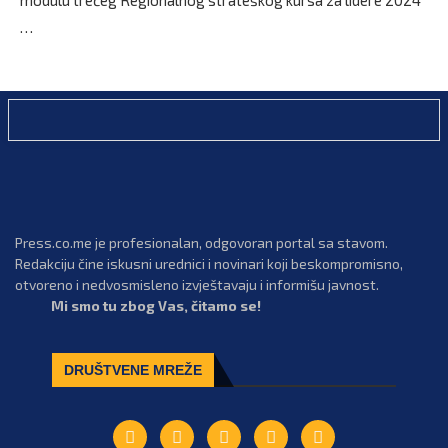
modulu trećeg Regionalnog strateškog kursa za lidere 2024
…
Press.co.me je profesionalan, odgovoran portal sa stavom.
Redakciju čine iskusni urednici i novinari koji beskompromisno,
otvoreno i nedvosmisleno izvještavaju i informišu javnost.
Mi smo tu zbog Vas, čitamo se!
DRUŠTVENE MREŽE