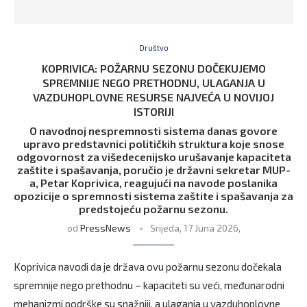
Društvo
KOPRIVICA: POŽARNU SEZONU DOČEKUJEMO
SPREMNIJE NEGO PRETHODNU, ULAGANJA U
VAZDUHOPLOVNE RESURSE NAJVEĆA U NOVIJOJ
ISTORIJI
O navodnoj nespremnosti sistema danas govore
upravo predstavnici političkih struktura koje snose
odgovornost za višedecenijsko urušavanje kapaciteta
zaštite i spašavanja, poručio je državni sekretar MUP-
a, Petar Koprivica, reagujući na navode poslanika
opozicije o spremnosti sistema zaštite i spašavanja za
predstojeću požarnu sezonu.
od
PressNews
Srijeda, 17 Juna 2026,
Koprivica navodi da je država ovu požarnu sezonu dočekala
spremnije nego prethodnu – kapaciteti su veći, međunarodni
mehanizmi podrške su snažniji, a ulaganja u vazduhoplovne