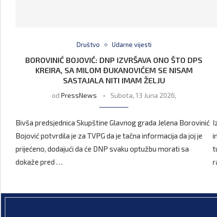
Društvo
Udarne vijesti
BOROVINIĆ BOJOVIĆ: DNP IZVRŠAVA ONO ŠTO DPS
KREIRA, SA MILOM ĐUKANOVIĆEM SE NISAM
SASTAJALA NITI IMAM ŽELJU
od
PressNews
Subota, 13 Juna 2026,
Bivša predsjednica Skupštine Glavnog grada Jelena Borovinić
I
Bojović potvrdila je za TVPG da je tačna informacija da joj je
i
prijećeno, dodajući da će DNP svaku optužbu morati sa
t
dokaže pred …
r