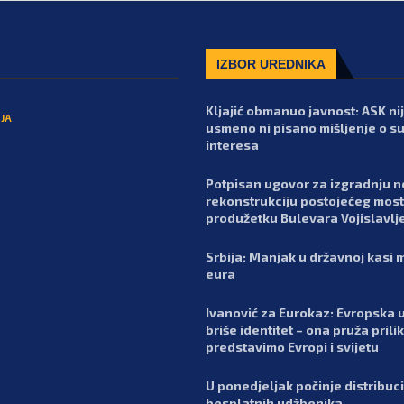
IZBOR UREDNIKA
Kljajić obmanuo javnost: ASK nij
JA
usmeno ni pisano mišljenje o s
interesa
Potpisan ugovor za izgradnju n
rekonstrukciju postojećeg most
produžetku Bulevara Vojislavlj
Srbija: Manjak u državnoj kasi m
eura
Ivanović za Eurokaz: Evropska u
briše identitet – ona pruža prili
predstavimo Evropi i svijetu
U ponedjeljak počinje distribuci
besplatnih udžbenika