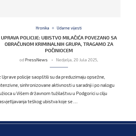
Hronika
Udarne vijesti
UPRAVA POLICIJE: UBISTVO MILAČIĆA POVEZANO SA
OBRAČUNOM KRIMINALNIH GRUPA, TRAGAMO ZA
POČINIOCEM
od
PressNews
Nedjelja, 20 Jula 2025,
z Uprave policije saopštili su da preduzimaju opsežne,
ntenzivne, sinhronizovane aktivnosti u saradnji i po nalogu
užioca u Višem državnom tužilaštvu u Podgorici u cilju
asvjetljavanja teškog ubistva koje se …