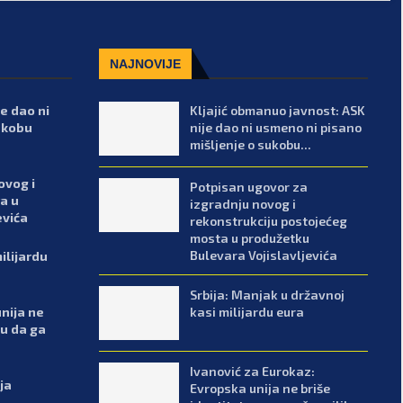
NAJNOVIJE
e dao ni
Kljajić obmanuo javnost: ASK
ukobu
nije dao ni usmeno ni pisano
mišljenje o sukobu...
ovog i
Potpisan ugovor za
a u
izgradnju novog i
evića
rekonstrukciju postojećeg
mosta u produžetku
Bulevara Vojislavljevića
ilijardu
Srbija: Manjak u državnoj
kasi milijardu eura
nija ne
ku da ga
Ivanović za Eurokaz:
ja
Evropska unija ne briše