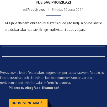
NJE SVE PROIZILAZI
od
PressNews
Srijeda, 26 Juna 2024,
Misija je da nam obrazovni sistem bude što bolji, a on ne može
biti dobar ako nastavnik nije motivisan i zadovoljan.
Press.co.me je profesionalan, odgovoran portal sa stavom. Redakciju
čine iskusni urednici i novinari koji beskompromisno, otvoreno i
nedvosmisleno izvještavaju i informišu javnost.
Mi smo tu zbog Vas, čitamo se!
DRUŠTVENE MREŽE