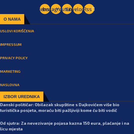
Facebook
Instagram
Youtube
Envelope
Rss
O NAMA
USLOVI KORIŠĆENJA
IMPRESSUM
PRIVACY POLICY
MARKETING
NASLOVNA
IZBOR UREDNIKA
Danski političar: Obilazak skupštine s Dajkovićem više bio
turistička posjeta, moraću biti pažljiviji kome ću biti vodič
Od sjutra: Za nevezivanje pojasa kazna 150 eura, plaćanje i na
licu mjesta