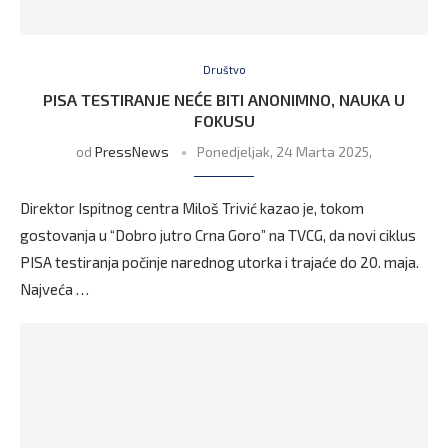
Društvo
PISA TESTIRANJE NEĆE BITI ANONIMNO, NAUKA U
FOKUSU
od
PressNews
Ponedjeljak, 24 Marta 2025,
Direktor Ispitnog centra Miloš Trivić kazao je, tokom
gostovanja u “Dobro jutro Crna Goro” na TVCG, da novi ciklus
PISA testiranja počinje narednog utorka i trajaće do 20. maja.
Najveća …