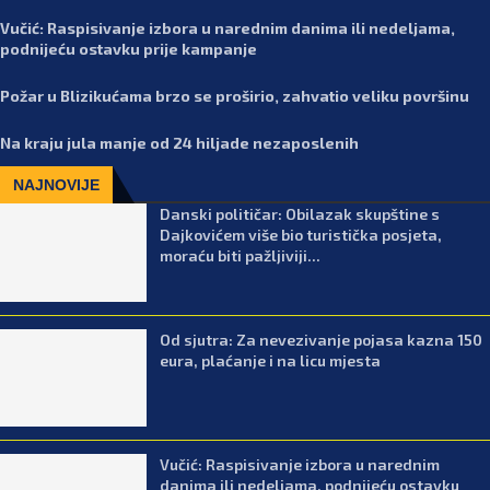
Vučić: Raspisivanje izbora u narednim danima ili nedeljama,
podnijeću ostavku prije kampanje
Požar u Blizikućama brzo se proširio, zahvatio veliku površinu
Na kraju jula manje od 24 hiljade nezaposlenih
NAJNOVIJE
Danski političar: Obilazak skupštine s
Dajkovićem više bio turistička posjeta,
moraću biti pažljiviji...
Od sjutra: Za nevezivanje pojasa kazna 150
eura, plaćanje i na licu mjesta
Vučić: Raspisivanje izbora u narednim
danima ili nedeljama, podnijeću ostavku