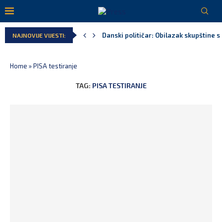
Danski političar: Obilazak skupštine s 
NAJNOVIJE VIJESTI:
Home
»
PISA testiranje
TAG:
PISA TESTIRANJE