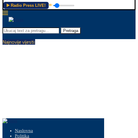
▶️ Radio Press LIVE!
🔊
Pretraga
Najnovije vijesti:
Naslovna
Politika