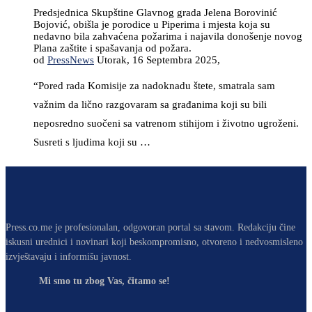
Predsjednica Skupštine Glavnog grada Jelena Borovinić
Bojović, obišla je porodice u Piperima i mjesta koja su
nedavno bila zahvaćena požarima i najavila donošenje novog
Plana zaštite i spašavanja od požara.
od
PressNews
Utorak, 16 Septembra 2025,
“Pored rada Komisije za nadoknadu štete, smatrala sam
važnim da lično razgovaram sa građanima koji su bili
neposredno suočeni sa vatrenom stihijom i životno ugroženi.
Susreti s ljudima koji su …
Press.co.me je profesionalan, odgovoran portal sa stavom. Redakciju čine
iskusni urednici i novinari koji beskompromisno, otvoreno i nedvosmisleno
izvještavaju i informišu javnost.
Mi smo tu zbog Vas, čitamo se!