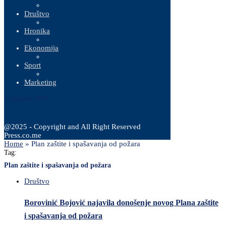
Društvo
Hronika
Ekonomija
Sport
Marketing
7 Augusta, 2026
@2025 - Copyright and All Right Reserved
Press.co.me
Home
»
Plan zaštite i spašavanja od požara
Tag:
Plan zaštite i spašavanja od požara
Društvo
Borovinić Bojović najavila donošenje novog Plana zaštite
i spašavanja od požara