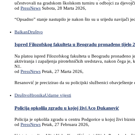
učestvovali na gradskom školskom turniru u odbojci za djevojči
od
PressNews
Subota, 28 Marta 2026,
“Opsadno” stanje nastupilo je nakon što su u srijedu navijači 
Balkan
Društvo
Ispred Filozofskog fakulteta u Beogradu pronađeno tijelo 25-
Na platou ispred Filozofskog fakulteta u Beogradu pronađeno je
aktiviranja i zapaljenja pirotehničkih sredstava, nakon čega je,
N1.
od
PressNews
Petak, 27 Marta 2026,
Resanović je precizirao da su policijski službenici obavještenj
Društvo
Hronika
Udarne vijesti
Policija opkolila zgradu u kojoj živi Aco Đukanović
Policija je opkolila zgradu u centru Podgorice u kojoj živi bi
od
PressNews
Petak, 27 Februara 2026,