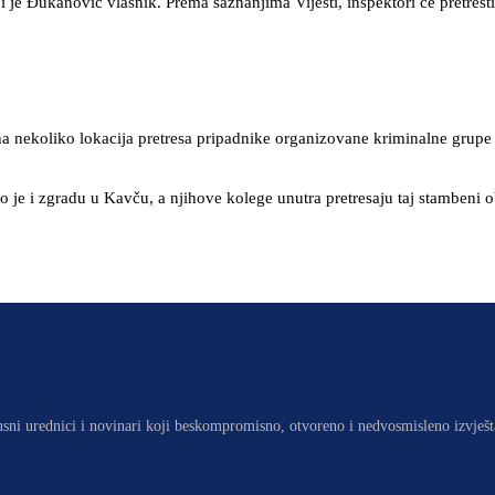
 čiji je Đukanović vlasnik. Prema saznanjima Vijesti, inspektori će pre
na nekoliko lokacija pretresa pripadnike organizovane kriminalne grupe k
 je i zgradu u Kavču, a njihove kolege unutra pretresaju taj stambeni ob
usni urednici i novinari koji beskompromisno, otvoreno i nedvosmisleno izvješt