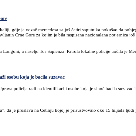
Gore
 Italiji, gdje je vozač mercedesa sa još četiri saputnika pokušao da pob
žavljanin Crne Gore za kojim je bila raspisana nacionalana potjernica jo
Via Longoni, u naselju Tor Sapienza. Patrola lokalne policije uočila je 
raži osobu koja je bacila suzavac
prava policije radi na identifikaciji osobe koja je sinoć bacila suzava
”, da je proslava na Cetinju kojoj je prisustvovalo oko 15 hiljada ljud