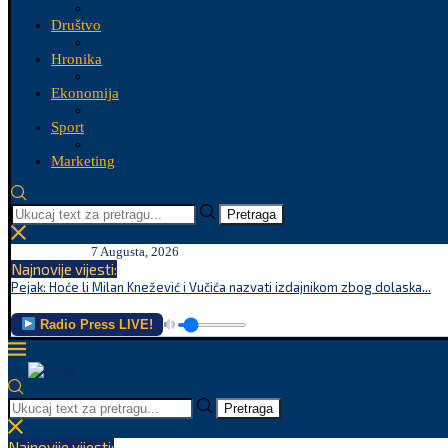
Društvo
Hronika
Ekonomija
Sport
Marketing
Pretraga
7 Augusta, 2026
Najnovije vijesti:
Pejak: Hoće li Milan Knežević i Vučića nazvati izdajnikom zbog dolaska...
Radio Press LIVE!
Pretraga
Najnovije vijesti: