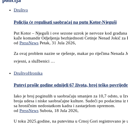
policija
Društvo
Policija će regulisati saobraćaj na putu Kotor-Njeguši
Put Kotor – Njeguši i ove sezone uzrok je nervoze kod građana i
kaže komandir Odjeljenja bezbjednosti Cetinje Nenad Jokić za RT
od
PressNews
Petak, 31 Jula 2026,
Za ovaj problem nazire se rješenje, makar po riječima Nenada J
svjesni, a službenici …
Društvo
Hronika
Putevi prošle godine odnijeli 67 života, broj teško povrijeđ
Iako je broj poginulih u saobraćaju smanjen za 10,7 odsto, u Iz
broja udesa i niske saobraćajne kulture. Sudeći po podacima iz 
sa hroničnim nedostatkom kadra i zastarjelom opremom.
od
PressNews
Subota, 18 Jula 2026,
U toku 2025.godine, na putevima u Crnoj Gori registrovano je 