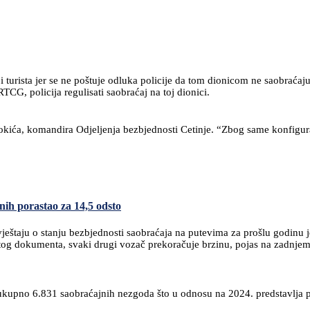
 turista jer se ne poštuje odluka policije da tom dionicom ne saobraćaj
CG, policija regulisati saobraćaj na toj dionici.
okića, komandira Odjeljenja bezbjednosti Cetinje. “Zbog same konfigura
enih porastao za 14,5 odsto
vještaju o stanju bezbjednosti saobraćaja na putevima za prošlu godinu
tog dokumenta, svaki drugi vozač prekoračuje brzinu, pojas na zadnjem sj
ukupno 6.831 saobraćajnih nezgoda što u odnosu na 2024. predstavlja p