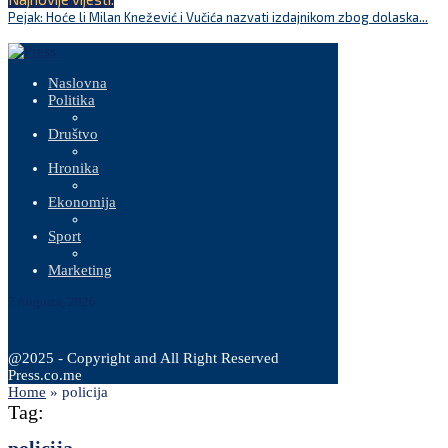
Pejak: Hoće li Milan Knežević i Vučića nazvati izdajnikom zbog dolaska...
Naslovna
Politika
Društvo
Hronika
Ekonomija
Sport
Marketing
7 Augusta, 2026
@2025 - Copyright and All Right Reserved
Press.co.me
Home
»
policija
Tag: