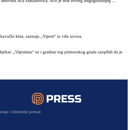
tresti imovinu Aca Đukanovića. Aco je brat bivšeg dugogodišnjeg …
avački klan, saznaju „Vijesti“ iz više izvora.
jekat. „Vijestima“ su i građani tog primorskog grada saopštili da je
avaju i informišu javnost.