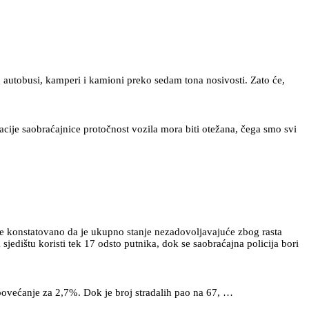
u autobusi, kamperi i kamioni preko sedam tona nosivosti. Zato će,
cije saobraćajnice protočnost vozila mora biti otežana, čega smo svi
 je konstatovano da je ukupno stanje nezadovoljavajuće zbog rasta
edištu koristi tek 17 odsto putnika, dok se saobraćajna policija bori
ovećanje za 2,7%. Dok je broj stradalih pao na 67, …