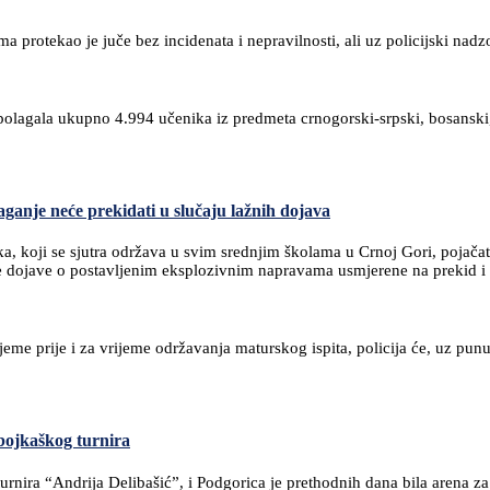
 protekao je juče bez incidenata i nepravilnosti, ali uz policijski nadz
 su polagala ukupno 4.994 učenika iz predmeta crnogorski-srpski, bosansk
aganje neće prekidati u slučaju lažnih dojava
ka, koji se sjutra održava u svim srednjim školama u Crnoj Gori, pojačati
ne dojave o postavljenim eksplozivnim napravama usmjerene na prekid i 
jeme prije i za vrijeme održavanja maturskog ispita, policija će, uz pun
bojkaškog turnira
nira “Andrija Delibašić”, i Podgorica je prethodnih dana bila arena za 