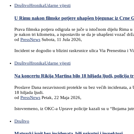
Društvo
Hronika
Udarne vijesti
U Rimu nakon filmske potjere uhapšen bjegunac iz Crne 
Prava filmska potjera odigrala se juče u istočnom dijelu Rima u
je nakon tri kilometra, a ispostavilo se da je uhapšeni vozač dr
od
PressNews
Subota, 11 Jula 2026,
Incident se dogodio u blizini raskrsnice ulica Via Prenestina i 
Društvo
Hronika
Udarne vijesti
Na koncertu Rikija Martina bilo 18 hiljada ljudi, policija t
Proslave Dana nezavisnosti protekle su bez većih incidenata, a U
18 hiljada ljudi.
od
PressNews
Petak, 22 Maja 2026,
Istovremeno, iz OKC-a Uprave policije kazali su u “Bojama jutra
Društvo
Maturski ispit bez incidenata, bili prisutni i inspektori