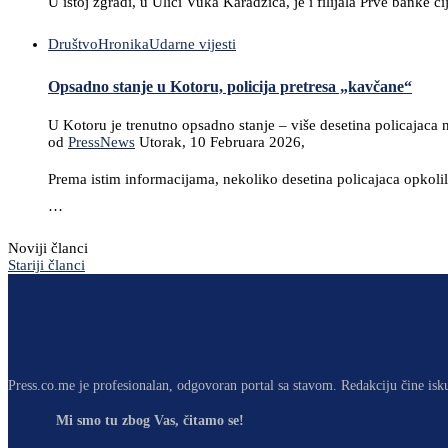
U istoj zgradi, u Ulici Vuka Karadžića, je i filijala Prve banke
Društvo
Hronika
Udarne vijesti
Opsadno stanje u Kotoru, policija pretresa „kavčane“
U Kotoru je trenutno opsadno stanje – više desetina policajaca 
od
PressNews
Utorak, 10 Februara 2026,
Prema istim informacijama, nekoliko desetina policajaca opkolilo
…
Noviji članci
Stariji članci
Press.co.me je profesionalan, odgovoran portal sa stavom. Redakciju čine isk
Mi smo tu zbog Vas, čitamo se!