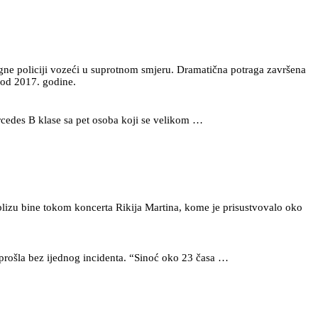
jegne policiji vozeći u suprotnom smjeru. Dramatična potraga završena
š od 2017. godine.
Mercedes B klase sa pet osoba koji se velikom …
c blizu bine tokom koncerta Rikija Martina, kome je prisustvovalo oko
i prošla bez ijednog incidenta. “Sinoć oko 23 časa …