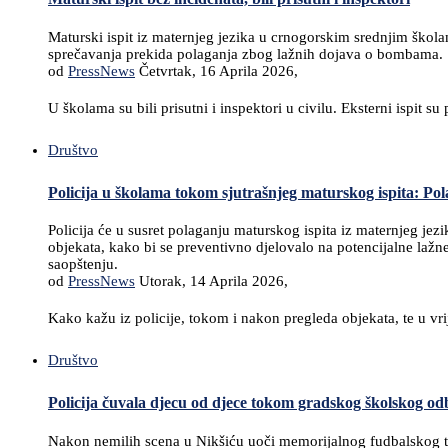
Maturski ispit iz maternjeg jezika u crnogorskim srednjim školama
sprečavanja prekida polaganja zbog lažnih dojava o bombama.
od
PressNews
Četvrtak, 16 Aprila 2026,
U školama su bili prisutni i inspektori u civilu. Eksterni ispit
Društvo
Policija u školama tokom sjutrašnjeg maturskog ispita: Pol
Policija će u susret polaganju maturskog ispita iz maternjeg jezi
objekata, kako bi se preventivno djelovalo na potencijalne laž
saopštenju.
od
PressNews
Utorak, 14 Aprila 2026,
Kako kažu iz policije, tokom i nakon pregleda objekata, te u vri
Društvo
Policija čuvala djecu od djece tokom gradskog školskog od
Nakon nemilih scena u Nikšiću uoči memorijalnog fudbalskog tur