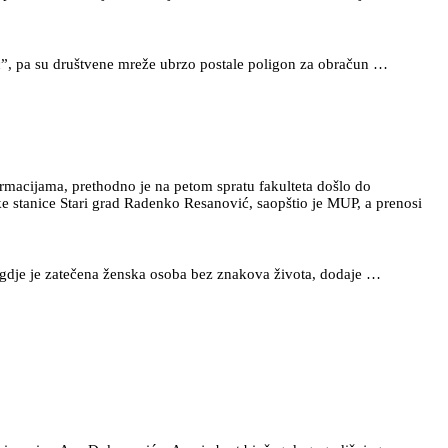
ić”, pa su društvene mreže ubrzo postale poligon za obračun …
rmacijama, prethodno je na petom spratu fakulteta došlo do
ske stanice Stari grad Radenko Resanović, saopštio je MUP, a prenosi
a, gdje je zatečena ženska osoba bez znakova života, dodaje …