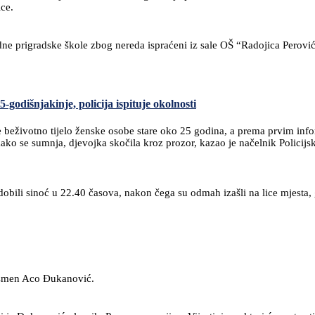
ce.
jedne prigradske škole zbog nereda ispraćeni iz sale OŠ “Radojica Perov
godišnjakinje, policija ispituje okolnosti
 beživotno tijelo ženske osobe stare oko 25 godina, a prema prvim info
 kako se sumnja, djevojka skočila kroz prozor, kazao je načelnik Policij
e dobili sinoć u 22.40 časova, nakon čega su odmah izašli na lice mjest
znismen Aco Đukanović.