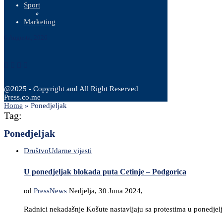
Sport
Marketing
6 Augusta, 2026
@2025 - Copyright and All Right Reserved
Press.co.me
Home
»
Ponedjeljak
Tag:
Ponedjeljak
Društvo
Udarne vijesti
U ponedjeljak blokada puta Cetinje – Podgorica
od
PressNews
Nedjelja, 30 Juna 2024,
Radnici nekadašnje Košute nastavljaju sa protestima u ponedjel