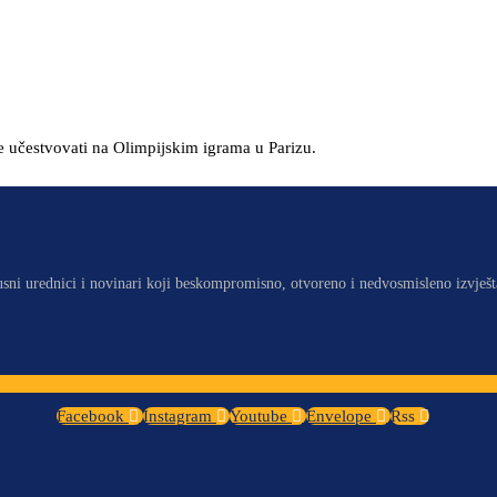
učestvovati na Olimpijskim igrama u Parizu.
usni urednici i novinari koji beskompromisno, otvoreno i nedvosmisleno izvješt
Facebook
Instagram
Youtube
Envelope
Rss