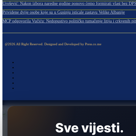
Urošević: Nakon izbora naredne godine ponovo ćemo formirati vlast bez DP
Prividene dvije osobe koje su u Gusinju isticale zastavu Velike Albanije
MCP odgovorila Vučiću: Nedopustivo političko tumačenje litija i crkvenih pit
@2026.All Right Reserved. Designed and Developed by Press.co.me
Sve vijesti.
Naslovna
Politika