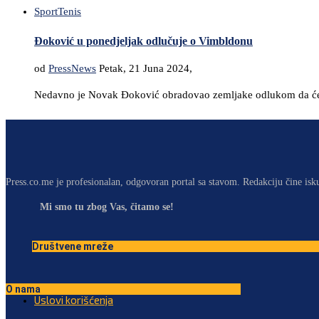
Sport
Tenis
Đoković u ponedjeljak odlučuje o Vimbldonu
od
PressNews
Petak, 21 Juna 2024,
Nedavno je Novak Đoković obradovao zemljake odlukom da će 
Press.co.me je profesionalan, odgovoran portal sa stavom. Redakciju čine isk
Mi smo tu zbog Vas, čitamo se!
Društvene mreže
O nama
Uslovi korišćenja