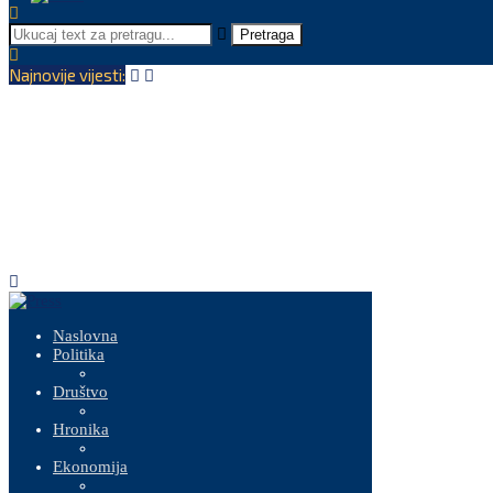
Pretraga
Najnovije vijesti:
Naslovna
Politika
Društvo
Hronika
Ekonomija