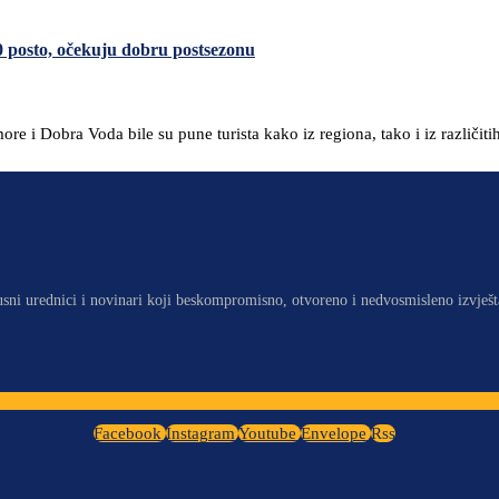
0 posto, očekuju dobru postsezonu
re i Dobra Voda bile su pune turista kako iz regiona, tako i iz različiti
usni urednici i novinari koji beskompromisno, otvoreno i nedvosmisleno izvješt
Facebook
Instagram
Youtube
Envelope
Rss