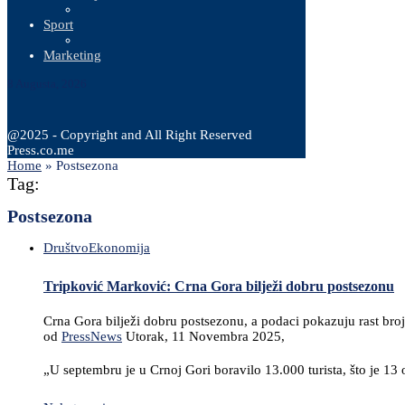
Sport
Marketing
8 Augusta, 2026
@2025 - Copyright and All Right Reserved
Press.co.me
Home
»
Postsezona
Tag:
Postsezona
Društvo
Ekonomija
Tripković Marković: Crna Gora bilježi dobru postsezonu
Crna Gora bilježi dobru postsezonu, a podaci pokazuju rast broj
od
PressNews
Utorak, 11 Novembra 2025,
„U septembru je u Crnoj Gori boravilo 13.000 turista, što je 13 