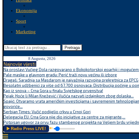
Hronika
Ekonomija
Sport
Marketing
Pretraga
8 Augusta, 2026
Najnovije vijesti:
Na proslavi Vučjeg Dola razgovarano o Bokokotorskoj eparhiji i mogućem r
Pale maske u glavnom gradu: Perić traži novu većinu ili izbore
Dragaš: Saradnja sa Masdarom je najvažnija razvojna prekretnica za EPCG
Besplatni udžbenici za više od 67.700 osnovaca: Distribucija počinje u po
Kao iz snova – Crna Gora u finalu Svjetskog prvenstva!
Pejak: Hoće li Milan Knežević i Vučića nazvati izdajnikom zbog dolaska...
Spajić: Otvaramo vrata američkim investicijama i savremenim tehnologijam
govoriće...
Serbian Times: Vučić podijelio crkvu u Crnoj Gori
Delegacija EU: Crna Gora nije dio inicijative za centre za migrante,...
Potpisan ugovor za prvu fazu stambenog projekta na Veljem brdu vrijednu
▶️ Radio Press LIVE!
🔊