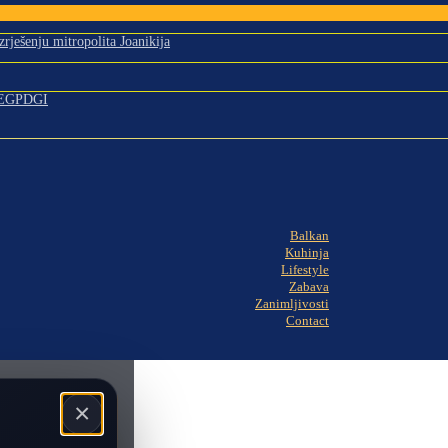
ješenju mitropolita Joanikija
m EGPDGI
Balkan
Kuhinja
Lifestyle
Zabava
Zanimljivosti
Contact
×