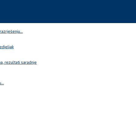
azrješenju...
edjeljak
a, rezultati saradnje
...