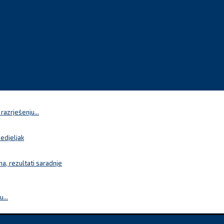
azrješenju...
nedjeljak
a, rezultati saradnje
...