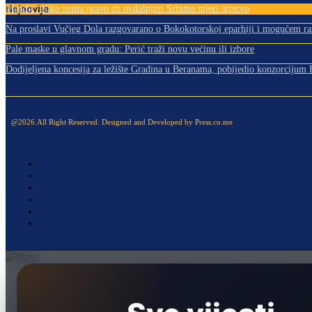
Najnovije
Mandić: Niko nema pravo da ovdašnjim Srbima mjeri srpstvo
Na proslavi Vučjeg Dola razgovarano o Bokokotorskoj eparhiji i mogućem razr
Pale maske u glavnom gradu: Perić traži novu većinu ili izbore
Dodijeljena koncesija za ležište Gradina u Beranama, pobijedio konzorciju
@2026.All Right Reserved. Designed and Developed by Press.co.me
Naslovna
Politika