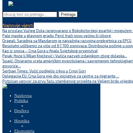
Pretraga
Najnovije vijesti:
Na proslavi Vučjeg Dola razgovarano o Bokokotorskoj eparhiji i mogućem r
Pale maske u glavnom gradu: Perić traži novu većinu ili izbore
Dragaš: Saradnja sa Masdarom je najvažnija razvojna prekretnica za EPCG
Besplatni udžbenici za više od 67.700 osnovaca: Distribucija počinje u pon
Kao iz snova – Crna Gora u finalu Svjetskog prvenstva!
Pejak: Hoće li Milan Knežević i Vučića nazvati izdajnikom zbog dolaska...
Spajić: Otvaramo vrata američkim investicijama i savremenim tehnologijam
govoriće...
Serbian Times: Vučić podijelio crkvu u Crnoj Gori
Delegacija EU: Crna Gora nije dio inicijative za centre za migrante,...
Potpisan ugovor za prvu fazu stambenog projekta na Veljem brdu vrijednu
Naslovna
Politika
Društvo
Hronika
Ekonomija