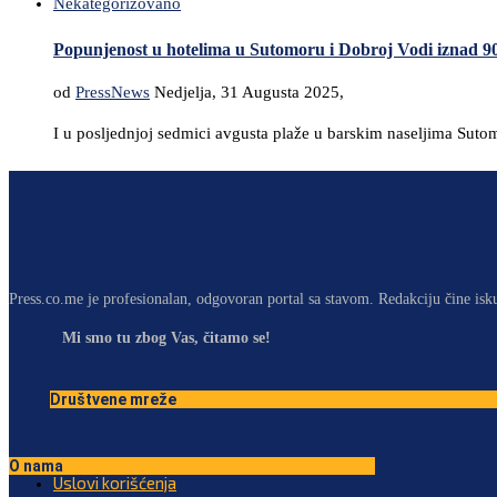
Nekategorizovano
Popunjenost u hotelima u Sutomoru i Dobroj Vodi iznad 9
od
PressNews
Nedjelja, 31 Augusta 2025,
I u posljednjoj sedmici avgusta plaže u barskim naseljima Sutomo
Press.co.me je profesionalan, odgovoran portal sa stavom. Redakciju čine isk
Mi smo tu zbog Vas, čitamo se!
Društvene mreže
O nama
Uslovi korišćenja