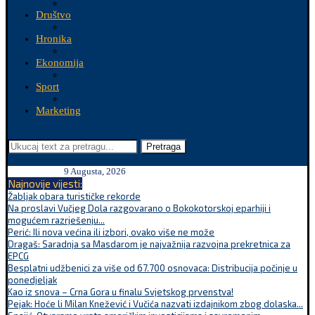
Društvo
Hronika
Ekonomija
Sport
Marketing
Pretraga
9 Augusta, 2026
Najnovije vijesti:
Žabljak obara turističke rekorde
Na proslavi Vučjeg Dola razgovarano o Bokokotorskoj eparhiji i
mogućem razrješenju...
Perić: Ili nova većina ili izbori, ovako više ne može
Dragaš: Saradnja sa Masdarom je najvažnija razvojna prekretnica za
EPCG
Besplatni udžbenici za više od 67.700 osnovaca: Distribucija počinje u
ponedjeljak
Kao iz snova – Crna Gora u finalu Svjetskog prvenstva!
Pejak: Hoće li Milan Knežević i Vučića nazvati izdajnikom zbog dolaska...