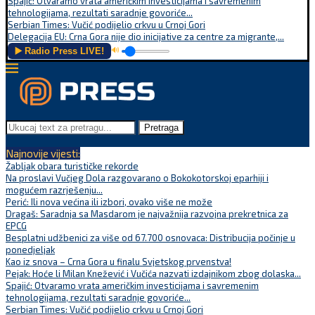
Spajić: Otvaramo vrata američkim investicijama i savremenim
tehnologijama, rezultati saradnje govoriće...
Serbian Times: Vučić podijelio crkvu u Crnoj Gori
Delegacija EU: Crna Gora nije dio inicijative za centre za migrante,...
▶️ Radio Press LIVE!
🔊
Pretraga
Najnovije vijesti:
Žabljak obara turističke rekorde
Na proslavi Vučjeg Dola razgovarano o Bokokotorskoj eparhiji i
mogućem razrješenju...
Perić: Ili nova većina ili izbori, ovako više ne može
Dragaš: Saradnja sa Masdarom je najvažnija razvojna prekretnica za
EPCG
Besplatni udžbenici za više od 67.700 osnovaca: Distribucija počinje u
ponedjeljak
Kao iz snova – Crna Gora u finalu Svjetskog prvenstva!
Pejak: Hoće li Milan Knežević i Vučića nazvati izdajnikom zbog dolaska...
Spajić: Otvaramo vrata američkim investicijama i savremenim
tehnologijama, rezultati saradnje govoriće...
Serbian Times: Vučić podijelio crkvu u Crnoj Gori