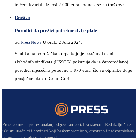
trećem kvartalu iznosi 2.000 eura i odnosi se na troškove …
Društvo
Porodici da preživi potrebne dvije plate
od
PressNews
Utorak, 2 Jula 2024,
Sindikalna potrošačka korpa koju je izračunala Unija
slobodnih sindikata (USSCG) pokazuje da je četvoročlanoj
porodici mjesečno potrebno 1.870 eura, što su otprilike dvije
prosječne plate u Crnoj Gori.
Press.co.me je profesionalan, odgovoran portal sa stavom. Redakciju čine
iskusni urednici i novinari koji beskompromisno, otvoreno i nedvosmisleno
izvještavaju i informišu javnost.