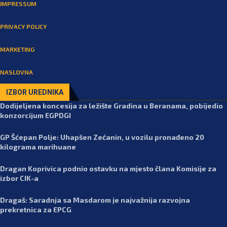
IMPRESSUM
PRIVACY POLICY
MARKETING
NASLOVNA
IZBOR UREDNIKA
Dodijeljena koncesija za ležište Gradina u Beranama, pobijedio
konzorcijum EGPDGI
GP Šćepan Polje: Uhapšen Zećanin, u vozilu pronađeno 20
kilograma marihuane
Dragan Koprivica podnio ostavku na mjesto člana Komisije za
izbor CIK-a
Dragaš: Saradnja sa Masdarom je najvažnija razvojna
prekretnica za EPCG