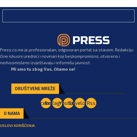
Press.co.me je profesionalan, odgovoran portal sa stavom. Redakciju
čine iskusni urednici i novinari koji beskompromisno, otvoreno i
nedvosmisleno izvještavaju i informišu javnost.
Mi smo tu zbog Vas, čitamo se!
DRUŠTVENE MREŽE
Facebook
Instagram
Youtube
Envelope
Rss
O NAMA
USLOVI KORIŠĆENJA