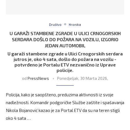
Društvo
Hronika
U GARAŽI STAMBENE ZGRADE U ULICI CRNOGORSKIH
SERDARA DOŠLO DO POŽARA NA VOZILU, IZGORIO
JEDAN AUTOMOBIL
U garaži stambene zgrade u Ulici Crnogorskih serdara
jutros je, oko 4 sata, došlo do požara na vozilu -
potvrđeno je Portalu ETV nezvanično iz Uprave
policije.
od
PressNews
Ponedjeljak, 30 Marta 2026,
Policija, kako je saopšteno, preduzima aktivnosti iz svoje
nadležnosti. Komandir podgoričke Službe zaštite i spašavanja
Nikola Bojanović kazao je za Portal ETV da su na teren stigli
oko 4 sata …