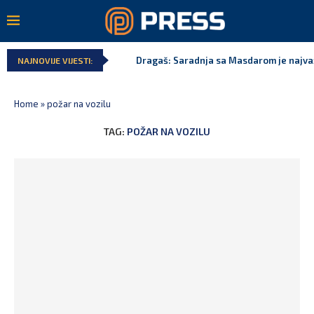
Dragaš: Saradnja sa Masdarom je najva
NAJNOVIJE VIJESTI:
Home
»
požar na vozilu
TAG:
POŽAR NA VOZILU