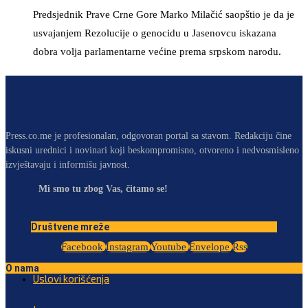
Predsjednik Prave Crne Gore Marko Milačić saopštio je da je
usvajanjem Rezolucije o genocidu u Jasenovcu iskazana
dobra volja parlamentarne većine prema srpskom narodu.
Press.co.me je profesionalan, odgovoran portal sa stavom. Redakciju čine
iskusni urednici i novinari koji beskompromisno, otvoreno i nedvosmisleno
izvještavaju i informišu javnost.
Mi smo tu zbog Vas, čitamo se!
Društvene mreže
Facebook
Instagram
Youtube
Envelope
Rss
O nama
Uslovi korišćenja