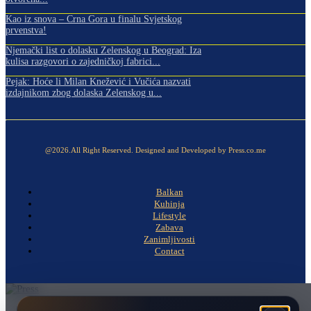
Kao iz snova – Crna Gora u finalu Svjetskog
prvenstva!
Njemački list o dolasku Zelenskog u Beograd: Iza
kulisa razgovori o zajedničkoj fabrici...
Pejak: Hoće li Milan Knežević i Vučića nazvati
izdajnikom zbog dolaska Zelenskog u...
@2026.All Right Reserved. Designed and Developed by Press.co.me
Balkan
Kuhinja
Lifestyle
Zabava
Zanimljivosti
Contact
Naslovna