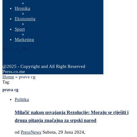
Hronika
Ekonomija
Sport
Marketing
8 Augusta, 2026
@2025 - Copyright and All Right Reserved
Press.co.me
Home
»
prava cg
Tag:
prava cg
Politika
Milačić nakon usvajanja Rezolucije: Moraju se riješiti i
druga pitanja značajna za srpski narod
od
PressNews
Subota, 29 Juna 2024,