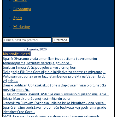
Hronika
Ekonomija
Sport
Marketing
Pretraga
7 Augusta, 2026
Najnovije vijesti:
Spajić: Otvaramo vrata američkim investicijama i savremenim
tehnologijama, rezultati saradnje govoriće...
Serbian Times: Vučić podijelio crkvu u Crnoj Gori
Delegacija EU: Crna Gora nije dio inicijative za centre za migrante,...
Potpisan ugovor za prvu fazu stambenog projekta na Veljem brdu
vrijednu...
Danski političar: Obilazak skupštine s Dajkovićem više bio turistička
posjeta, moraću...
Kljajić obmanuo javnost: ASK nije dao ni usmeno ni pisano mišljenje...
Srbija: Manjak u državnoj kasi milijardu eura
Ivanović za Eurokaz: Evropska unija ne briše identitet – ona pruža...
Spajić: Snažno podržavamo domaće festivale koji godinama grade
identitet Crne Gore...
MPNI do kraja jula realizovalo gotovo sve planirane aktivnosti