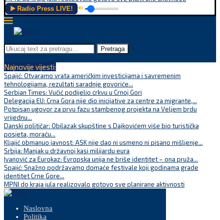
▶️ Radio Press LIVE!
🔊
Pretraga
Najnovije vijesti:
Spajić: Otvaramo vrata američkim investicijama i savremenim
tehnologijama, rezultati saradnje govoriće...
Serbian Times: Vučić podijelio crkvu u Crnoj Gori
Delegacija EU: Crna Gora nije dio inicijative za centre za migrante,...
Potpisan ugovor za prvu fazu stambenog projekta na Veljem brdu
vrijednu...
Danski političar: Obilazak skupštine s Dajkovićem više bio turistička
posjeta, moraću...
Kljajić obmanuo javnost: ASK nije dao ni usmeno ni pisano mišljenje...
Srbija: Manjak u državnoj kasi milijardu eura
Ivanović za Eurokaz: Evropska unija ne briše identitet – ona pruža...
Spajić: Snažno podržavamo domaće festivale koji godinama grade
identitet Crne Gore...
MPNI do kraja jula realizovalo gotovo sve planirane aktivnosti
Naslovna
Politika