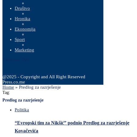
Društvo
Hronika
Ekonomija
Sport
Marketing
7 Augusta, 2026
@2025 - Copyright and All Right Reserved
Press.co.me
Home
»
Predlog za razrješenje
Tag:
Predlog za razrješenje
Politika
“Evropski tim za Nikšić” podnio Predlog za razrješenje
Kovačevića