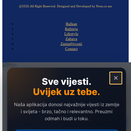
@2026.All Right Reserved. Designed and Developed by Press.co.me
Balkan
Kuhinja
Lifestyle
Zabava
Zanimljivosti
Contact
Naslovna
×
Sve vijesti.
Politika
Uvijek uz tebe.
Društvo
Hronika
Naša aplikacija donosi najvažnije vijesti iz zemlje
Ekonomija
i svijeta - brzo, tačno i relevantno. Preuzmi
odmah i budi u toku.
Sport
Marketing