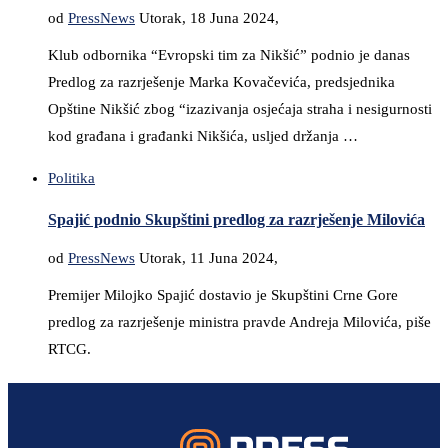
od
PressNews
Utorak, 18 Juna 2024,
Klub odbornika “Evropski tim za Nikšić” podnio je danas
Predlog za razrješenje Marka Kovačevića, predsjednika
Opštine Nikšić zbog “izazivanja osjećaja straha i nesigurnosti
kod građana i građanki Nikšića, usljed držanja …
Politika
Spajić podnio Skupštini predlog za razrješenje Milovića
od
PressNews
Utorak, 11 Juna 2024,
Premijer Milojko Spajić dostavio je Skupštini Crne Gore
predlog za razrješenje ministra pravde Andreja Milovića, piše
RTCG.