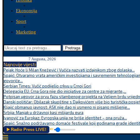
Hronika
Ekonomija
Sport
Marketing
Pretraga
7 Augusta, 2026
Najnovije vijesti:
Pejak: Hoće li Milan Knežević i Vučića nazvati izdajnikom zbog dolaska...
Spajić: Otvaramo vrata američkim investicijama i savremenim tehnologijam
govoriće...
Serbian Times: Vučić podijelio crkvu u Crnoj Gori
Delegacija EU: Crna Gora nije dio inicijative za centre za migrante,...
Potpisan ugovor za prvu fazu stambenog projekta na Veljem brdu vrijednu
Danski političar: Obilazak skupštine s Dajkovićem više bio turistička posjet
Kljajić obmanuo javnost: ASK nije dao ni usmeno ni pisano mišljenje...
Srbija: Manjak u državnoj kasi milijardu eura
Ivanović za Eurokaz: Evropska unija ne briše identitet – ona pruža...
Spajić: Snažno podržavamo domaće festivale koji godinama grade identite
▶️ Radio Press LIVE!
🔊