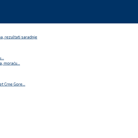
a, rezultati saradnje
...
a, moraću...
t Crne Gore...