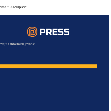
rima u Andrijevici.
avaju i informišu javnost.