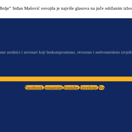
 Bolje” Srđan Mašović osvojila je najviše glasova na juče održanim izbo
usni urednici i novinari koji beskompromisno, otvoreno i nedvosmisleno izvješt
Facebook
Instagram
Youtube
Envelope
Rss