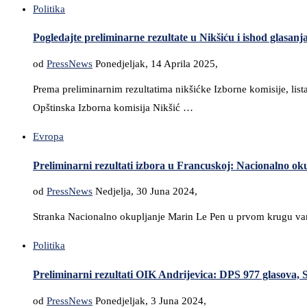
Politika
Pogledajte preliminarne rezultate u Nikšiću i ishod glasan
od
PressNews
Ponedjeljak, 14 Aprila 2025,
Prema preliminarnim rezultatima nikšićke Izborne komisije, list
Opštinska Izborna komisija Nikšić …
Evropa
Preliminarni rezultati izbora u Francuskoj: Nacionalno ok
od
PressNews
Nedjelja, 30 Juna 2024,
Stranka Nacionalno okupljanje Marin Le Pen u prvom krugu vanre
Politika
Preliminarni rezultati OIK Andrijevica: DPS 977 glasova
od
PressNews
Ponedjeljak, 3 Juna 2024,