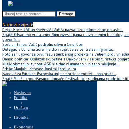
Pretraga
Najnovije vijesti:
Pejak: Hoće li Milan Knežević i Vučića nazvati izdajnikom zbog dolaska...
Spajić: Otvaramo vrata američkim investicijama i savremenim tehnologijam
govoriće...
Serbian Times: Vučić podijelio crkvu u Crnoj Gori
Delegacija EU: Crna Gora nije dio inicijative za centre za migrante,...
Potpisan ugovor za prvu fazu stambenog projekta na Veljem brdu vrijednu
Danski političar: Obilazak skupštine s Dajkovićem više bio turistička posjet
Kljajić obmanuo javnost: ASK nije dao ni usmeno ni pisano mišljenje...
Srbija: Manjak u državnoj kasi milijardu eura
Ivanović za Eurokaz: Evropska unija ne briše identitet – ona pruža...
Spajić: Snažno podržavamo domaće festivale koji godinama grade identite
Naslovna
Politika
Društvo
Hronika
Ekonomija