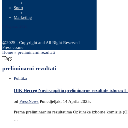
Sport
Marketing
7 Augusta, 2026
@2025 - Copyright and All Right Reserved
Press.co.me
Home
»
preliminarni rezultati
Tag:
preliminarni rezultati
Politika
OIK Herceg Novi saopštio preliminarne rezultate izbora: 
od
PressNews
Ponedjeljak, 14 Aprila 2025,
Prema preliminarnim rezultatima Opštinske izborne komisije (OI
…