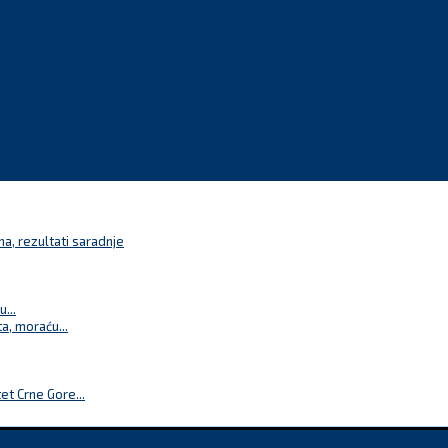
a, rezultati saradnje
...
a, moraću...
t Crne Gore...