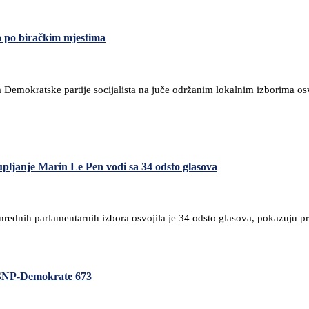
ja po biračkim mjestima
a Demokratske partije socijalista na juče održanim lokalnim izborima osv
upljanje Marin Le Pen vodi sa 34 odsto glasova
dnih parlamentarnih izbora osvojila je 34 odsto glasova, pokazuju prve 
, SNP-Demokrate 673