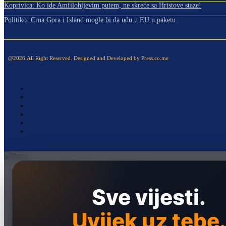
Koprivica: Ko ide Amfilohijevim putem, ne skreće sa Hristove staze!
Politiko: Crna Gora i Island mogle bi da uđu u EU u paketu
@2026.All Right Reserved. Designed and Developed by Press.co.me
Naslovna
Politika
Sve vijesti.
Društvo
Uvijek uz tebe.
Hronika