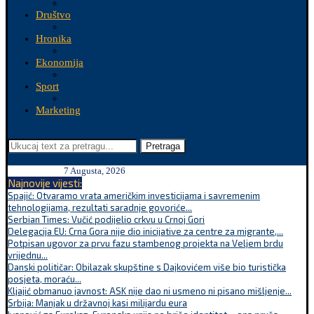
Društvo
Hronika
Ekonomija
Sport
Marketing
Pretraga
7 Augusta, 2026
Najnovije vijesti:
Spajić: Otvaramo vrata američkim investicijama i savremenim
tehnologijama, rezultati saradnje govoriće...
Serbian Times: Vučić podijelio crkvu u Crnoj Gori
Delegacija EU: Crna Gora nije dio inicijative za centre za migrante,...
Potpisan ugovor za prvu fazu stambenog projekta na Veljem brdu
vrijednu...
Danski političar: Obilazak skupštine s Dajkovićem više bio turistička
posjeta, moraću...
Kljajić obmanuo javnost: ASK nije dao ni usmeno ni pisano mišljenje...
Srbija: Manjak u državnoj kasi milijardu eura