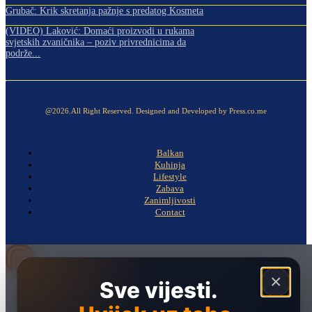
Grubač: Krik skretanja pažnje s predatog Kosmeta
(VIDEO) Laković: Domaći proizvodi u rukama
svjetskih zvaničnika – poziv privrednicima da
podrže...
@2026.All Right Reserved. Designed and Developed by Press.co.me
Balkan
Kuhinja
Lifestyle
Zabava
Zanimljivosti
Contact
×
Sve vijesti.
Naslovna
Politika