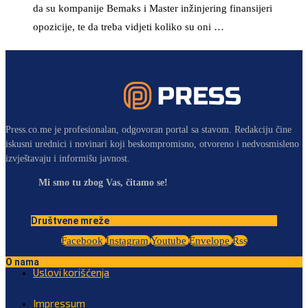
da su kompanije Bemaks i Master inžinjering finansijeri
opozicije, te da treba vidjeti koliko su oni …
Press.co.me je profesionalan, odgovoran portal sa stavom. Redakciju čine
iskusni urednici i novinari koji beskompromisno, otvoreno i nedvosmisleno
izvještavaju i informišu javnost.
Mi smo tu zbog Vas, čitamo se!
Društvene mreže
Facebook
Instagram
Youtube
Envelope
Rss
O nama
Uslovi korišćenja
Impressum