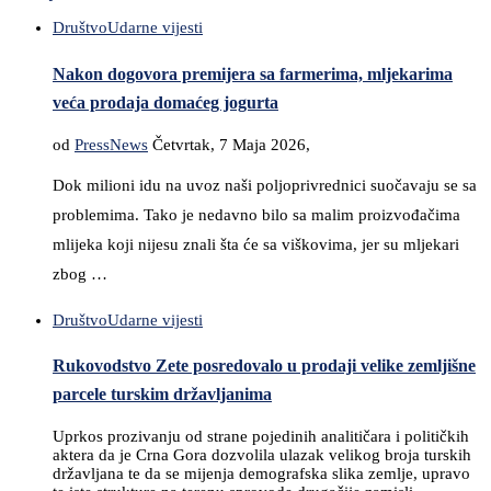
Društvo
Udarne vijesti
Nakon dogovora premijera sa farmerima, mljekarima
veća prodaja domaćeg jogurta
od
PressNews
Četvrtak, 7 Maja 2026,
Dok milioni idu na uvoz naši poljoprivrednici suočavaju se sa
problemima. Tako je nedavno bilo sa malim proizvođačima
mlijeka koji nijesu znali šta će sa viškovima, jer su mljekari
zbog …
Društvo
Udarne vijesti
Rukovodstvo Zete posredovalo u prodaji velike zemljišne
parcele turskim državljanima
Uprkos prozivanju od strane pojedinih analitičara i političkih
aktera da je Crna Gora dozvolila ulazak velikog broja turskih
državljana te da se mijenja demografska slika zemlje, upravo