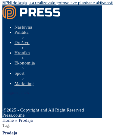
MPNI do kraja jula realizovalo gotovo sve planirane aktivnosti
Naslovna
Politika
Društvo
Hronika
Ekonomija
Sport
Marketing
7 Augusta, 2026
@2025 - Copyright and All Right Reserved
Press.co.me
Home
»
Prodaja
Tag:
Prodaja