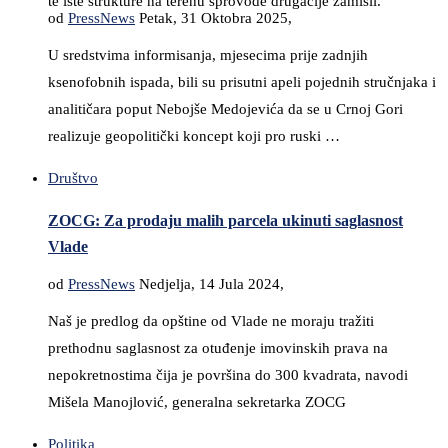
te iste strukture na terenu sprovode drugačije zamisli.
od
PressNews
Petak, 31 Oktobra 2025,
U sredstvima informisanja, mjesecima prije zadnjih
ksenofobnih ispada, bili su prisutni apeli pojednih stručnjaka i
analitičara poput Nebojše Medojevića da se u Crnoj Gori
realizuje geopolitički koncept koji pro ruski …
Društvo
ZOCG: Za prodaju malih parcela ukinuti saglasnost
Vlade
od
PressNews
Nedjelja, 14 Jula 2024,
Naš je predlog da opštine od Vlade ne moraju tražiti
prethodnu saglasnost za otuđenje imovinskih prava na
nepokretnostima čija je površina do 300 kvadrata, navodi
Mišela Manojlović, generalna sekretarka ZOCG
Politika