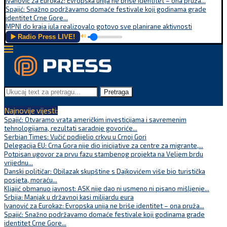
Ivanović za Eurokaz: Evropska unija ne briše identitet – ona pruža...
Spajić: Snažno podržavamo domaće festivale koji godinama grade
identitet Crne Gore...
MPNI do kraja jula realizovalo gotovo sve planirane aktivnosti
▶️ Radio Press LIVE!
🔊
Pretraga
Najnovije vijesti:
Spajić: Otvaramo vrata američkim investicijama i savremenim
tehnologijama, rezultati saradnje govoriće...
Serbian Times: Vučić podijelio crkvu u Crnoj Gori
Delegacija EU: Crna Gora nije dio inicijative za centre za migrante,...
Potpisan ugovor za prvu fazu stambenog projekta na Veljem brdu
vrijednu...
Danski političar: Obilazak skupštine s Dajkovićem više bio turistička
posjeta, moraću...
Kljajić obmanuo javnost: ASK nije dao ni usmeno ni pisano mišljenje...
Srbija: Manjak u državnoj kasi milijardu eura
Ivanović za Eurokaz: Evropska unija ne briše identitet – ona pruža...
Spajić: Snažno podržavamo domaće festivale koji godinama grade
identitet Crne Gore...