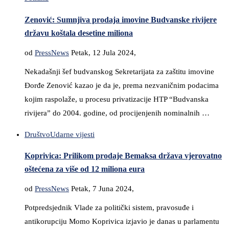
Zenović: Sumnjiva prodaja imovine Budvanske rivijere
državu koštala desetine miliona
od
PressNews
Petak, 12 Jula 2024,
Nekadašnji šef budvanskog Sekretarijata za zaštitu imovine
Đorđe Zenović kazao je da je, prema nezvaničnim podacima
kojim raspolaže, u procesu privatizacije HTP “Budvanska
rivijera” do 2004. godine, od procijenjenih nominalnih …
Društvo
Udarne vijesti
Koprivica: Prilikom prodaje Bemaksa država vjerovatno
oštećena za više od 12 miliona eura
od
PressNews
Petak, 7 Juna 2024,
Potpredsjednik Vlade za politički sistem, pravosuđe i
antikorupciju Momo Koprivica izjavio je danas u parlamentu