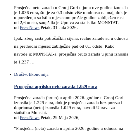
Prosječna neto zarada u Crnoj Gori u junu ove godine iznosila
je 1.036 eura, što je za 0,3 odsto više u odnosu na maj, dok je
u poređenju sa istim mjesecom prošle godine zabilježen rast
od 2,6 odsto, saopštila je Uprava za statistiku MONSTAT.
od
PressNews
Petak, 31 Jula 2026,
Ipak, zbog rasta potrošačkih cijena, realne zarade su u odnosu
na prethodni mjesec zabilježile pad od 0,1 odsto. Kako
navode iz MONSTAT-a, prosječna bruto zarada u junu iznosila
je 1.237 …
Društvo
Ekonomija
Prosječna aprilska neto zarada 1.029 eura
Prosječna zarada (bruto) u aprilu 2026. godine u Crnoj Gori
iznosila je 1.229 eura, dok je prosječna zarada bez poreza i
doprinosa (neto) iznosila 1.029 eura, navodi Uprava za
statistiku Monstat.
od
PressNews
Petak, 29 Maja 2026,
“Prosječna (neto) zarada u aprilu 2026. godine u odnosu na