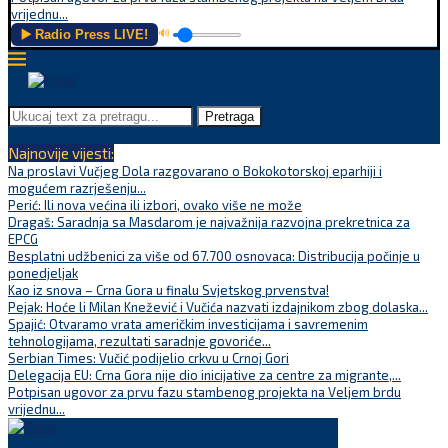
vrijednu...
▶️ Radio Press LIVE!
🔊
Pretraga
Najnovije vijesti:
Na proslavi Vučjeg Dola razgovarano o Bokokotorskoj eparhiji i
mogućem razrješenju...
Perić: Ili nova većina ili izbori, ovako više ne može
Dragaš: Saradnja sa Masdarom je najvažnija razvojna prekretnica za
EPCG
Besplatni udžbenici za više od 67.700 osnovaca: Distribucija počinje u
ponedjeljak
Kao iz snova – Crna Gora u finalu Svjetskog prvenstva!
Pejak: Hoće li Milan Knežević i Vučića nazvati izdajnikom zbog dolaska...
Spajić: Otvaramo vrata američkim investicijama i savremenim
tehnologijama, rezultati saradnje govoriće...
Serbian Times: Vučić podijelio crkvu u Crnoj Gori
Delegacija EU: Crna Gora nije dio inicijative za centre za migrante,...
Potpisan ugovor za prvu fazu stambenog projekta na Veljem brdu
vrijednu...