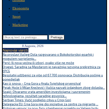
Hronika
Ekonomija
Sport
Marketing
Pretraga
8 Augusta, 2026
Najnovije vijesti:
Na proslavi Vučjeg Dola razgovarano o Bokokotorskoj eparhiji i
mogućem razrješenju...
Perić: Ili nova većina ili izbori, ovako više ne može
Dragaš: Saradnja sa Masdarom je najvažnija razvojna prekretnica za
EPCG
Besplatni udžbenici za više od 67.700 osnovaca: Distribucija počinje u
ponedjeljak
Kao iz snova – Crna Gora u finalu Svjetskog prvenstva!
Pejak: Hoće li Milan Knežević i Vučića nazvati izdajnikom zbog dolaska...
Spajić: Otvaramo vrata američkim investicijama i savremenim
tehnologijama, rezultati saradnje govoriće...
Serbian Times: Vučić podijelio crkvu u Crnoj Gori
Delegacija EU: Crna Gora nije dio inicijative za centre za migrante,...
Potpisan ugovor za prvu fazu stambenog projekta na Veljem brdu