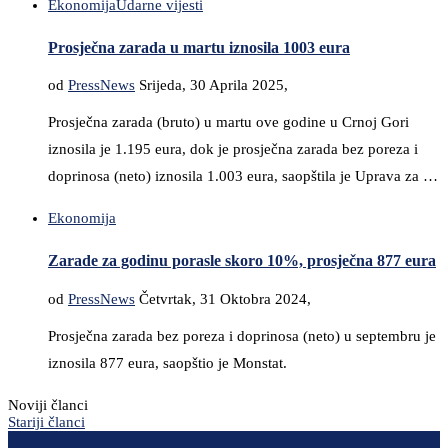
Ekonomija
Udarne vijesti
Prosječna zarada u martu iznosila 1003 eura
od
PressNews
Srijeda, 30 Aprila 2025,
Prosječna zarada (bruto) u martu ove godine u Crnoj Gori
iznosila je 1.195 eura, dok je prosječna zarada bez poreza i
doprinosa (neto) iznosila 1.003 eura, saopštila je Uprava za …
Ekonomija
Zarade za godinu porasle skoro 10%, prosječna 877 eura
od
PressNews
Četvrtak, 31 Oktobra 2024,
Prosječna zarada bez poreza i doprinosa (neto) u septembru je
iznosila 877 eura, saopštio je Monstat.
Noviji članci
Stariji članci