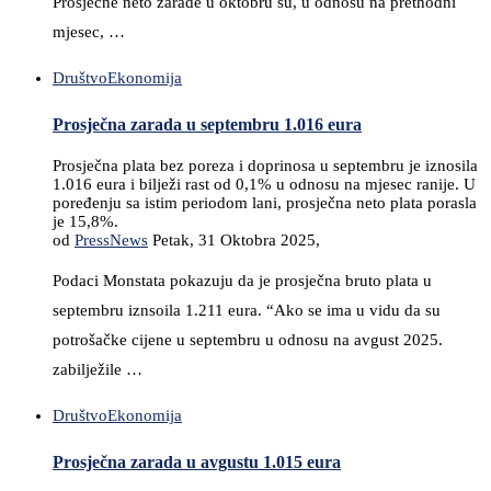
Prosječne neto zarade u oktobru su, u odnosu na prethodni
mjesec, …
Društvo
Ekonomija
Prosječna zarada u septembru 1.016 eura
Prosječna plata bez poreza i doprinosa u septembru je iznosila
1.016 eura i bilježi rast od 0,1% u odnosu na mjesec ranije. U
poređenju sa istim periodom lani, prosječna neto plata porasla
je 15,8%.
od
PressNews
Petak, 31 Oktobra 2025,
Podaci Monstata pokazuju da je prosječna bruto plata u
septembru iznsoila 1.211 eura. “Ako se ima u vidu da su
potrošačke cijene u septembru u odnosu na avgust 2025.
zabilježile …
Društvo
Ekonomija
Prosječna zarada u avgustu 1.015 eura