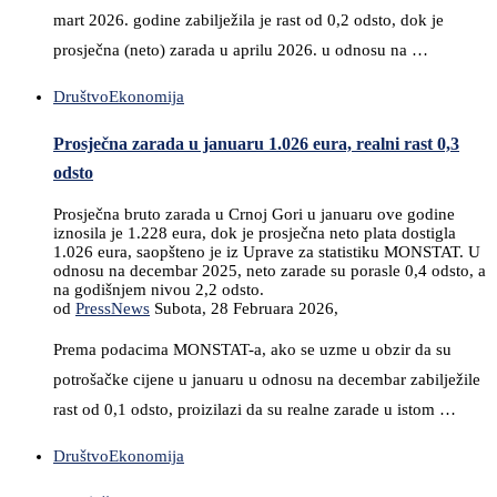
mart 2026. godine zabilježila je rast od 0,2 odsto, dok je
prosječna (neto) zarada u aprilu 2026. u odnosu na …
Društvo
Ekonomija
Prosječna zarada u januaru 1.026 eura, realni rast 0,3
odsto
Prosječna bruto zarada u Crnoj Gori u januaru ove godine
iznosila je 1.228 eura, dok je prosječna neto plata dostigla
1.026 eura, saopšteno je iz Uprave za statistiku MONSTAT. U
odnosu na decembar 2025, neto zarade su porasle 0,4 odsto, a
na godišnjem nivou 2,2 odsto.
od
PressNews
Subota, 28 Februara 2026,
Prema podacima MONSTAT-a, ako se uzme u obzir da su
potrošačke cijene u januaru u odnosu na decembar zabilježile
rast od 0,1 odsto, proizilazi da su realne zarade u istom …
Društvo
Ekonomija