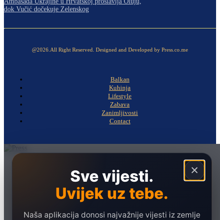
Ambasada Ukrajine u Hrvatskoj proslavlja Oluju,
dok Vučić dočekuje Zelenskog
@2026.All Right Reserved. Designed and Developed by Press.co.me
Balkan
Kuhinja
Lifestyle
Zabava
Zanimljivosti
Contact
Naslovna
×
Sve vijesti.
Politika
Uvijek uz tebe.
Društvo
Hronika
Naša aplikacija donosi najvažnije vijesti iz zemlje