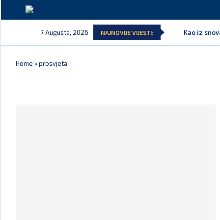
7 Augusta, 2026
Kao iz snov
NAJNOVIJE VIJESTI:
Home
»
prosvjeta