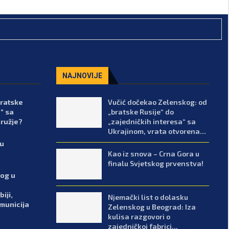
NAJNOVIJE
bratske
Vučić dočekao Zelenskog: od
“ sa
„bratske Rusije“ do
oružje?
„zajedničkih interesa“ sa
Ukrajinom, vrata otvorena...
lu
Kao iz snova – Crna Gora u
finalu Svjetskog prvenstva!
kog u
iji,
Njemački list o dolasku
 municija
Zelenskog u Beograd: Iza
kulisa razgovori o
zajedničkoj fabrici...