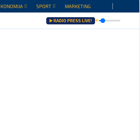
EKONOMIJA
SPORT
MARKETING
▶️ RADIO PRESS LIVE!
🔊