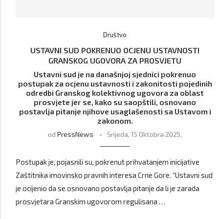
Društvo
USTAVNI SUD POKRENUO OCJENU USTAVNOSTI
GRANSKOG UGOVORA ZA PROSVJETU
Ustavni sud je na današnjoj sjednici pokrenuo
postupak za ocjenu ustavnosti i zakonitosti pojedinih
odredbi Granskog kolektivnog ugovora za oblast
prosvjete jer se, kako su saopštili, osnovano
postavlja pitanje njihove usaglašenosti sa Ustavom i
zakonom.
od
PressNews
Srijeda, 15 Oktobra 2025,
Postupak je, pojasnili su, pokrenut prihvatanjem inicijative
Zaštitnika imovinsko pravnih interesa Crne Gore. “Ustavni sud
je ocijenio da se osnovano postavlja pitanje da li je zarada
prosvjetara Granskim ugovorom regulisana …