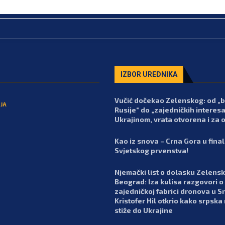
IZBOR UREDNIKA
Vučić dočekao Zelenskog: od „
JA
Rusije“ do „zajedničkih interesa
Ukrajinom, vrata otvorena i za 
Kao iz snova – Crna Gora u fina
Svjetskog prvenstva!
Njemački list o dolasku Zelens
Beograd: Iza kulisa razgovori o
zajedničkoj fabrici dronova u Srb
Kristofer Hil otkrio kako srpska
stiže do Ukrajine