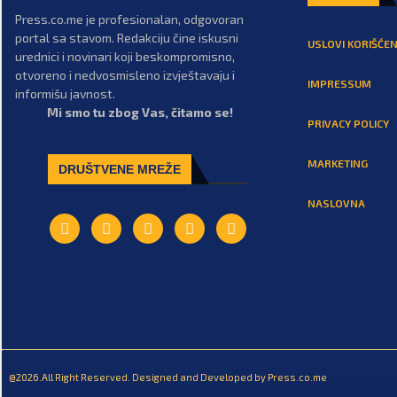
Press.co.me je profesionalan, odgovoran
portal sa stavom. Redakciju čine iskusni
USLOVI KORIŠĆEN
urednici i novinari koji beskompromisno,
otvoreno i nedvosmisleno izvještavaju i
IMPRESSUM
informišu javnost.
Mi smo tu zbog Vas, čitamo se!
PRIVACY POLICY
MARKETING
DRUŠTVENE MREŽE
NASLOVNA
@2026.All Right Reserved. Designed and Developed by Press.co.me