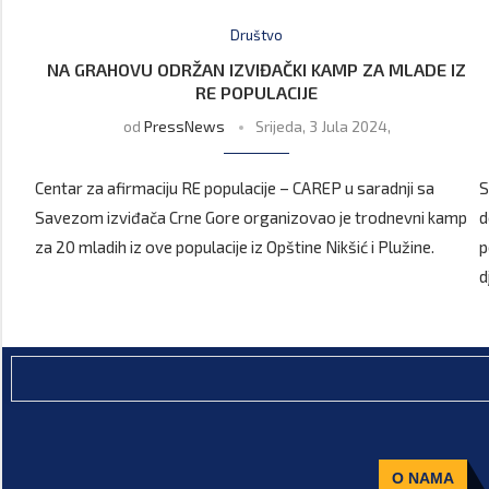
Društvo
NA GRAHOVU ODRŽAN IZVIĐAČKI KAMP ZA MLADE IZ
RE POPULACIJE
od
PressNews
Srijeda, 3 Jula 2024,
Centar za afirmaciju RE populacije – CAREP u saradnji sa
S
Savezom izviđača Crne Gore organizovao je trodnevni kamp
d
za 20 mladih iz ove populacije iz Opštine Nikšić i Plužine.
p
d
O NAMA