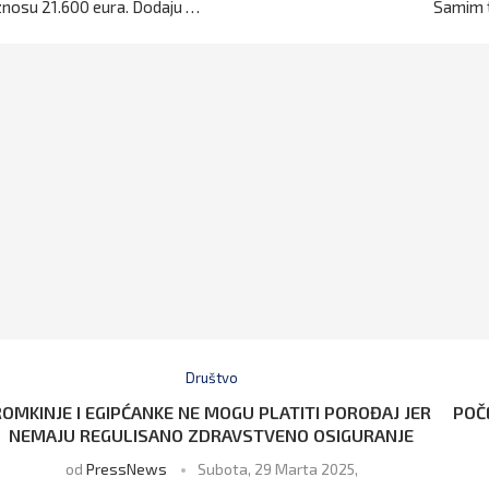
znosu 21.600 eura. Dodaju …
Samim 
Društvo
ROMKINJE I EGIPĆANKE NE MOGU PLATITI POROĐAJ JER
POČ
NEMAJU REGULISANO ZDRAVSTVENO OSIGURANJE
od
PressNews
Subota, 29 Marta 2025,