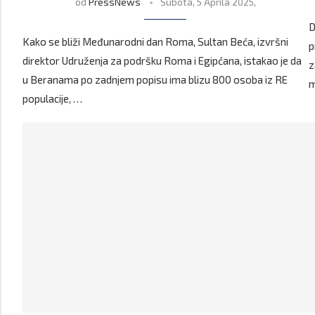
od
PressNews
Subota, 5 Aprila 2025,
D
Kako se bliži Međunarodni dan Roma, Sultan Beća, izvršni
p
direktor Udruženja za podršku Roma i Egipćana, istakao je da
z
u Beranama po zadnjem popisu ima blizu 800 osoba iz RE
m
populacije, …