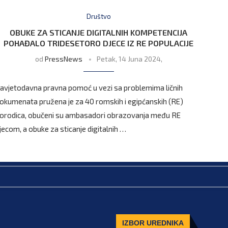
Društvo
OBUKE ZA STICANJE DIGITALNIH KOMPETENCIJA
POHAĐALO TRIDESETORO DJECE IZ RE POPULACIJE
od
PressNews
Petak, 14 Juna 2024,
avjetodavna pravna pomoć u vezi sa problemima ličnih
okumenata pružena je za 40 romskih i egipćanskih (RE)
orodica, obučeni su ambasadori obrazovanja među RE
jecom, a obuke za sticanje digitalnih …
IZBOR UREDNIKA