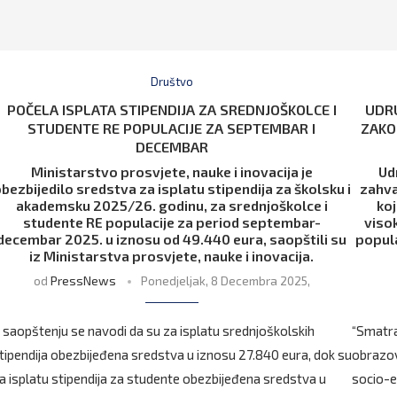
Društvo
POČELA ISPLATA STIPENDIJA ZA SREDNJOŠKOLCE I
UDRU
STUDENTE RE POPULACIJE ZA SEPTEMBAR I
ZAKO
DECEMBAR
Ministarstvo prosvjete, nauke i inovacija je
Ud
bezbijedilo sredstva za isplatu stipendija za školsku i
zahva
akademsku 2025/26. godinu, za srednjoškolce i
ko
studente RE populacije za period septembar-
viso
decembar 2025. u iznosu od 49.440 eura, saopštili su
popula
iz Ministarstva prosvjete, nauke i inovacija.
od
PressNews
Ponedjeljak, 8 Decembra 2025,
 saopštenju se navodi da su za isplatu srednjoškolskih
“Smatra
tipendija obezbijeđena sredstva u iznosu 27.840 eura, dok su
obrazov
a isplatu stipendija za studente obezbijeđena sredstva u
socio-e