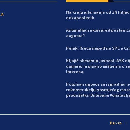
Na kraju jula manje od 24 hilja
JA
nezaposlenih
Antimafija zakon pred poslanic
avgusta?
Pejak: Kreće napad na SPC u Cr
Kljajić obmanuo javnost: ASK nij
usmeno ni pisano mišljenje o s
interesa
Potpisan ugovor za izgradnju n
rekonstrukciju postojećeg most
produžetku Bulevara Vojislavlj
Balkan