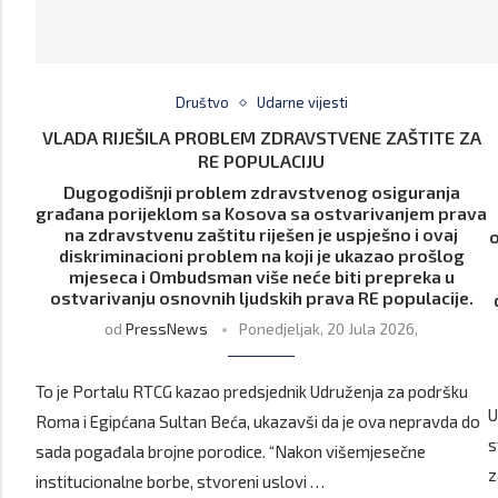
Društvo
Udarne vijesti
VLADA RIJEŠILA PROBLEM ZDRAVSTVENE ZAŠTITE ZA
RE POPULACIJU
Dugogodišnji problem zdravstvenog osiguranja
građana porijeklom sa Kosova sa ostvarivanjem prava
na zdravstvenu zaštitu riješen je uspješno i ovaj
o
diskriminacioni problem na koji je ukazao prošlog
mjeseca i Ombudsman više neće biti prepreka u
ostvarivanju osnovnih ljudskih prava RE populacije.
od
PressNews
Ponedjeljak, 20 Jula 2026,
To je Portalu RTCG kazao predsjednik Udruženja za podršku
U
Roma i Egipćana Sultan Beća, ukazavši da je ova nepravda do
s
sada pogađala brojne porodice. “Nakon višemjesečne
z
institucionalne borbe, stvoreni uslovi …