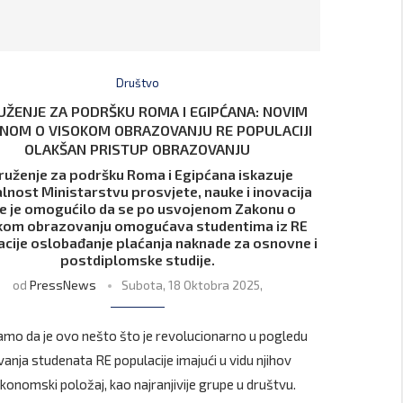
Društvo
ŽENJE ZA PODRŠKU ROMA I EGIPĆANA: NOVIM
NOM O VISOKOM OBRAZOVANJU RE POPULACIJI
OLAKŠAN PRISTUP OBRAZOVANJU
ruženje za podršku Roma i Egipćana iskazuje
lnost Ministarstvu prosvjete, nauke i inovacija
je je omogućilo da se po usvojenom Zakonu o
kom obrazovanju omogućava studentima iz RE
cije oslobađanje plaćanja naknade za osnovne i
postdiplomske studije.
od
PressNews
Subota, 18 Oktobra 2025,
mo da je ovo nešto što je revolucionarno u pogledu
anja studenata RE populacije imajući u vidu njihov
konomski položaj, kao najranjivije grupe u društvu.