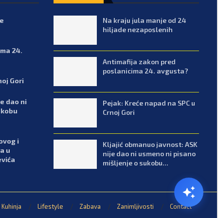
de
Na kraju jula manje od 24
hiljade nezaposlenih
ima 24.
Antimafija zakon pred
poslanicima 24. avgusta?
noj Gori
e dao ni
Pejak: Kreće napad na SPC u
ukobu
Crnoj Gori
ovog i
Kljajić obmanuo javnost: ASK
a u
nije dao ni usmeno ni pisano
evića
mišljenje o sukobu...
Kuhinja
Lifestyle
Zabava
Zanimljivosti
Contact