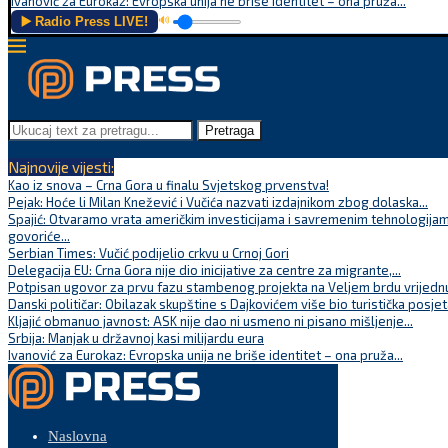
Ivanović za Eurokaz: Evropska unija ne briše identitet – ona pruža...
▶️ Radio Press LIVE!
🔊
Pretraga
Najnovije vijesti:
Kao iz snova – Crna Gora u finalu Svjetskog prvenstva!
Pejak: Hoće li Milan Knežević i Vučića nazvati izdajnikom zbog dolaska...
Spajić: Otvaramo vrata američkim investicijama i savremenim tehnologijam
govoriće...
Serbian Times: Vučić podijelio crkvu u Crnoj Gori
Delegacija EU: Crna Gora nije dio inicijative za centre za migrante,...
Potpisan ugovor za prvu fazu stambenog projekta na Veljem brdu vrijednu
Danski političar: Obilazak skupštine s Dajkovićem više bio turistička posjet
Kljajić obmanuo javnost: ASK nije dao ni usmeno ni pisano mišljenje...
Srbija: Manjak u državnoj kasi milijardu eura
Ivanović za Eurokaz: Evropska unija ne briše identitet – ona pruža...
Naslovna