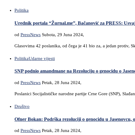
Politika
Urednik portala “Žurnal.me”, Bačanović za PRESS: Usvaja
od
PressNews
Subota, 29 Juna 2024,
Glasovima 42 poslanika, od čega je 41 bio za, a jedan protiv,
Politika
Udarne vijesti
SNP podnio amandmane na Rezoluciju o genocidu o Jasen
od
PressNews
Petak, 28 Juna 2024,
Poslanici Socijalističke narodne partije Crne Gore (SNP), Sla
Društvo
Ofner Bokan: Podrška rezoluciji o genocidu u Jasenovcu, op
od
PressNews
Petak, 28 Juna 2024,