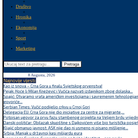
Društvo
Hronika
Ekonomija
Sport
Marketing
Pretraga
8 Augusta, 2026
Najnovije vijesti:
Kao iz snova – Crna Gora u finalu Svjetskog prvenstva!
Pejak: Hoće li Milan Knežević i Vučića nazvati izdajnikom zbog dolaska...
Spajić: Otvaramo vrata američkim investicijama i savremenim tehnologijam
govoriće...
Serbian Times: Vučić podijelio crkvu u Crnoj Gori
Delegacija EU: Crna Gora nije dio inicijative za centre za migrante,...
Potpisan ugovor za prvu fazu stambenog projekta na Veljem brdu vrijednu
Danski političar: Obilazak skupštine s Dajkovićem više bio turistička posjet
Kljajić obmanuo javnost: ASK nije dao ni usmeno ni pisano mišljenje...
Srbija: Manjak u državnoj kasi milijardu eura