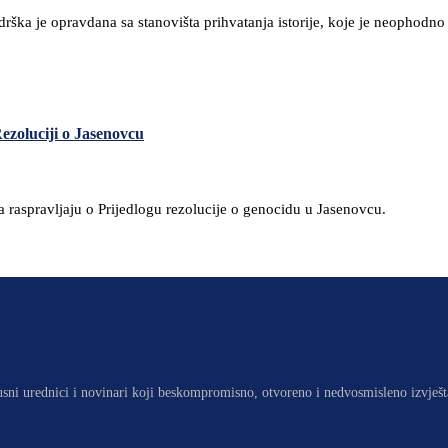
ška je opravdana sa stanovišta prihvatanja istorije, koje je neophodno 
Rezoluciji o Jasenovcu
a raspravljaju o Prijedlogu rezolucije o genocidu u Jasenovcu.
usni urednici i novinari koji beskompromisno, otvoreno i nedvosmisleno izvješt