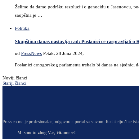
Želimo da damo podršku rezoluciji o genocidu u Jasenovcu, podr
saopštila je …
Politika
Skupština danas nastavlja rad: Poslanici će raspravljati o 
od
PressNews
Petak, 28 Juna 2024,
Poslanici crnogorskog parlamenta trebalo bi danas na sjednici d
Noviji članci
Stariji članci
Press.co.me je profesionalan, odgovoran portal sa stavom. Redakciju čine isk
Mi smo tu zbog Vas, čitamo se!