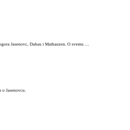
ma logora Jasenovc, Dahau i Mathauzen. O svemu …
u o Jasenovcu.