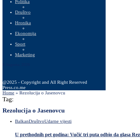
Politika
Društvo
Hronika
Ekonomija
Sport
Marketing
8 Augusta, 2026
@2025 - Copyright and All Right Reserved
Press.co.me
Home
»
Rezolucija o Jasenovcu
Tag:
Rezolucija o Jasenovcu
Balkan
Društvo
Udarne vijesti
U prethodnih pet godina: Vučić tri puta odbio da glasa Re