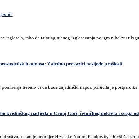
jevni”
da se izglasala, tako da tajming njenog izglasavanja ne igra nikakvu ulo
rosusjedskih odnosa: Zajedno prevazići nasljeđe prošlosti
og pomirenja trebalo bi da bude zajednički napor, poručila je portparo
dio kvislinškog nasljeđa u Crnoj Gori, četničkog pokreta i svega os
društvu, rekao je premijer Hrvatske Andrej Plenković, a bivši šef crno