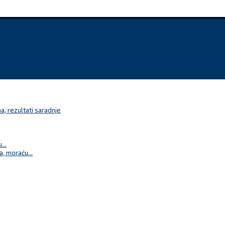
a, rezultati saradnje
...
a, moraću...