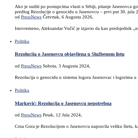
Ako je suditi po postupcima vlasti u Srbiji, pitanje Jasenovca g
predlog Rezolucije o genocidu u Jasenovcu – prvi put 30. jula 
od
PressNews
Četvrtak, 6 Augusta 2026,
Istovremeno, Aleksandar Vučić je izjavio da kao predsjednik „
Politika
Rezolucija o Jasenovcu objavljena u Službenom listu
od
PressNews
Subota, 3 Augusta 2024,
Rezolucija o genocidu u sistemu logora Jasenovac i logorima u
Politika
Marković: Rezolucija o Jasenovcu nepotrebna
od
PressNews
Petak, 12 Jula 2024,
Crna Gora je Rezolucijom o Jasenovcu napravila veliku štetu, 