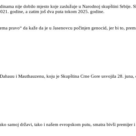
odinama nije dobilo mjesto koje zaslužuje u Narodnoj skupštini Srbije. S
2021. godine, a zatim još dva puta tokom 2025. godine.
nema pravo“ da kaže da je u Jasenovcu počinjen genocid, jer bi to, pre
 Dahauu i Mauthauzenu, koju je Skupština Crne Gore usvojila 28. juna, 
kako samoj državi, tako i našem evropskom putu, smatra bivši premijer 