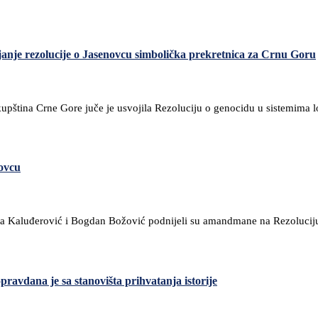
nje rezolucije o Jasenovcu simbolička prekretnica za Crnu Goru
 Skupština Crne Gore juče je usvojila Rezoluciju o genocidu u sistemi
ovcu
đana Kaluđerović i Bogdan Božović podnijeli su amandmane na Rezolucij
ravdana je sa stanovišta prihvatanja istorije