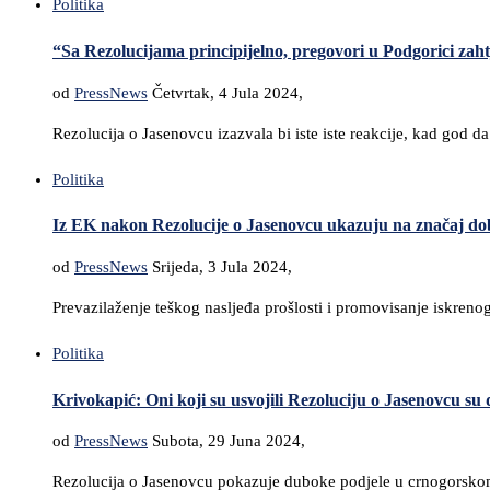
Politika
“Sa Rezolucijama principijelno, pregovori u Podgorici zaht
od
PressNews
Četvrtak, 4 Jula 2024,
Rezolucija o Jasenovcu izazvala bi iste iste reakcije, kad god 
Politika
Iz EK nakon Rezolucije o Jasenovcu ukazuju na značaj dob
od
PressNews
Srijeda, 3 Jula 2024,
Prevazilaženje teškog nasljeđa prošlosti i promovisanje iskren
Politika
Krivokapić: Oni koji su usvojili Rezoluciju o Jasenovcu su 
od
PressNews
Subota, 29 Juna 2024,
Rezolucija o Jasenovcu pokazuje duboke podjele u crnogorskom 