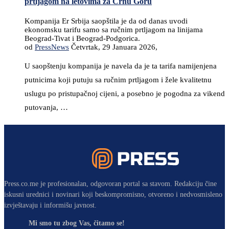
prtljagom na letovima za Crnu Goru
Kompanija Er Srbija saopštila je da od danas uvodi
ekonomsku tarifu samo sa ručnim prtljagom na linijama
Beograd-Tivat i Beograd-Podgorica.
od
PressNews
Četvrtak, 29 Januara 2026,
U saopštenju kompanija je navela da je ta tarifa namijenjena
putnicima koji putuju sa ručnim prtljagom i žele kvalitetnu
uslugu po pristupačnoj cijeni, a posebno je pogodna za vikend
putovanja, …
Press.co.me je profesionalan, odgovoran portal sa stavom. Redakciju čine
iskusni urednici i novinari koji beskompromisno, otvoreno i nedvosmisleno
izvještavaju i informišu javnost.
Mi smo tu zbog Vas, čitamo se!