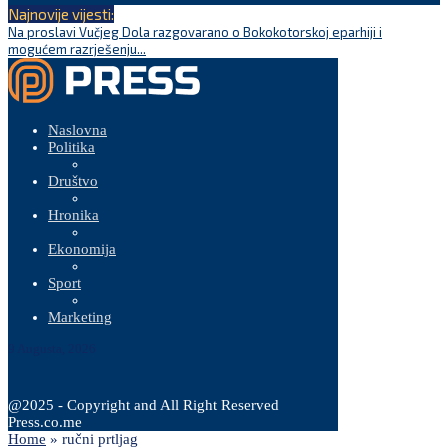
Najnovije vijesti:
Na proslavi Vučjeg Dola razgovarano o Bokokotorskoj eparhiji i
P
mogućem razrješenju...
Naslovna
Politika
Društvo
Hronika
Ekonomija
Sport
Marketing
9 Augusta, 2026
@2025 - Copyright and All Right Reserved
Press.co.me
Home
»
ručni prtljag