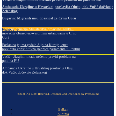
Ambasada Ukrajine u Hrvatskoj proslavlja Oluju, dok Vučić dočekuje
Zelenskog
Bugarin: Migranti nisu opasnost za Crnu Goru
Najnovije
Vrijedna donacija Ministarstva prosvjete, nauke i
inovacija obrazovno-vaspitnim ustanovama u Crnoj
Gori
Poslanica jajima gađala Aljbina Kurtija, opet
prekinuta konstitutivna sjednica parlamenta u Prištini
Vučić: Ukrajini nikada nećemo praviti problem na
putu ka EU
Ambasada Ukrajine u Hrvatskoj proslavlja Oluju,
dok Vučić dočekuje Zelenskog
@2026.All Right Reserved. Designed and Developed by Press.co.me
Balkan
Kuhinja