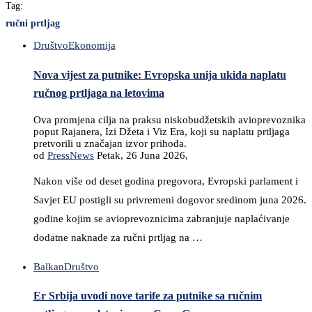
Tag:
ručni prtljag
Društvo
Ekonomija
Nova vijest za putnike: Evropska unija ukida naplatu
ručnog prtljaga na letovima
Ova promjena cilja na praksu niskobudžetskih avioprevoznika
poput Rajanera, Izi Džeta i Viz Era, koji su naplatu prtljaga
pretvorili u značajan izvor prihoda.
od
PressNews
Petak, 26 Juna 2026,
Nakon više od deset godina pregovora, Evropski parlament i
Savjet EU postigli su privremeni dogovor sredinom juna 2026.
godine kojim se avioprevoznicima zabranjuje naplaćivanje
dodatne naknade za ručni prtljag na …
Balkan
Društvo
Er Srbija uvodi nove tarife za putnike sa ručnim