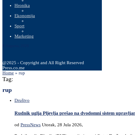
Hronika
Ekonomija
Sport
Marketing
8 Augusta, 2026
@2025 - Copyright and All Right Reserved
Press.co.me
Home
»
rup
Tag:
rup
Društvo
Rudnik uglja Pljevlja prešao na dvodomni sistem upravljan
od
PressNews
Utorak, 28 Jula 2026,