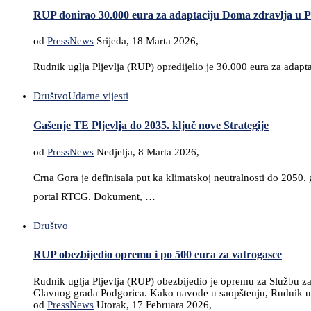
RUP donirao 30.000 eura za adaptaciju Doma zdravlja u P
od
PressNews
Srijeda, 18 Marta 2026,
Rudnik uglja Pljevlja (RUP) opredijelio je 30.000 eura za adap
Društvo
Udarne vijesti
Gašenje TE Pljevlja do 2035. ključ nove Strategije
od
PressNews
Nedjelja, 8 Marta 2026,
Crna Gora je definisala put ka klimatskoj neutralnosti do 2050
portal RTCG. Dokument, …
Društvo
RUP obezbijedio opremu i po 500 eura za vatrogasce
Rudnik uglja Pljevlja (RUP) obezbijedio je opremu za Službu zašt
Glavnog grada Podgorica. Kako navode u saopštenju, Rudnik uglj
od
PressNews
Utorak, 17 Februara 2026,