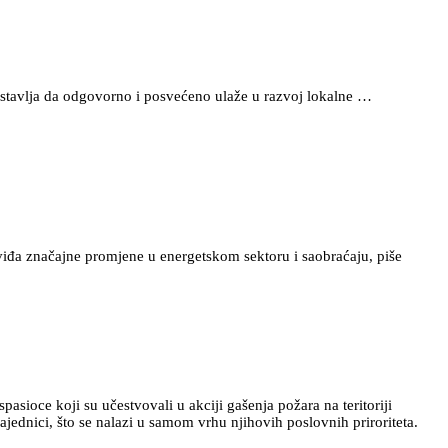
astavlja da odgovorno i posvećeno ulaže u razvoj lokalne …
dviđa značajne promjene u energetskom sektoru i saobraćaju, piše
asioce koji su učestvovali u akciji gašenja požara na teritoriji
ednici, što se nalazi u samom vrhu njihovih poslovnih priroriteta.