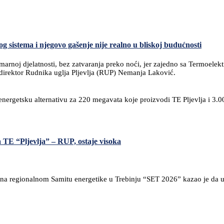
g sistema i njegovo gašenje nije realno u bliskoj budućnosti
marnoj djelatnosti, bez zatvaranja preko noći, jer zajedno sa Termoelektra
ni direktor Rudnika uglja Pljevlja (RUP) Nemanja Laković.
nergetsku alternativu za 220 megavata koje proizvodi TE Pljevlja i 3.0
a TE “Pljevlja” – RUP, ostaje visoka
 na regionalnom Samitu energetike u Trebinju “SET 2026” kazao je da u