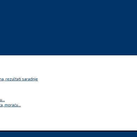
a, rezultati saradnje
...
a, moraću...