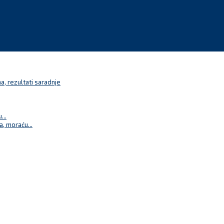
a, rezultati saradnje
...
a, moraću...