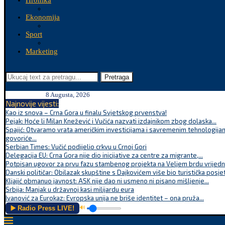
Hronika
Ekonomija
Sport
Marketing
Pretraga
8 Augusta, 2026
Najnovije vijesti:
Kao iz snova – Crna Gora u finalu Svjetskog prvenstva!
Pejak: Hoće li Milan Knežević i Vučića nazvati izdajnikom zbog dolaska...
Spajić: Otvaramo vrata američkim investicijama i savremenim tehnologijam
govoriće...
Serbian Times: Vučić podijelio crkvu u Crnoj Gori
Delegacija EU: Crna Gora nije dio inicijative za centre za migrante,...
Potpisan ugovor za prvu fazu stambenog projekta na Veljem brdu vrijednu
Danski političar: Obilazak skupštine s Dajkovićem više bio turistička posjet
Kljajić obmanuo javnost: ASK nije dao ni usmeno ni pisano mišljenje...
Srbija: Manjak u državnoj kasi milijardu eura
Ivanović za Eurokaz: Evropska unija ne briše identitet – ona pruža...
▶️ Radio Press LIVE!
🔊