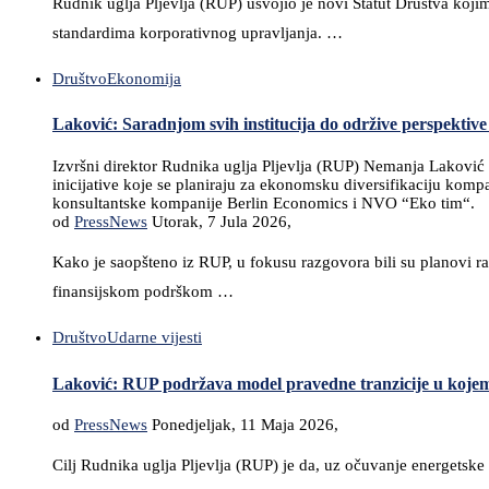
Rudnik uglja Pljevlja (RUP) usvojio je novi Statut Društva ko
standardima korporativnog upravljanja. …
Društvo
Ekonomija
Laković: Saradnjom svih institucija do održive perspektive 
Izvršni direktor Rudnika uglja Pljevlja (RUP) Nemanja Laković p
inicijative koje se planiraju za ekonomsku diversifikaciju kompa
konsultantske kompanije Berlin Economics i NVO “Eko tim“.
od
PressNews
Utorak, 7 Jula 2026,
Kako je saopšteno iz RUP, u fokusu razgovora bili su planovi ra
finansijskom podrškom …
Društvo
Udarne vijesti
Laković: RUP podržava model pravedne tranzicije u kojem ć
od
PressNews
Ponedjeljak, 11 Maja 2026,
Cilj Rudnika uglja Pljevlja (RUP) je da, uz očuvanje energetske 