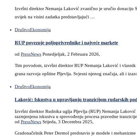
Izvršni direktor Nemanja Laković zvanično je uručio donaciju S
uvijek na visini zadatka predstavljajući …
Društvo
Ekonomija
RUP povezuje poljoprivrednike i najveće markete
od
PressNews
Ponedjeljak, 2 Februara 2026,
Tim povodom, izvršni direktor RUP Nemanja Laković i vlasnik ko
grana razvoja opštine Pljevlja. Svjesni njenog značaja, ali i iz
Društvo
Ekonomija
Laković: Iskustva u upravljanju tranzicijom rudarskih p
Izvršni direktor Rudnika uglja Pljevlja (RUP) Nemanja Laković 
razmjenjena iskustva u sprovođenju procesa pravedne tranzicije
od
PressNews
Srijeda, 3 Decembra 2025,
Gradonačelnik Peter Dermol predstavio je modele i mehanizme k