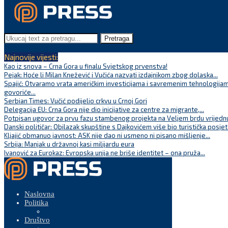
Pretraga
Najnovije vijesti:
Kao iz snova – Crna Gora u finalu Svjetskog prvenstva!
Pejak: Hoće li Milan Knežević i Vučića nazvati izdajnikom zbog dolaska...
Spajić: Otvaramo vrata američkim investicijama i savremenim tehnologijam
govoriće...
Serbian Times: Vučić podijelio crkvu u Crnoj Gori
Delegacija EU: Crna Gora nije dio inicijative za centre za migrante,...
Potpisan ugovor za prvu fazu stambenog projekta na Veljem brdu vrijednu
Danski političar: Obilazak skupštine s Dajkovićem više bio turistička posjet
Kljajić obmanuo javnost: ASK nije dao ni usmeno ni pisano mišljenje...
Srbija: Manjak u državnoj kasi milijardu eura
Ivanović za Eurokaz: Evropska unija ne briše identitet – ona pruža...
Naslovna
Politika
Društvo