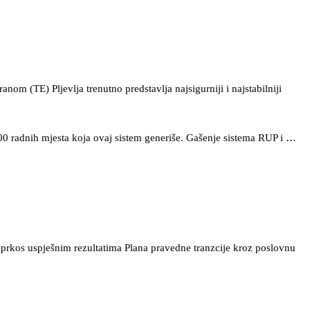
nom (TE) Pljevlja trenutno predstavlja najsigurniji i najstabilniji
00 radnih mjesta koja ovaj sistem generiše. Gašenje sistema RUP i …
prkos uspješnim rezultatima Plana pravedne tranzcije kroz poslovnu