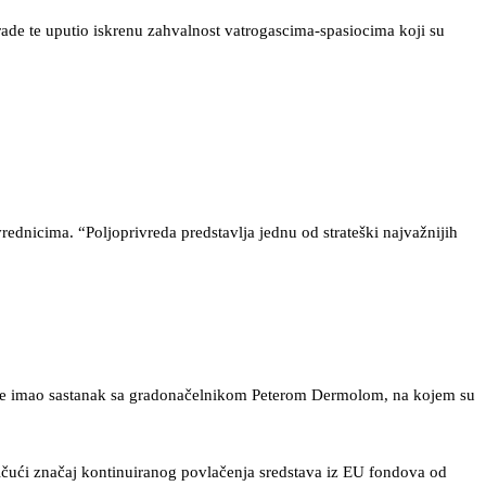
rade te uputio iskrenu zahvalnost vatrogascima-spasiocima koji su
dnicima. “Poljoprivreda predstavlja jednu od strateški najvažnijih
dje je imao sastanak sa gradonačelnikom Peterom Dermolom, na kojem su
ičući značaj kontinuiranog povlačenja sredstava iz EU fondova od