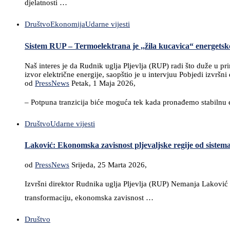
djelatnosti …
Društvo
Ekonomija
Udarne vijesti
Sistem RUP – Termoelektrana je ,,žila kucavica“ energetsko
Naš interes je da Rudnik uglja Pljevlja (RUP) radi što duže u pri
izvor električne energije, saopštio je u intervjuu Pobjedi izvrš
od
PressNews
Petak, 1 Maja 2026,
– Potpuna tranzicija biće moguća tek kada pronađemo stabilnu e
Društvo
Udarne vijesti
Laković: Ekonomska zavisnost pljevaljske regije od sistem
od
PressNews
Srijeda, 25 Marta 2026,
Izvršni direktor Rudnika uglja Pljevlja (RUP) Nemanja Laković
transformaciju, ekonomska zavisnost …
Društvo