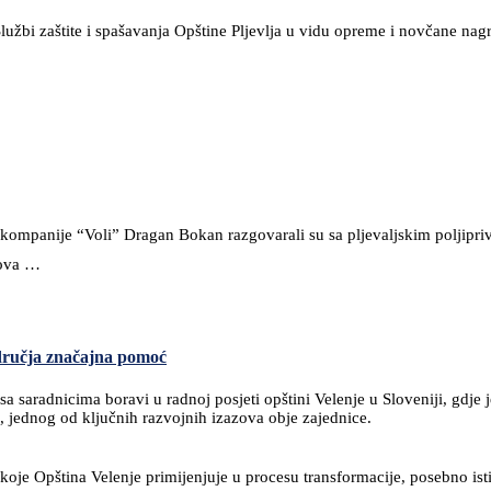
lužbi zaštite i spašavanja Opštine Pljevlja u vidu opreme i novčane nag
mpanije “Voli” Dragan Bokan razgovarali su sa pljevaljskim poljiprivre
azova …
odručja značajna pomoć
sa saradnicima boravi u radnoj posjeti opštini Velenje u Sloveniji, g
, jednog od ključnih razvojnih izazova obje zajednice.
oje Opština Velenje primijenjuje u procesu transformacije, posebno ist