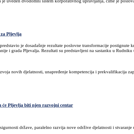
jim je uveden dvodomni sistem korporativnog upravljanja, čime je pos
za Pljevlja
redstavio je dosadašnje rezultate poslovne transformacije postignute kr
nije i grada Pljevalja. Rezultati su predstavljeni na sastanku u Rudniku
zvoja novih djelatnosti, unapređenje kompetencija i prekvalifikacija za
e Pljevlja biti njen razvojni centar
sigurnosti države, paralelno razvija nove održive djelatnosti i stvaranje