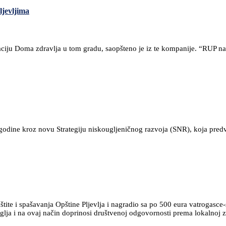
ljevljima
taciju Doma zdravlja u tom gradu, saopšteno je iz te kompanije. “RUP n
. godine kroz novu Strategiju niskougljeničnog razvoja (SNR), koja pre
ite i spašavanja Opštine Pljevlja i nagradio sa po 500 eura vatrogasce-sp
a i na ovaj način doprinosi društvenoj odgovornosti prema lokalnoj zaj