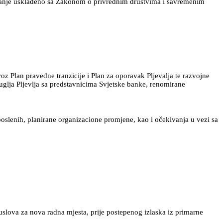
lovanje usklađeno sa Zakonom o privrednim društvima i savremenim
oz Plan pravedne tranzicije i Plan za oporavak Pljevalja te razvojne
 uglja Pljevlja sa predstavnicima Svjetske banke, renomirane
poslenih, planirane organizacione promjene, kao i očekivanja u vezi sa
 uslova za nova radna mjesta, prije postepenog izlaska iz primarne