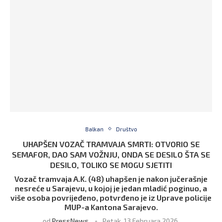
Balkan
Društvo
UHAPŠEN VOZAČ TRAMVAJA SMRTI: OTVORIO SE
SEMAFOR, DAO SAM VOŽNJU, ONDA SE DESILO ŠTA SE
DESILO, TOLIKO SE MOGU SJETITI
Vozač tramvaja A.K. (48) uhapšen je nakon jučerašnje
nesreće u Sarajevu, u kojoj je jedan mladić poginuo, a
više osoba povrijeđeno, potvrđeno je iz Uprave policije
MUP-a Kantona Sarajevo.
od
PressNews
Petak, 13 Februara 2026,