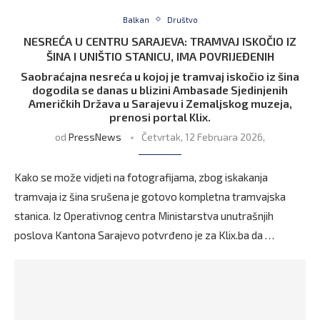
Balkan
Društvo
NESREĆA U CENTRU SARAJEVA: TRAMVAJ ISKOČIO IZ
ŠINA I UNIŠTIO STANICU, IMA POVRIJEĐENIH
Saobraćajna nesreća u kojoj je tramvaj iskočio iz šina
dogodila se danas u blizini Ambasade Sjedinjenih
Američkih Država u Sarajevu i Zemaljskog muzeja,
prenosi portal Klix.
od
PressNews
Četvrtak, 12 Februara 2026,
Kako se može vidjeti na fotografijama, zbog iskakanja
tramvaja iz šina srušena je gotovo kompletna tramvajska
stanica. Iz Operativnog centra Ministarstva unutrašnjih
poslova Kantona Sarajevo potvrđeno je za Klix.ba da …