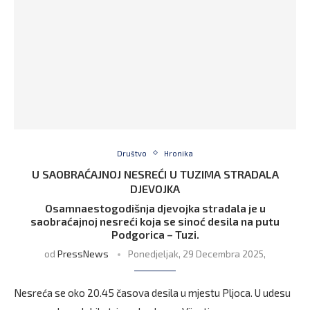
Društvo
Hronika
U SAOBRAĆAJNOJ NESREĆI U TUZIMA STRADALA
DJEVOJKA
Osamnaestogodišnja djevojka stradala je u
saobraćajnoj nesreći koja se sinoć desila na putu
Podgorica – Tuzi.
od
PressNews
Ponedjeljak, 29 Decembra 2025,
Nesreća se oko 20.45 časova desila u mjestu Pljoca. U udesu