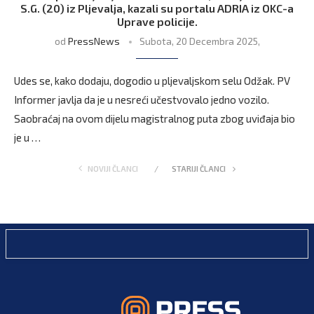
S.G. (20) iz Pljevalja, kazali su portalu ADRIA iz OKC-a
Uprave policije.
od
PressNews
Subota, 20 Decembra 2025,
Udes se, kako dodaju, dogodio u pljevaljskom selu Odžak. PV
Informer javlja da je u nesreći učestvovalo jedno vozilo.
Saobraćaj na ovom dijelu magistralnog puta zbog uviđaja bio
je u …
NOVIJI ČLANCI
STARIJI ČLANCI