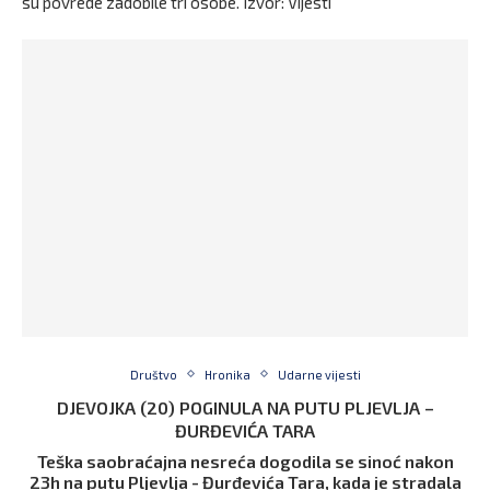
su povrede zadobile tri osobe. Izvor: Vijesti
Društvo
Hronika
Udarne vijesti
DJEVOJKA (20) POGINULA NA PUTU PLJEVLJA –
ĐURĐEVIĆA TARA
Teška saobraćajna nesreća dogodila se sinoć nakon
23h na putu Pljevlja - Đurđevića Tara, kada je stradala