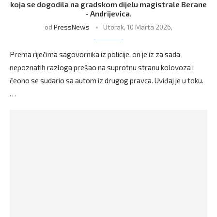
koja se dogodila na gradskom dijelu magistrale Berane
- Andrijevica.
od
PressNews
Utorak, 10 Marta 2026,
Prema riječima sagovornika iz policije, on je iz za sada
nepoznatih razloga prešao na suprotnu stranu kolovoza i
čeono se sudario sa autom iz drugog pravca. Uviđaj je u toku.
…