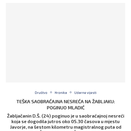
Društvo
Hronika
Udarne vijesti
TEŠKA SAOBRAĆAJNA NESREĆA NA ŽABLJAKU:
POGINUO MLADIĆ
Žabljačanin D.Š. (24) poginuo je u saobraćajnoj nesreći
koja se dogodila jutros oko 05.30 časova u mjestu
Javorje, na šestom kilometru magistralnog puta od