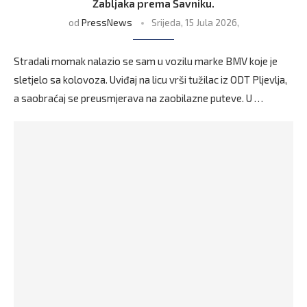
Žabljaka prema Šavniku.
od
PressNews
Srijeda, 15 Jula 2026,
Stradali momak nalazio se sam u vozilu marke BMV koje je
sletjelo sa kolovoza. Uviđaj na licu vrši tužilac iz ODT Pljevlja,
a saobraćaj se preusmjerava na zaobilazne puteve. U …