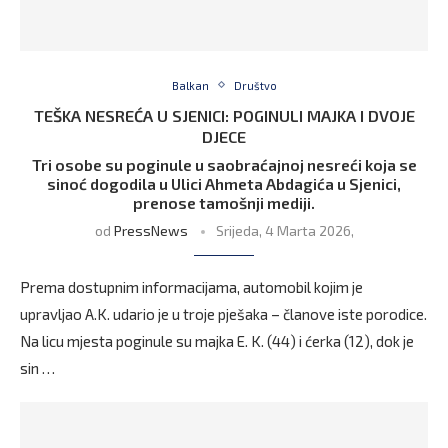
Balkan
Društvo
TEŠKA NESREĆA U SJENICI: POGINULI MAJKA I DVOJE
DJECE
Tri osobe su poginule u saobraćajnoj nesreći koja se
sinoć dogodila u Ulici Ahmeta Abdagića u Sjenici,
prenose tamošnji mediji.
od
PressNews
Srijeda, 4 Marta 2026,
Prema dostupnim informacijama, automobil kojim je
upravljao A.K. udario je u troje pješaka – članove iste porodice.
Na licu mjesta poginule su majka E. K. (44) i ćerka (12), dok je
sin …