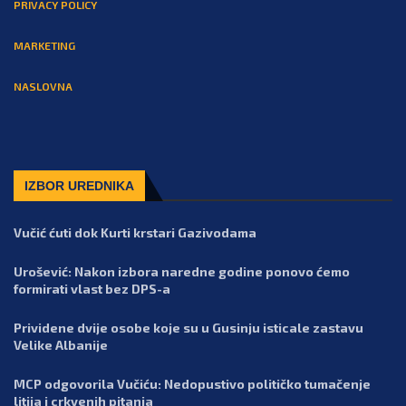
PRIVACY POLICY
MARKETING
NASLOVNA
IZBOR UREDNIKA
Vučić ćuti dok Kurti krstari Gazivodama
Urošević: Nakon izbora naredne godine ponovo ćemo
formirati vlast bez DPS-a
Prividene dvije osobe koje su u Gusinju isticale zastavu
Velike Albanije
MCP odgovorila Vučiću: Nedopustivo političko tumačenje
litija i crkvenih pitanja