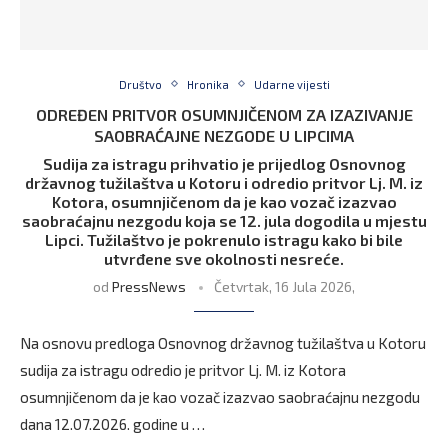
Društvo
Hronika
Udarne vijesti
ODREĐEN PRITVOR OSUMNJIČENOM ZA IZAZIVANJE
SAOBRAĆAJNE NEZGODE U LIPCIMA
Sudija za istragu prihvatio je prijedlog Osnovnog
državnog tužilaštva u Kotoru i odredio pritvor Lj. M. iz
Kotora, osumnjičenom da je kao vozač izazvao
saobraćajnu nezgodu koja se 12. jula dogodila u mjestu
Lipci. Tužilaštvo je pokrenulo istragu kako bi bile
utvrđene sve okolnosti nesreće.
od
PressNews
Četvrtak, 16 Jula 2026,
Na osnovu predloga Osnovnog državnog tužilaštva u Kotoru
sudija za istragu odredio je pritvor Lj. M. iz Kotora
osumnjičenom da je kao vozač izazvao saobraćajnu nezgodu
dana 12.07.2026. godine u …