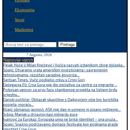
Hronika
Ekonomija
Sport
Marketing
Pretraga
7 Augusta, 2026
Najnovije vijesti:
Pejak: Hoće li Milan Knežević i Vučića nazvati izdajnikom zbog dolaska...
Spajić: Otvaramo vrata američkim investicijama i savremenim
tehnologijama, rezultati saradnje govoriće...
Serbian Times: Vučić podijelio crkvu u Crnoj Gori
Delegacija EU: Crna Gora nije dio inicijative za centre za migrante,...
Potpisan ugovor za prvu fazu stambenog projekta na Veljem brdu
vrijednu...
Danski političar: Obilazak skupštine s Dajkovićem više bio turistička
posjeta, moraću...
Kljajić obmanuo javnost: ASK nije dao ni usmeno ni pisano mišljenje...
Srbija: Manjak u državnoj kasi milijardu eura
Ivanović za Eurokaz: Evropska unija ne briše identitet – ona pruža...
Spajić: Snažno podržavamo domaće festivale koji godinama grade
identitet Crne Gore...