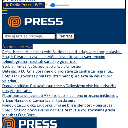
▶️ Radio Press LIVE!
🔊
Pretraga
Najnovije vijesti:
Pejak: Hoće li Milan Knežević i Vučića nazvati izdajnikom zbog dolaska...
Spajić: Otvaramo vrata američkim investicijama i savremenim
tehnologijama, rezultati saradnje govoriće...
Serbian Times: Vučić podijelio crkvu u Crnoj Gori
Delegacija EU: Crna Gora nije dio inicijative za centre za migrante,...
Potpisan ugovor za prvu fazu stambenog projekta na Veljem brdu
vrijednu...
Danski političar: Obilazak skupštine s Dajkovićem više bio turistička
posjeta, moraću...
Kljajić obmanuo javnost: ASK nije dao ni usmeno ni pisano mišljenje...
Srbija: Manjak u državnoj kasi milijardu eura
Ivanović za Eurokaz: Evropska unija ne briše identitet – ona pruža...
Spajić: Snažno podržavamo domaće festivale koji godinama grade
identitet Crne Gore...