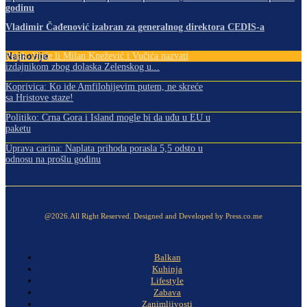
godinu
Vladimir Čađenović izabran za generalnog direktora CEDIS-a
Najnovije
Pejak: Hoće li Milan Knežević i Vučića nazvati
izdajnikom zbog dolaska Zelenskog u...
Koprivica: Ko ide Amfilohijevim putem, ne skreće
sa Hristove staze!
Politiko: Crna Gora i Island mogle bi da uđu u EU u
paketu
Uprava carina: Naplata prihoda porasla 5,5 odsto u
odnosu na prošlu godinu
@2026.All Right Reserved. Designed and Developed by Press.co.me
Balkan
Kuhinja
Lifestyle
Zabava
Zanimljivosti