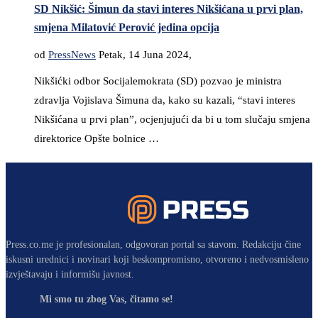
SD Nikšić: Šimun da stavi interes Nikšićana u prvi plan,
smjena Milatović Perović jedina opcija
od
PressNews
Petak, 14 Juna 2024,
Nikšićki odbor Socijalemokrata (SD) pozvao je ministra
zdravlja Vojislava Šimuna da, kako su kazali, “stavi interes
Nikšićana u prvi plan”, ocjenjujući da bi u tom slučaju smjena
direktorice Opšte bolnice …
Press.co.me je profesionalan, odgovoran portal sa stavom. Redakciju čine
iskusni urednici i novinari koji beskompromisno, otvoreno i nedvosmisleno
izvještavaju i informišu javnost.
Mi smo tu zbog Vas, čitamo se!