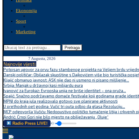
Hronika
Ekonomija
Sport
Marketing
Pretraga
7 Augusta, 2026
Najnovije vijesti:
Potpisan ugovor za prvu fazu stambenog projekta na Veljem brdu vrijednu
Danski političar: Obilazak skupštine s Dajkovićem više bio turistička posjet
Kljajić obmanuo javnost: ASK nije dao ni usmeno ni pisano mišljenje...
Srbija: Manjak u državnoj kasi milijardu eura
Ivanović za Eurokaz: Evropska unija ne briše identitet – ona pruža...
Spajić: Snažno podržavamo domaće festivale koji godinama grade identite
MPNI do kraja jula realizovalo gotovo sve planirane aktivnosti
U prethodnih pet godina: Vučić tri puta odbio da glasa Rezoluciju...
MCP odgovorila Vučiću: Nedopustivo političko tumačenje litija i crkvenih p
Andrić: Crnoj Gori nije bilo mjesto na obilježavanju „Oluje“
Radio Press LIVE!