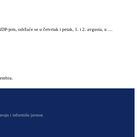
P-jem, održaće se u četvrtak i petak, 1. i 2. avgusta, u …
tembra.
avaju i informišu javnost.