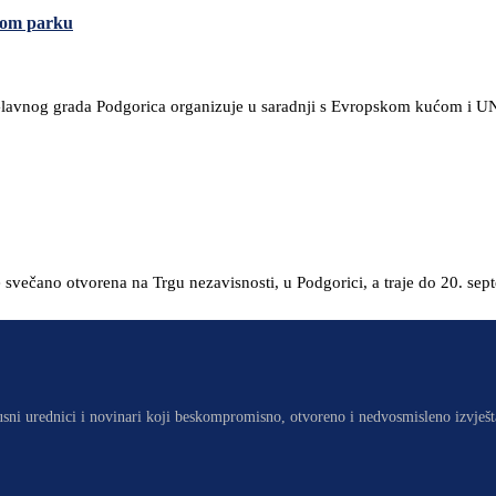
evom parku
Glavnog grada Podgorica organizuje u saradnji s Evropskom kućom i UND
e svečano otvorena na Trgu nezavisnosti, u Podgorici, a traje do 20. sep
usni urednici i novinari koji beskompromisno, otvoreno i nedvosmisleno izvješt