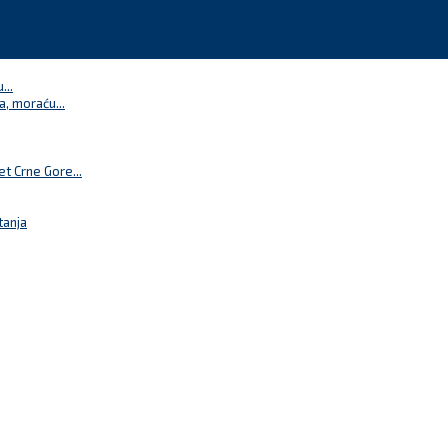
...
a, moraću...
t Crne Gore...
tanja