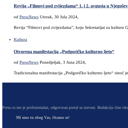
Revija „Filmovi pod zvijezdama“ 1. i 2. avgusta u Njegoš
od
PressNews
Utorak, 30 Jula 2024,
Revija “Filmovi pod zvijezdama”, koju Sekretarijat za kulturu 
Kultura
Otvorena manifestacija „Podgoričko kulturno ljeto“
od
PressNews
Ponedjeljak, 3 Juna 2024,
Tradicionalna manifestacija „Podgoričko kulturno ljeto“ sinoć j
Press.co.me je profesionalan, odgovoran portal sa stavom. Redakciju čine isk
Mi smo tu zbog Vas, čitamo se!