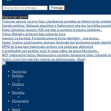
Pretraga
Najnovije vijesti:
Potpisan ugovor za prvu fazu stambenog projekta na Veljem brdu vrijednu
Danski političar: Obilazak skupštine s Dajkovićem više bio turistička posjet
Kljajić obmanuo javnost: ASK nije dao ni usmeno ni pisano mišljenje...
Srbija: Manjak u državnoj kasi milijardu eura
Ivanović za Eurokaz: Evropska unija ne briše identitet – ona pruža...
Spajić: Snažno podržavamo domaće festivale koji godinama grade identite
MPNI do kraja jula realizovalo gotovo sve planirane aktivnosti
U prethodnih pet godina: Vučić tri puta odbio da glasa Rezoluciju...
MCP odgovorila Vučiću: Nedopustivo političko tumačenje litija i crkvenih pi
Andrić: Crnoj Gori nije bilo mjesto na obilježavanju „Oluje“
Naslovna
Politika
Društvo
Hronika
Ekonomija
Sport