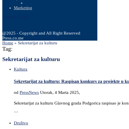
Marketing
7 Augusta, 2026
@2025 - Copyright and All Right Reserved
Press.co.me
Home
»
Sekretarijat za kulturu
Tag:
Sekretarijat za kulturu
Kultura
Sekretarijat za kulturu: Raspisan konkurs za projekte u ku
od
PressNews
Utorak, 4 Marta 2025,
Sekretarijat za kulturu Glavnog grada Podgorica raspisao je konku
…
Društvo