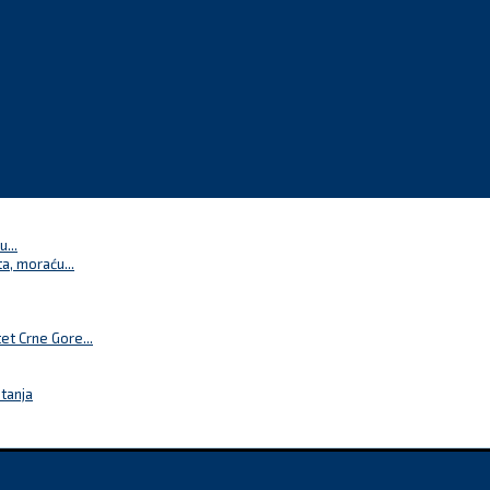
...
a, moraću...
t Crne Gore...
itanja