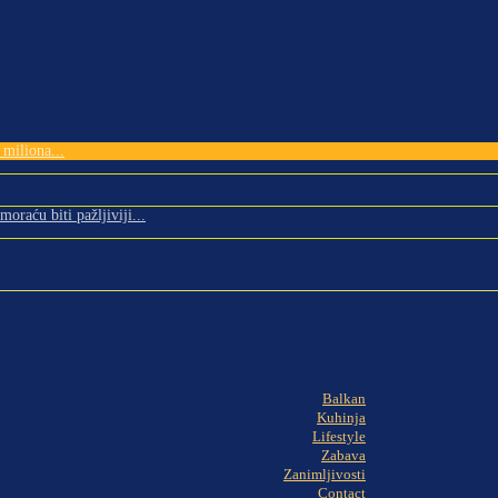
miliona...
oraću biti pažljiviji...
Balkan
Kuhinja
Lifestyle
Zabava
Zanimljivosti
Contact