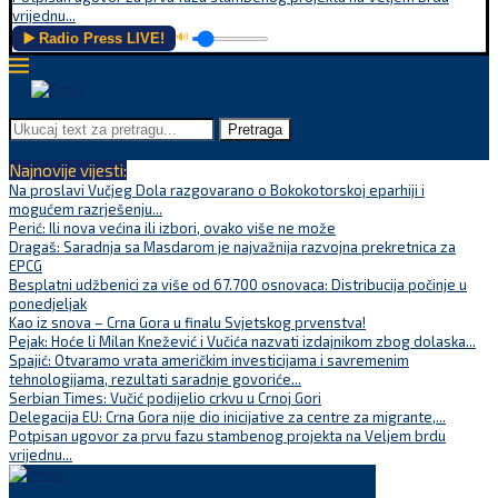
vrijednu...
▶️ Radio Press LIVE!
🔊
Pretraga
Najnovije vijesti:
Na proslavi Vučjeg Dola razgovarano o Bokokotorskoj eparhiji i
mogućem razrješenju...
Perić: Ili nova većina ili izbori, ovako više ne može
Dragaš: Saradnja sa Masdarom je najvažnija razvojna prekretnica za
EPCG
Besplatni udžbenici za više od 67.700 osnovaca: Distribucija počinje u
ponedjeljak
Kao iz snova – Crna Gora u finalu Svjetskog prvenstva!
Pejak: Hoće li Milan Knežević i Vučića nazvati izdajnikom zbog dolaska...
Spajić: Otvaramo vrata američkim investicijama i savremenim
tehnologijama, rezultati saradnje govoriće...
Serbian Times: Vučić podijelio crkvu u Crnoj Gori
Delegacija EU: Crna Gora nije dio inicijative za centre za migrante,...
Potpisan ugovor za prvu fazu stambenog projekta na Veljem brdu
vrijednu...