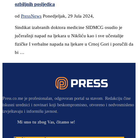
ozbiljnih posljedica
od
PressNews
Ponedjeljak, 29 Jula 2024,
Sindikat izabranih doktora medicine SIDMCG osudio je
jučerašnji napad na ljekara u Nikšiću kao i sve učestalije
fizičke I verbalne napada na ljekare u Crnoj Gori i poručili da
bi …
Press.co.me je profesionalan, odgovoran portal sa stavom. Redakciju čine
iskusni urednici i novinari koji beskompromisno, otvoreno i nedvosmisleno
izvještavaju i informišu javnost.
Mi smo tu zbog Vas, čitamo se!