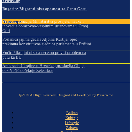
Zelenskog
Bugarin: Migranti nisu opasnost za Crnu Goru
Najnovije
Vrijedna donacija Ministarstva prosvjete, nauke i
inovacija obrazovno-vaspitnim ustanovama u Crnoj
Gori
Poslanica jajima gađala Aljbina Kurtija, opet
prekinuta konstitutivna sjednica parlamenta u Prištini
Vučić: Ukrajini nikada nećemo praviti problem na
putu ka EU
Ambasada Ukrajine u Hrvatskoj proslavlja Oluju,
dok Vučić dočekuje Zelenskog
@2026.All Right Reserved. Designed and Developed by Press.co.me
Balkan
Kuhinja
Lifestyle
Zabava