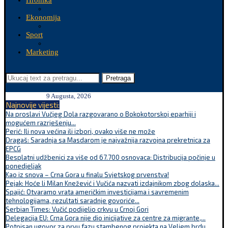
Hronika
Ekonomija
Sport
Marketing
Pretraga
9 Augusta, 2026
Najnovije vijesti:
Na proslavi Vučjeg Dola razgovarano o Bokokotorskoj eparhiji i
mogućem razrješenju...
Perić: Ili nova većina ili izbori, ovako više ne može
Dragaš: Saradnja sa Masdarom je najvažnija razvojna prekretnica za
EPCG
Besplatni udžbenici za više od 67.700 osnovaca: Distribucija počinje u
ponedjeljak
Kao iz snova – Crna Gora u finalu Svjetskog prvenstva!
Pejak: Hoće li Milan Knežević i Vučića nazvati izdajnikom zbog dolaska...
Spajić: Otvaramo vrata američkim investicijama i savremenim
tehnologijama, rezultati saradnje govoriće...
Serbian Times: Vučić podijelio crkvu u Crnoj Gori
Delegacija EU: Crna Gora nije dio inicijative za centre za migrante,...
Potpisan ugovor za prvu fazu stambenog projekta na Veljem brdu