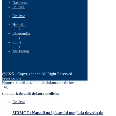
Naslovna
Politika
Društvo
Hronika
Ekonomija
Sport
Marketing
9 Augusta, 2026
@2025 - Copyright and All Right Reserved
Press.co.me
Home
»
sindikat izabranih doktora medicine
Tag:
sindikat izabranih doktora medicine
Društvo
SIDMCG: Napadi na ljekare bi mogli da dovedu do