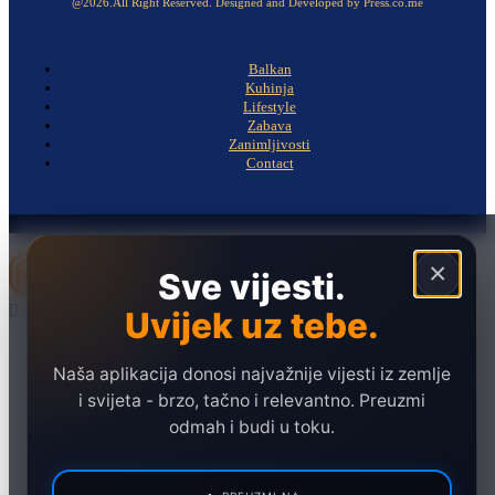
@2026.All Right Reserved. Designed and Developed by Press.co.me
Balkan
Kuhinja
Lifestyle
Zabava
Zanimljivosti
Contact
×
Sve vijesti.
Uvijek uz tebe.
Naslovna
Politika
Naša aplikacija donosi najvažnije vijesti iz zemlje
i svijeta - brzo, tačno i relevantno. Preuzmi
Društvo
odmah i budi u toku.
Hronika
Ekonomija