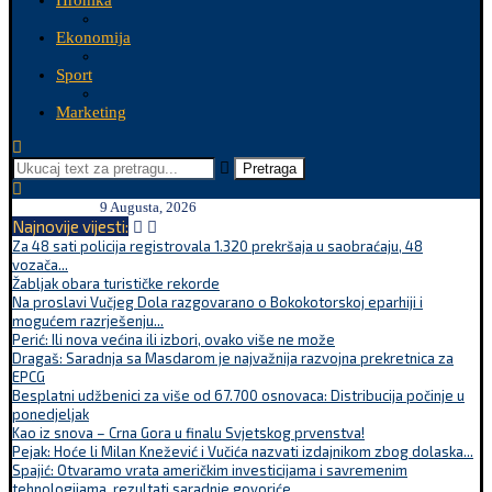
Hronika
Ekonomija
Sport
Marketing
Pretraga
9 Augusta, 2026
Najnovije vijesti:
Za 48 sati policija registrovala 1.320 prekršaja u saobraćaju, 48
vozača...
Žabljak obara turističke rekorde
Na proslavi Vučjeg Dola razgovarano o Bokokotorskoj eparhiji i
mogućem razrješenju...
Perić: Ili nova većina ili izbori, ovako više ne može
Dragaš: Saradnja sa Masdarom je najvažnija razvojna prekretnica za
EPCG
Besplatni udžbenici za više od 67.700 osnovaca: Distribucija počinje u
ponedjeljak
Kao iz snova – Crna Gora u finalu Svjetskog prvenstva!
Pejak: Hoće li Milan Knežević i Vučića nazvati izdajnikom zbog dolaska...
Spajić: Otvaramo vrata američkim investicijama i savremenim
tehnologijama, rezultati saradnje govoriće...