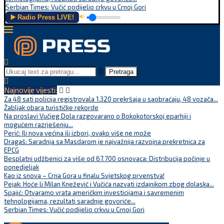
Serbian Times: Vučić podijelio crkvu u Crnoj Gori
▶️ Radio Press LIVE!
🔊
Pretraga
Najnovije vijesti:
Za 48 sati policija registrovala 1.320 prekršaja u saobraćaju, 48 vozača...
Žabljak obara turističke rekorde
Na proslavi Vučjeg Dola razgovarano o Bokokotorskoj eparhiji i
mogućem razrješenju...
Perić: Ili nova većina ili izbori, ovako više ne može
Dragaš: Saradnja sa Masdarom je najvažnija razvojna prekretnica za
EPCG
Besplatni udžbenici za više od 67.700 osnovaca: Distribucija počinje u
ponedjeljak
Kao iz snova – Crna Gora u finalu Svjetskog prvenstva!
Pejak: Hoće li Milan Knežević i Vučića nazvati izdajnikom zbog dolaska...
Spajić: Otvaramo vrata američkim investicijama i savremenim
tehnologijama, rezultati saradnje govoriće...
Serbian Times: Vučić podijelio crkvu u Crnoj Gori