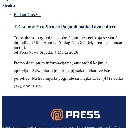
Sjenica
Balkan
Društvo
Teška nesreća u Sjenici: Poginuli majka i dvoje djece
Tri osobe su poginule u saobraćajnoj nesreći koja se sinoć
dogodila u Ulici Ahmeta Abdagića u Sjenici, prenose tamošnji
mediji.
od
PressNews
Srijeda, 4 Marta 2026,
Prema dostupnim informacijama, automobil kojim je
upravljao A.K. udario je u troje pješaka – članove iste
porodice. Na licu mjesta poginule su majka E. K. (44) i ćerka
(12), dok je sin …
Press.co.me je profesionalan, odgovoran portal sa stavom. Redakciju čine