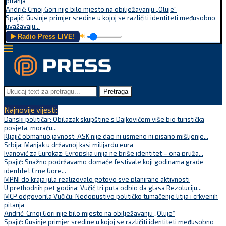
pitanja
Andrić: Crnoj Gori nije bilo mjesto na obilježavanju „Oluje“
Spajić: Gusinje primjer sredine u kojoj se različiti identiteti međusobno
uvažavaju...
▶️ Radio Press LIVE!
🔊
Pretraga
Najnovije vijesti:
Danski političar: Obilazak skupštine s Dajkovićem više bio turistička
posjeta, moraću...
Kljajić obmanuo javnost: ASK nije dao ni usmeno ni pisano mišljenje...
Srbija: Manjak u državnoj kasi milijardu eura
Ivanović za Eurokaz: Evropska unija ne briše identitet – ona pruža...
Spajić: Snažno podržavamo domaće festivale koji godinama grade
identitet Crne Gore...
MPNI do kraja jula realizovalo gotovo sve planirane aktivnosti
U prethodnih pet godina: Vučić tri puta odbio da glasa Rezoluciju...
MCP odgovorila Vučiću: Nedopustivo političko tumačenje litija i crkvenih
pitanja
Andrić: Crnoj Gori nije bilo mjesto na obilježavanju „Oluje“
Spajić: Gusinje primjer sredine u kojoj se različiti identiteti međusobno