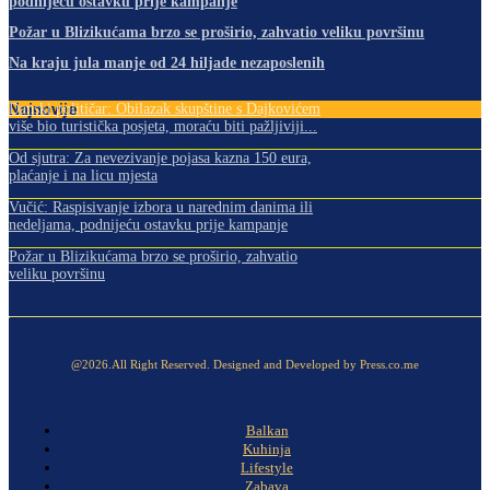
podnijeću ostavku prije kampanje
Požar u Blizikućama brzo se proširio, zahvatio veliku površinu
Na kraju jula manje od 24 hiljade nezaposlenih
Najnovije
Danski političar: Obilazak skupštine s Dajkovićem
više bio turistička posjeta, moraću biti pažljiviji...
Od sjutra: Za nevezivanje pojasa kazna 150 eura,
plaćanje i na licu mjesta
Vučić: Raspisivanje izbora u narednim danima ili
nedeljama, podnijeću ostavku prije kampanje
Požar u Blizikućama brzo se proširio, zahvatio
veliku površinu
@2026.All Right Reserved. Designed and Developed by Press.co.me
Balkan
Kuhinja
Lifestyle
Zabava