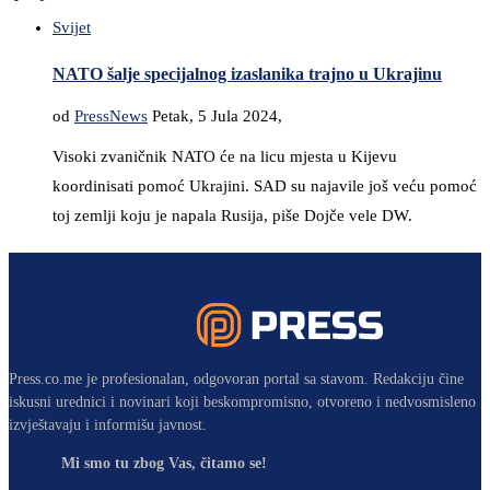
Svijet
NATO šalje specijalnog izaslanika trajno u Ukrajinu
od
PressNews
Petak, 5 Jula 2024,
Visoki zvaničnik NATO će na licu mjesta u Kijevu
koordinisati pomoć Ukrajini. SAD su najavile još veću pomoć
toj zemlji koju je napala Rusija, piše Dojče vele DW.
Press.co.me je profesionalan, odgovoran portal sa stavom. Redakciju čine
iskusni urednici i novinari koji beskompromisno, otvoreno i nedvosmisleno
izvještavaju i informišu javnost.
Mi smo tu zbog Vas, čitamo se!