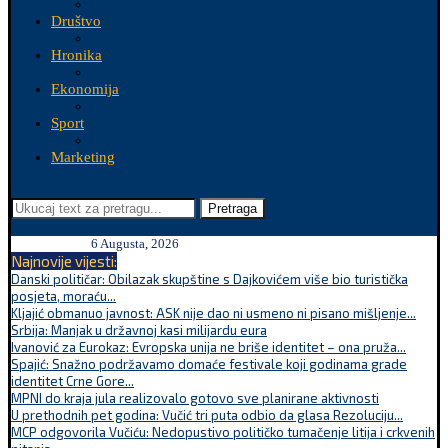
Društvo
Hronika
Ekonomija
Sport
Marketing
Pretraga
6 Augusta, 2026
Najnovije vijesti:
Danski političar: Obilazak skupštine s Dajkovićem više bio turistička
posjeta, moraću...
Kljajić obmanuo javnost: ASK nije dao ni usmeno ni pisano mišljenje...
Srbija: Manjak u državnoj kasi milijardu eura
Ivanović za Eurokaz: Evropska unija ne briše identitet – ona pruža...
Spajić: Snažno podržavamo domaće festivale koji godinama grade
identitet Crne Gore...
MPNI do kraja jula realizovalo gotovo sve planirane aktivnosti
U prethodnih pet godina: Vučić tri puta odbio da glasa Rezoluciju...
MCP odgovorila Vučiću: Nedopustivo političko tumačenje litija i crkvenih