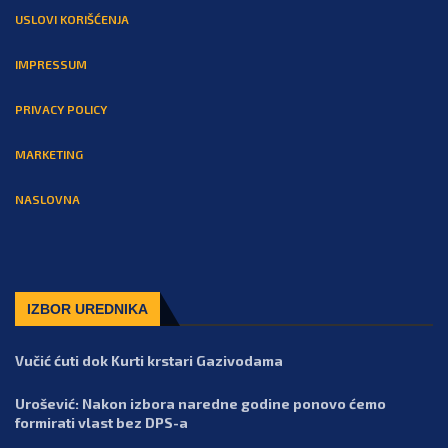
USLOVI KORIŠĆENJA
IMPRESSUM
PRIVACY POLICY
MARKETING
NASLOVNA
IZBOR UREDNIKA
Vučić ćuti dok Kurti krstari Gazivodama
Urošević: Nakon izbora naredne godine ponovo ćemo
formirati vlast bez DPS-a