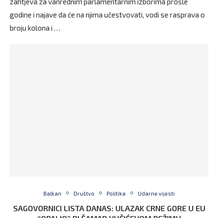
zahtjeva za vanrednim parlamentarnim izborima prošle
godine i najave da će na njima učestvovati, vodi se rasprava o
broju kolona i …
Balkan
Društvo
Politika
Udarne vijesti
SAGOVORNICI LISTA DANAS: ULAZAK CRNE GORE U EU