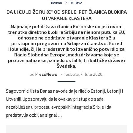
Balkan
Društvo
DA LI EU „DIŽE RUKE“ OD SRBIJE: PET ČLANICA BLOKIRA
OTVARANJE KLASTERA
Najmanje pet država članica Evropske unije u ovom
trenutku direktno blokira Srbiju na njenom putu ka EU,
odnosno ne podržava otvaranje Klastera 3 u
pristupnim pregovorima Srbije za članstvo. Pored
Holandije, čiji je predstavnik to i zvanično potvrdio za
Radio Slobodna Evropa, među državama koje se
protive nalaze se, između ostalih, tri baltičke države i
Švedska.
od
PressNews
Subota, 4 Jula 2026,
Sagovornici lista Danas navode da je riječ o Estoniji, Letoniji i
Litvaniji. Upozoravaju da je ovakav pristup do sada
nezabilježen u procesu evropskih integracija Srbije i da
predstavlja ozbiljan signal …