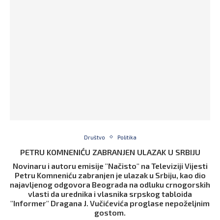
Društvo
Politika
PETRU KOMNENIĆU ZABRANJEN ULAZAK U SRBIJU
Novinaru i autoru emisije "Načisto" na Televiziji Vijesti
Petru Komneniću zabranjen je ulazak u Srbiju, kao dio
najavljenog odgovora Beograda na odluku crnogorskih
vlasti da urednika i vlasnika srpskog tabloida
"Informer" Dragana J. Vučićevića proglase nepoželjnim
gostom.