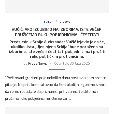
Balkan
Društvo
VUČIĆ: AKO IZGUBIMO NA IZBORIMA, ISTE VEČERI
PRUŽIĆEMO RUKU POBJEDNICIMA I ČESTITATI
Predsjednik Srbije Aleksandar Vučić izjavio je da će,
ukoliko lista „Ujedinjena Srbija“ bude poražena na
izborima, iste večeri čestitati pobjednicima i pružiti
ruku političkim protivnicima.
od
PressNews
Četvrtak, 30 Jula 2026,
“Poštovani građani, prije nekoliko dana postavio sam prosto
pitanje. Najprije konstatovao da čim i ukoliko izgubimo izbore,
da ćemo rezultate da priznamo, prihvatimo, čestitamo i
pružimo ruku pobjednicima. Onima za …