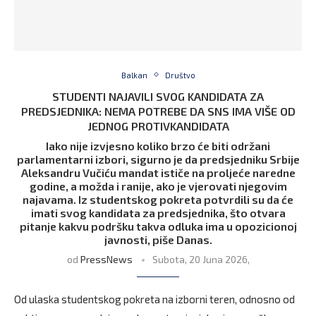
Balkan
Društvo
STUDENTI NAJAVILI SVOG KANDIDATA ZA
PREDSJEDNIKA: NEMA POTREBE DA SNS IMA VIŠE OD
JEDNOG PROTIVKANDIDATA
Iako nije izvjesno koliko brzo će biti održani
parlamentarni izbori, sigurno je da predsjedniku Srbije
Aleksandru Vučiću mandat ističe na proljeće naredne
godine, a možda i ranije, ako je vjerovati njegovim
najavama. Iz studentskog pokreta potvrdili su da će
imati svog kandidata za predsjednika, što otvara
pitanje kakvu podršku takva odluka ima u opozicionoj
javnosti, piše Danas.
od
PressNews
Subota, 20 Juna 2026,
Od ulaska studentskog pokreta na izborni teren, odnosno od