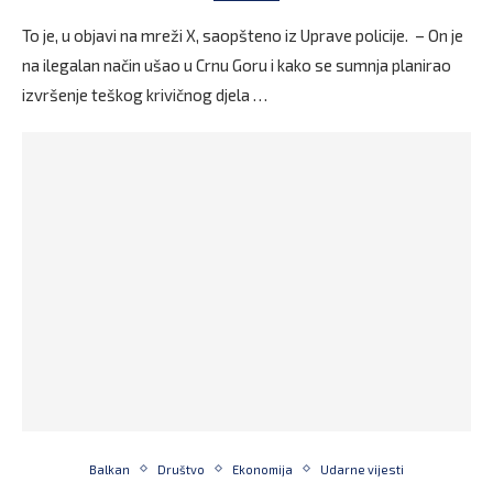
To je, u objavi na mreži X, saopšteno iz Uprave policije. – On je
na ilegalan način ušao u Crnu Goru i kako se sumnja planirao
izvršenje teškog krivičnog djela …
Balkan
Društvo
Ekonomija
Udarne vijesti