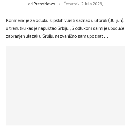
od
PressNews
Četvrtak, 2 Jula 2026,
Komnenić je za odluku srpskih vlasti saznao u utorak (30. jun),
u trenutku kad je napuštao Srbiju. „S odlukom da mi je ubuduće
zabranjen ulazak u Srbiju, nezvanično sam upoznat …