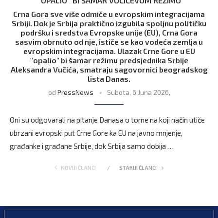
“OPALIO” BI ŠAMAR VUČIĆEVOM REŽIMU
Crna Gora sve više odmiče u evropskim integracijama
Srbiji. Dok je Srbija praktično izgubila spoljnu političku
podršku i sredstva Evropske unije (EU), Crna Gora
sasvim obrnuto od nje, ističe se kao vodeća zemlja u
evropskim integracijama. Ulazak Crne Gore u EU
"opalio" bi šamar režimu predsjednika Srbije
Aleksandra Vučića, smatraju sagovornici beogradskog
lista Danas.
od
PressNews
Subota, 6 Juna 2026,
Oni su odgovarali na pitanje Danasa o tome na koji način utiče
ubrzani evropski put Crne Gore ka EU na javno mnjenje,
građanke i građane Srbije, dok Srbija samo dobija …
NOVIJI ČLANCI
STARIJI ČLANCI