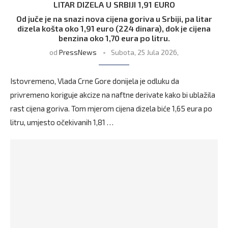
LITAR DIZELA U SRBIJI 1,91 EURO
Od juče je na snazi nova cijena goriva u Srbiji, pa litar
dizela košta oko 1,91 euro (224 dinara), dok je cijena
benzina oko 1,70 eura po litru.
od
PressNews
Subota, 25 Jula 2026,
Istovremeno, Vlada Crne Gore donijela je odluku da
privremeno koriguje akcize na naftne derivate kako bi ublažila
rast cijena goriva. Tom mjerom cijena dizela biće 1,65 eura po
litru, umjesto očekivanih 1,81 …