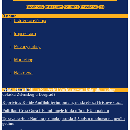
Facebook
Instagram
Youtube
Envelope
Rss
O nama
Uslovi korišćenja
Impressum
Privacy policy
Marketing
Naslovna
Izbor urednika
Pejak: Hoće li Milan Knežević i Vučića nazvati izdajnikom zbog
dolaska Zelenskog u Beograd?
Koprivica: Ko ide Amfilohijevim putem, ne skreće sa Hristove staze!
Politiko: Crna Gora i Island mogle bi da uđu u EU u paketu
Uprava carina: Naplata prihoda porasla 5,5 odsto u odnosu na prošlu
godinu