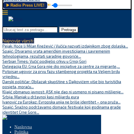
▶️ Radio Press LIVE!
🔊
Pretraga
Najnovije vijesti:
Pejak: Hoće li Milan Knežević i Vučića nazvati izdajnikom zbog dolaska...
Spajić: Otvaramo vrata američkim investicijama i savremenim
tehnologijama, rezultati saradnje govoriće...
Serbian Times: Vučić podijelio crkvu u Crnoj Gori
Delegacija EU: Crna Gora nije dio inicijative za centre za migrante,...
Potpisan ugovor za prvu fazu stambenog projekta na Veljem brdu
vrijednu...
Danski političar: Obilazak skupštine s Dajkovićem više bio turistička
posjeta, moraću...
Kljajić obmanuo javnost: ASK nije dao ni usmeno ni pisano mišljenje...
Srbija: Manjak u državnoj kasi milijardu eura
Ivanović za Eurokaz: Evropska unija ne briše identitet – ona pruža...
Spajić: Snažno podržavamo domaće festivale koji godinama grade
identitet Crne Gore...
Naslovna
Politika