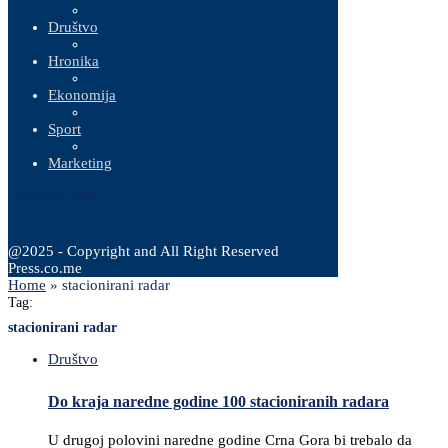
Društvo
Hronika
Ekonomija
Sport
Marketing
7 Augusta, 2026
@2025 - Copyright and All Right Reserved
Press.co.me
Home
»
stacionirani radar
Tag:
stacionirani radar
Društvo
Do kraja naredne godine 100 stacioniranih radara
U drugoj polovini naredne godine Crna Gora bi trebalo da