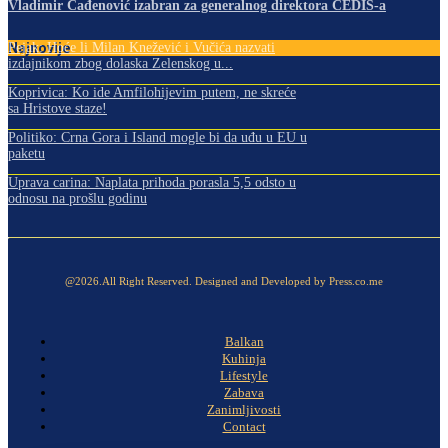
Vladimir Čađenović izabran za generalnog direktora CEDIS-a
Najnovije
Pejak: Hoće li Milan Knežević i Vučića nazvati
izdajnikom zbog dolaska Zelenskog u...
Koprivica: Ko ide Amfilohijevim putem, ne skreće
sa Hristove staze!
Politiko: Crna Gora i Island mogle bi da uđu u EU u
paketu
Uprava carina: Naplata prihoda porasla 5,5 odsto u
odnosu na prošlu godinu
@2026.All Right Reserved. Designed and Developed by Press.co.me
Balkan
Kuhinja
Lifestyle
Zabava
Zanimljivosti
Contact