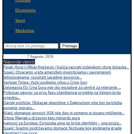
Hronika
Ekonomija
Sport
Marketing
Pretraga
7 Augusta, 2026
Najnovije vijesti:
Pejak: Hoće li Milan Knežević i Vučića nazvati izdajnikom zbog dolaska...
Spajić: Otvaramo vrata američkim investicijama i savremenim
tehnologijama, rezultati saradnje govoriće...
Serbian Times: Vučić podijelio crkvu u Crnoj Gori
Delegacija EU: Crna Gora nije dio inicijative za centre za migrante,...
Potpisan ugovor za prvu fazu stambenog projekta na Veljem brdu
vrijednu...
Danski političar: Obilazak skupštine s Dajkovićem više bio turistička
posjeta, moraću...
Kljajić obmanuo javnost: ASK nije dao ni usmeno ni pisano mišljenje...
Srbija: Manjak u državnoj kasi milijardu eura
Ivanović za Eurokaz: Evropska unija ne briše identitet – ona pruža...
Spajić: Snažno podržavamo domaće festivale koji godinama grade
identitet Crne Gore...