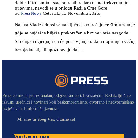
dobije blizu stotinu stacioniranih radara na najfrekventnijim
putevima, navodi se u prilogu Radija Crne Gore.
od
PressNews
Četvrtak, 13 Novembra 2025,
Najava Vlade odnosi se na ključne saobraćajnice širom zemlje
gdje se najčešće bilježe prekoračenja brzine i teže nezgode.
Stručnjaci ocjenjuju da će postavljanje radara doprinijeti većoj
bezbjednosti, ali upozoravaju da …
Press.co.me je profesionalan, odgovoran portal sa stavom. Redakciju čine
iskusni urednici i novinari koji beskompromisno, otvoreno i nedvosmisleno
izvještavaju i informišu javnost.
Mi smo tu zbog Vas, čitamo se!
Društvene mreže