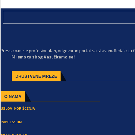
Press.co.me je profesionalan, odgovoran portal sa stavom. Redakciju či
Mi smo tu zbog Vas, čitamo se!
DRUŠTVENE MREŽE
O NAMA
USLOVI KORIŠĆENJA
IMPRESSUM