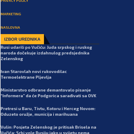
PRIVACY POLICY
MARKETING
NASLOVNA
IZBOR UREDNIKA
Rusi udarili po Vučiću: Juda srpskog i ruskog
naroda dočekuje izdahnulog predsjednika
Zelenskog
Ivan Starovlah novi rukovodilac
Termoelektrane Pljevlja
Ministarstvo odbrane demantovalo pisanje
“Informera” da će Podgorica sarađivati sa OVK
Pretresi u Baru, Tivtu, Kotoru i Herceg Novom:
Oduzeto oružje, municija i marihuana
Vulin: Posjeta Zelenskog je pritisak Brisela na
Vučića; Srbi vole Rusiju iako u svijetu nema