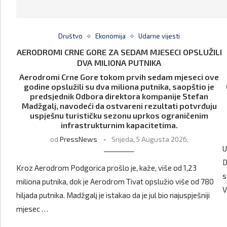
Društvo
Ekonomija
Udarne vijesti
AERODROMI CRNE GORE ZA SEDAM MJESECI OPSLUŽILI
DVA MILIONA PUTNIKA
Aerodromi Crne Gore tokom prvih sedam mjeseci ove
godine opslužili su dva miliona putnika, saopštio je
predsjednik Odbora direktora kompanije Stefan
Madžgalj, navodeći da ostvareni rezultati potvrđuju
uspješnu turističku sezonu uprkos ograničenim
infrastrukturnim kapacitetima.
od
PressNews
Srijeda, 5 Augusta 2026,
U
D
Kroz Aerodrom Podgorica prošlo je, kaže, više od 1,23
s
miliona putnika, dok je Aerodrom Tivat opslužio više od 780
V
hiljada putnika. Madžgalj je istakao da je jul bio najuspješniji
mjesec …