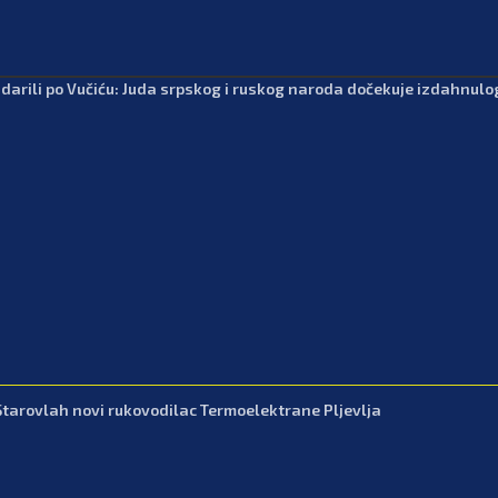
udarili po Vučiću: Juda srpskog i ruskog naroda dočekuje izdahnul
Starovlah novi rukovodilac Termoelektrane Pljevlja