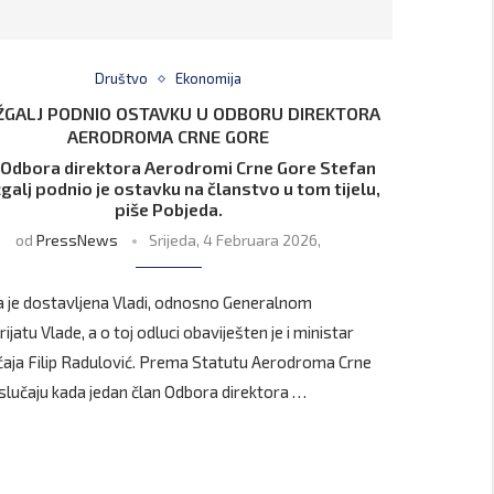
Društvo
Ekonomija
GALJ PODNIO OSTAVKU U ODBORU DIREKTORA
AERODROMA CRNE GORE
 Odbora direktora Aerodromi Crne Gore Stefan
alj podnio je ostavku na članstvo u tom tijelu,
piše Pobjeda.
od
PressNews
Srijeda, 4 Februara 2026,
 je dostavljena Vladi, odnosno Generalnom
ijatu Vlade, a o toj odluci obaviješten je i ministar
aja Filip Radulović. Prema Statutu Aerodroma Crne
 slučaju kada jedan član Odbora direktora …