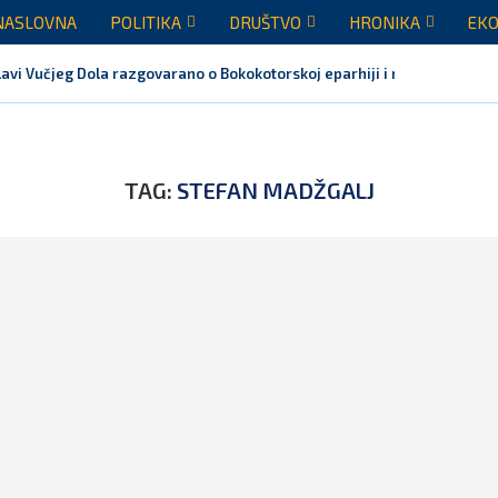
NASLOVNA
POLITIKA
DRUŠTVO
HRONIKA
EKO
avi Vučjeg Dola razgovarano o Bokokotorskoj eparhiji i mogućem razrje
TAG:
STEFAN MADŽGALJ