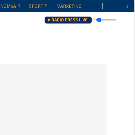
NOMIJA
SPORT
MARKETING
▶️ RADIO PRESS LIVE!
🔊
šenju...