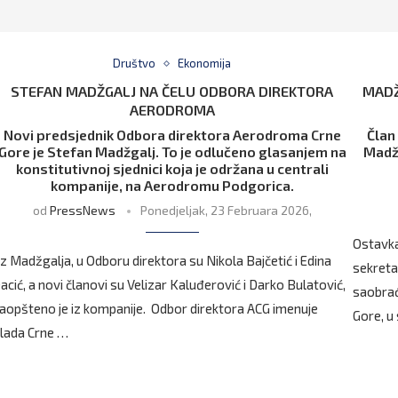
Društvo
Ekonomija
STEFAN MADŽGALJ NA ČELU ODBORA DIREKTORA
MADŽ
AERODROMA
Novi predsjednik Odbora direktora Aerodroma Crne
Član
Gore je Stefan Madžgalj. To je odlučeno glasanjem na
Madžg
konstitutivnoj sjednici koja je održana u centrali
kompanije, na Aerodromu Podgorica.
od
PressNews
Ponedjeljak, 23 Februara 2026,
Ostavka
z Madžgalja, u Odboru direktora su Nikola Bajčetić i Edina
sekretar
acić, a novi članovi su Velizar Kaluđerović i Darko Bulatović,
saobrać
aopšteno je iz kompanije. Odbor direktora ACG imenuje
Gore, u
lada Crne …