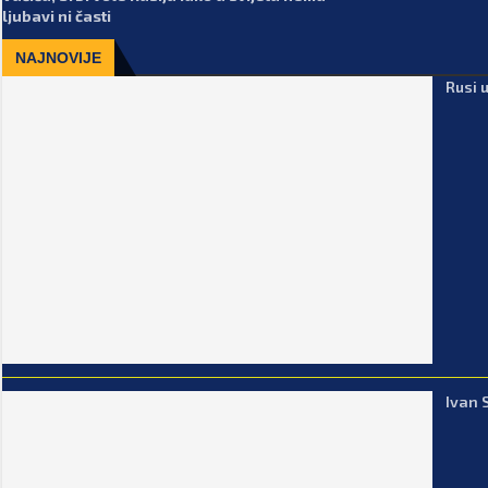
ljubavi ni časti
NAJNOVIJE
Rusi 
Ivan 