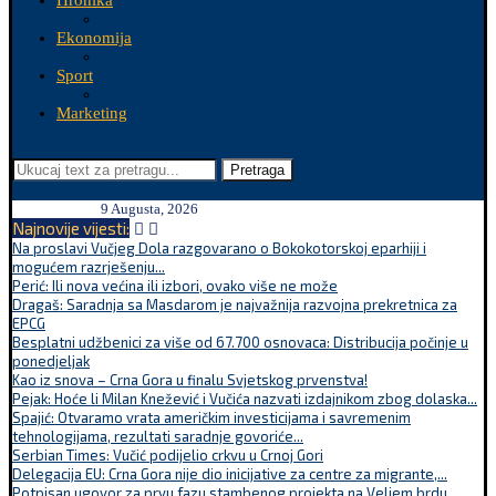
Hronika
Ekonomija
Sport
Marketing
Pretraga
9 Augusta, 2026
Najnovije vijesti:
Na proslavi Vučjeg Dola razgovarano o Bokokotorskoj eparhiji i
mogućem razrješenju...
Perić: Ili nova većina ili izbori, ovako više ne može
Dragaš: Saradnja sa Masdarom je najvažnija razvojna prekretnica za
EPCG
Besplatni udžbenici za više od 67.700 osnovaca: Distribucija počinje u
ponedjeljak
Kao iz snova – Crna Gora u finalu Svjetskog prvenstva!
Pejak: Hoće li Milan Knežević i Vučića nazvati izdajnikom zbog dolaska...
Spajić: Otvaramo vrata američkim investicijama i savremenim
tehnologijama, rezultati saradnje govoriće...
Serbian Times: Vučić podijelio crkvu u Crnoj Gori
Delegacija EU: Crna Gora nije dio inicijative za centre za migrante,...
Potpisan ugovor za prvu fazu stambenog projekta na Veljem brdu