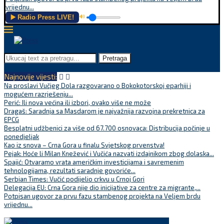
vrijednu...
▶️ Radio Press LIVE!
🔊
Pretraga
Najnovije vijesti:
Na proslavi Vučjeg Dola razgovarano o Bokokotorskoj eparhiji i
mogućem razrješenju...
Perić: Ili nova većina ili izbori, ovako više ne može
Dragaš: Saradnja sa Masdarom je najvažnija razvojna prekretnica za
EPCG
Besplatni udžbenici za više od 67.700 osnovaca: Distribucija počinje u
ponedjeljak
Kao iz snova – Crna Gora u finalu Svjetskog prvenstva!
Pejak: Hoće li Milan Knežević i Vučića nazvati izdajnikom zbog dolaska...
Spajić: Otvaramo vrata američkim investicijama i savremenim
tehnologijama, rezultati saradnje govoriće...
Serbian Times: Vučić podijelio crkvu u Crnoj Gori
Delegacija EU: Crna Gora nije dio inicijative za centre za migrante,...
Potpisan ugovor za prvu fazu stambenog projekta na Veljem brdu
vrijednu...