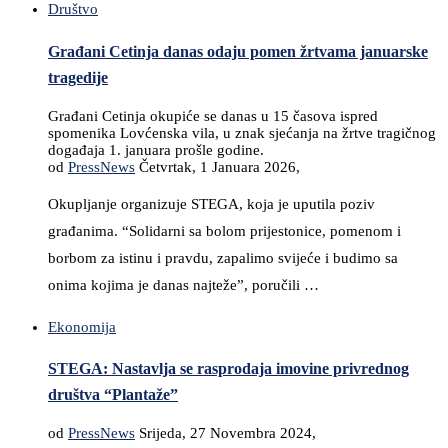
Društvo
Građani Cetinja danas odaju pomen žrtvama januarske
tragedije
Građani Cetinja okupiće se danas u 15 časova ispred
spomenika Lovćenska vila, u znak sjećanja na žrtve tragičnog
događaja 1. januara prošle godine.
od
PressNews
Četvrtak, 1 Januara 2026,
Okupljanje organizuje STEGA, koja je uputila poziv
građanima. “Solidarni sa bolom prijestonice, pomenom i
borbom za istinu i pravdu, zapalimo svijeće i budimo sa
onima kojima je danas najteže”, poručili …
Ekonomija
STEGA: Nastavlja se rasprodaja imovine privrednog
društva “Plantaže”
od
PressNews
Srijeda, 27 Novembra 2024,