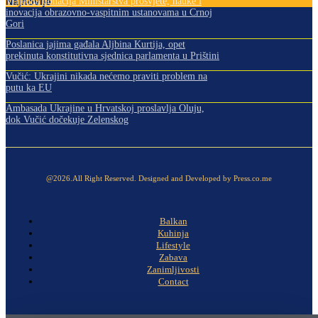
Najnovije
Vrijedna donacija Ministarstva prosvjete, nauke i
inovacija obrazovno-vaspitnim ustanovama u Crnoj
Gori
Poslanica jajima gađala Aljbina Kurtija, opet
prekinuta konstitutivna sjednica parlamenta u Prištini
Vučić: Ukrajini nikada nećemo praviti problem na
putu ka EU
Ambasada Ukrajine u Hrvatskoj proslavlja Oluju,
dok Vučić dočekuje Zelenskog
@2026.All Right Reserved. Designed and Developed by Press.co.me
Balkan
Kuhinja
Lifestyle
Zabava
Zanimljivosti
Contact