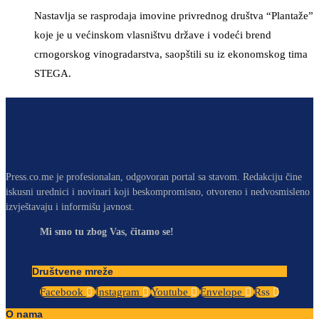
Nastavlja se rasprodaja imovine privrednog društva “Plantaže”
koje je u većinskom vlasništvu države i vodeći brend
crnogorskog vinogradarstva, saopštili su iz ekonomskog tima
STEGA.
Press.co.me je profesionalan, odgovoran portal sa stavom. Redakciju čine
iskusni urednici i novinari koji beskompromisno, otvoreno i nedvosmisleno
izvještavaju i informišu javnost.
Mi smo tu zbog Vas, čitamo se!
Društvene mreže
Facebook
Instagram
Youtube
Envelope
Rss
O nama