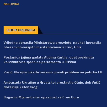
NASLOVNA
IZBOR UREDNIKA
Vrijedna donacija Ministarstva prosvjete, nauke i inovacija
obrazovno-vaspitnim ustanovama u Crnoj Gori
Poslanica jajima gađala Aljbina Kurtija, opet prekinuta
konstitutivna sjednica parlamenta u Prištini
Vučić: Ukrajini nikada nećemo praviti problem na putu ka EU
Ambasada Ukrajine u Hrvatskoj proslavlja Oluju, dok Vučić
dočekuje Zelenskog
Bugarin: Migranti nisu opasnost za Crnu Goru