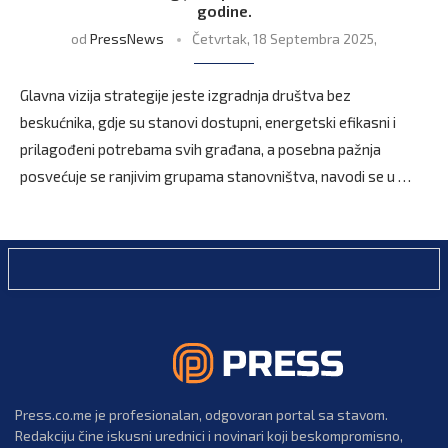
godine.
od
PressNews
Četvrtak, 18 Septembra 2025,
Glavna vizija strategije jeste izgradnja društva bez
beskućnika, gdje su stanovi dostupni, energetski efikasni i
prilagođeni potrebama svih građana, a posebna pažnja
posvećuje se ranjivim grupama stanovništva, navodi se u …
Press.co.me je profesionalan, odgovoran portal sa stavom.
Redakciju čine iskusni urednici i novinari koji beskompromisno,