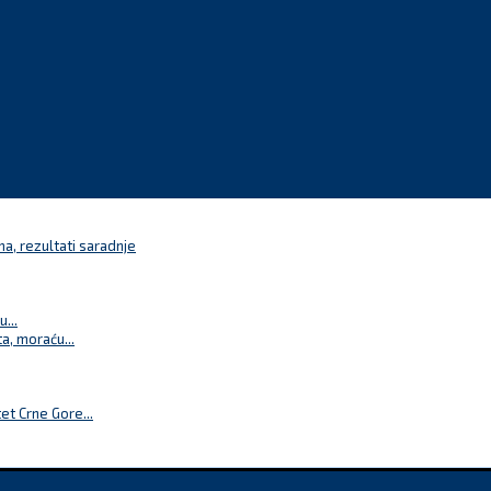
a, rezultati saradnje
...
a, moraću...
t Crne Gore...