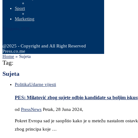
Sport
Marketing
7 Augusta, 2026
@2025 - Copyright and All Right Reserved
Press.co.me
Home
»
Sujeta
Tag:
Sujeta
Politika
Udarne vijesti
PES: Milatović zbog sujete odbio kandidate sa boljim iskus
od
PressNews
Petak, 28 Juna 2024,
Pokret Evropa sad je saopštio kako je u metežu nastalom ostav
zbog principa koje …