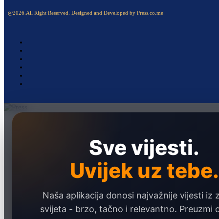
@2026.All Right Reserved. Designed and Developed by Press.co.me
Naslovna
Politika
Sve vijesti.
Društvo
Uvijek uz tebe.
Hronika
Ekonomija
Naša aplikacija donosi najvažnije vijesti iz 
Sport
svijeta - brzo, tačno i relevantno. Preuzmi
Marketing