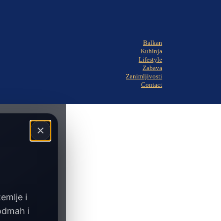
Balkan
Kuhinja
Lifestyle
Zabava
Zanimljivosti
Contact
×
zemlje i
 odmah i