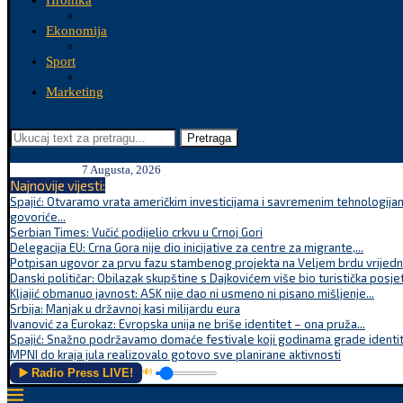
Hronika
Ekonomija
Sport
Marketing
Pretraga
7 Augusta, 2026
Najnovije vijesti:
Spajić: Otvaramo vrata američkim investicijama i savremenim tehnologijam
govoriće...
Serbian Times: Vučić podijelio crkvu u Crnoj Gori
Delegacija EU: Crna Gora nije dio inicijative za centre za migrante,...
Potpisan ugovor za prvu fazu stambenog projekta na Veljem brdu vrijednu
Danski političar: Obilazak skupštine s Dajkovićem više bio turistička posjet
Kljajić obmanuo javnost: ASK nije dao ni usmeno ni pisano mišljenje...
Srbija: Manjak u državnoj kasi milijardu eura
Ivanović za Eurokaz: Evropska unija ne briše identitet – ona pruža...
Spajić: Snažno podržavamo domaće festivale koji godinama grade identite
MPNI do kraja jula realizovalo gotovo sve planirane aktivnosti
▶️ Radio Press LIVE!
🔊