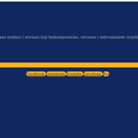
usni urednici i novinari koji beskompromisno, otvoreno i nedvosmisleno izvješt
Facebook
Instagram
Youtube
Envelope
Rss