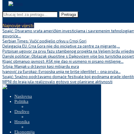
Pretraga
Najnovije vijesti:
Spajić: Otvaramo vrata američkim investicijama i savremenim tehnologijam
govoriće...
Serbian Times: Vučić podijelio crkvu u Crnoj Gori
Delegacija EU: Crna Gora nije dio inicijative za centre za migrante,...
Potpisan ugovor za prvu fazu stambenog projekta na Veljem brdu vrijednu
Danski političar: Obilazak skupštine s Dajkovićem više bio turistička posjet
Kljajić obmanuo javnost: ASK nije dao ni usmeno ni pisano mišljenje...
Srbija: Manjak u državnoj kasi milijardu eura
Ivanović za Eurokaz: Evropska unija ne briše identitet – ona pruža...
Spajić: Snažno podržavamo domaće festivale koji godinama grade identite
MPNI do kraja jula realizovalo gotovo sve planirane aktivnosti
Naslovna
Politika
Društvo
Hronika
Ekonomija