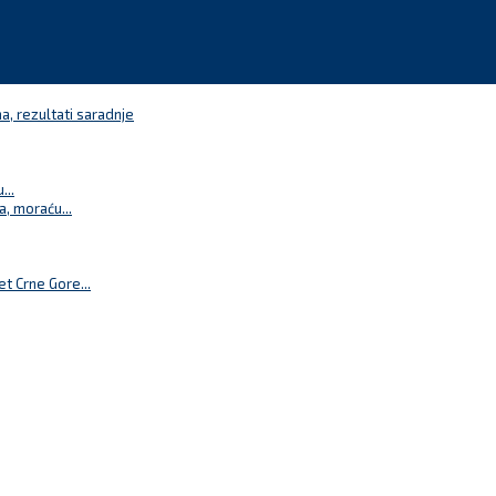
a, rezultati saradnje
...
a, moraću...
t Crne Gore...