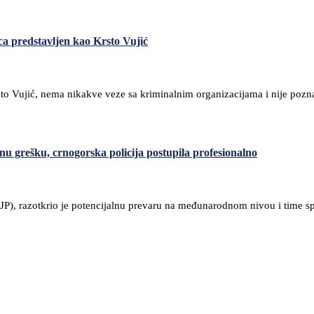
ica predstavljen kao Krsto Vujić
rsto Vujić, nema nikakve veze sa kriminalnim organizacijama i nije pozn
u grešku, crnogorska policija postupila profesionalno
(PJP), razotkrio je potencijalnu prevaru na međunarodnom nivou i time