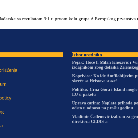
 Mađarske sa rezultatom 3:1 u prvom kolu grupe A Evropskog prvenstva
Izbor urednika
Pejak: Hoće li Milan Knežević i Vu
izdajnikom zbog dolaska Zelensko
orišćenja
Koprivica: Ko ide Amfilohijevim p
skreće sa Hristove staze!
sum
Politiko: Crna Gora i Island mogle
EU u paketu
policy
Uprava carina: Naplata prihoda po
odsto u odnosu na prošlu godinu
ng
Vladimir Čađenović izabran za gen
direktora CEDIS-a
na