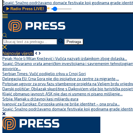
Spajić: Snažno podržavamo domaće festivale koji godinama grade identite
▶️ Radio Press LIVE!
🔊
Pretraga
Najnovije vijesti:
Pejak: Hoće li Milan Knežević i Vučića nazvati izdajnikom zbog dolaska...
Spajić: Otvaramo vrata američkim investicijama i savremenim tehnologijam
govoriće...
Serbian Times: Vučić podijelio crkvu u Crnoj Gori
Delegacija EU: Crna Gora nije dio inicijative za centre za migrante,...
Potpisan ugovor za prvu fazu stambenog projekta na Veljem brdu vrijednu
Danski političar: Obilazak skupštine s Dajkovićem više bio turistička posjet
Kljajić obmanuo javnost: ASK nije dao ni usmeno ni pisano mišljenje...
Srbija: Manjak u državnoj kasi milijardu eura
Ivanović za Eurokaz: Evropska unija ne briše identitet – ona pruža...
Spajić: Snažno podržavamo domaće festivale koji godinama grade identite