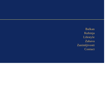
Balkan
Kuhinja
Lifestyle
Zabava
Zanimljivosti
Contact