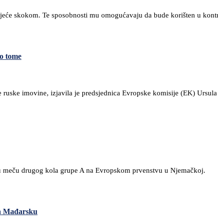
olijeće skokom. Te sposobnosti mu omogućavaju da bude korišten u kontr
 o tome
e ruske imovine, izjavila je predsjednica Evropske komisije (EK) Ursula
:1 u meču drugog kola grupe A na Evropskom prvenstvu u Njemačkoj.
la Mađarsku