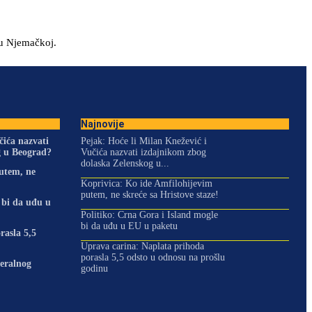
 u Njemačkoj.
Najnovije
čića nazvati
Pejak: Hoće li Milan Knežević i
g u Beograd?
Vučića nazvati izdajnikom zbog
dolaska Zelenskog u...
utem, ne
Koprivica: Ko ide Amfilohijevim
putem, ne skreće sa Hristove staze!
 bi da uđu u
Politiko: Crna Gora i Island mogle
bi da uđu u EU u paketu
rasla 5,5
Uprava carina: Naplata prihoda
porasla 5,5 odsto u odnosu na prošlu
eralnog
godinu