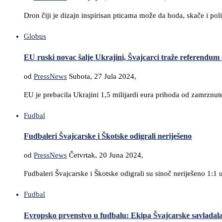
Dron čiji je dizajn inspirisan pticama može da hoda, skače i p
Globus
EU ruski novac šalje Ukrajini, Švajcarci traže referendum
od
PressNews
Subota, 27 Jula 2024,
EU je prebacila Ukrajini 1,5 milijardi eura prihoda od zamrznut
Fudbal
Fudbaleri Švajcarske i Škotske odigrali neriješeno
od
PressNews
Četvrtak, 20 Juna 2024,
Fudbaleri Švajcarske i Škotske odigrali su sinoč neriješeno 1
Fudbal
Evropsko prvenstvo u fudbalu: Ekipa Švajcarske savlada