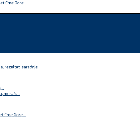
t Crne Gore...
a, rezultati saradnje
...
a, moraću...
t Crne Gore...