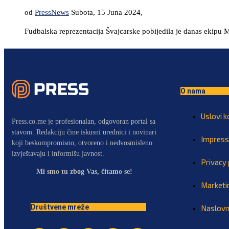
od
PressNews
Subota, 15 Juna 2024,
Fudbalska reprezentacija Švajcarske pobijedila je danas ekipu
O nama
Uslovi k
Press.co.me je profesionalan, odgovoran portal sa
stavom. Redakciju čine iskusni urednici i novinari
Impres
koji beskompromisno, otvoreno i nedvosmisleno
izvještavaju i informišu javnost.
Privacy 
Mi smo tu zbog Vas, čitamo se!
Marketi
Društvene mreže
Naslov