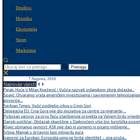
Društvo
Hronika
Ekonomija
Sport
Marketing
Pretraga
7 Augusta, 2026
Najnovije vijesti:
Pejak: Hoće li Milan Knežević i Vučića nazvati izdajnikom zbog dolaska...
Spajić: Otvaramo vrata američkim investicijama i savremenim tehnologijam
govoriće...
Serbian Times: Vučić podijelio crkvu u Crnoj Gori
Delegacija EU: Crna Gora nije dio inicijative za centre za migrante,...
Potpisan ugovor za prvu fazu stambenog projekta na Veljem brdu vrijednu
Danski političar: Obilazak skupštine s Dajkovićem više bio turistička posjet
Kljajić obmanuo javnost: ASK nije dao ni usmeno ni pisano mišljenje...
Srbija: Manjak u državnoj kasi milijardu eura
Ivanović za Eurokaz: Evropska unija ne briše identitet – ona pruža...