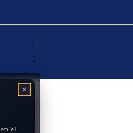
×
zemlje i