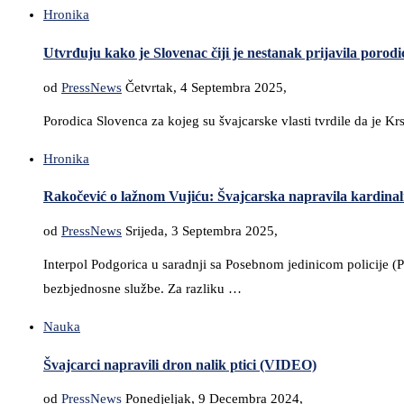
Hronika
Utvrđuju kako je Slovenac čiji je nestanak prijavila porod
od
PressNews
Četvrtak, 4 Septembra 2025,
Porodica Slovenca za kojeg su švajcarske vlasti tvrdile da je K
Hronika
Rakočević o lažnom Vujiću: Švajcarska napravila kardinaln
od
PressNews
Srijeda, 3 Septembra 2025,
Interpol Podgorica u saradnji sa Posebnom jedinicom policije 
bezbjednosne službe. Za razliku …
Nauka
Švajcarci napravili dron nalik ptici (VIDEO)
od
PressNews
Ponedjeljak, 9 Decembra 2024,