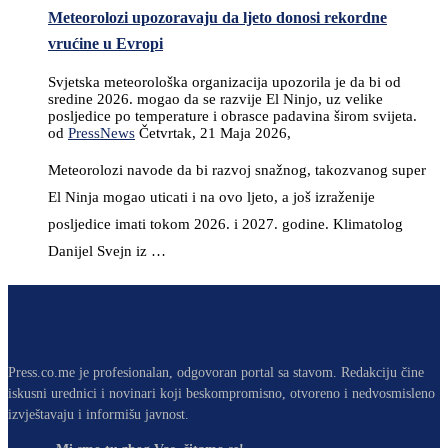
Meteorolozi upozoravaju da ljeto donosi rekordne
vrućine u Evropi
Svjetska meteorološka organizacija upozorila je da bi od
sredine 2026. mogao da se razvije El Ninjo, uz velike
posljedice po temperature i obrasce padavina širom svijeta.
od
PressNews
Četvrtak, 21 Maja 2026,
Meteorolozi navode da bi razvoj snažnog, takozvanog super
El Ninja mogao uticati i na ovo ljeto, a još izraženije
posljedice imati tokom 2026. i 2027. godine. Klimatolog
Danijel Svejn iz …
Press.co.me je profesionalan, odgovoran portal sa stavom. Redakciju čine
iskusni urednici i novinari koji beskompromisno, otvoreno i nedvosmisleno
izvještavaju i informišu javnost.