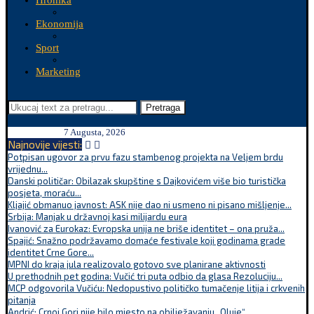
Hronika
Ekonomija
Sport
Marketing
Pretraga
7 Augusta, 2026
Najnovije vijesti:
Potpisan ugovor za prvu fazu stambenog projekta na Veljem brdu
vrijednu...
Danski političar: Obilazak skupštine s Dajkovićem više bio turistička
posjeta, moraću...
Kljajić obmanuo javnost: ASK nije dao ni usmeno ni pisano mišljenje...
Srbija: Manjak u državnoj kasi milijardu eura
Ivanović za Eurokaz: Evropska unija ne briše identitet – ona pruža...
Spajić: Snažno podržavamo domaće festivale koji godinama grade
identitet Crne Gore...
MPNI do kraja jula realizovalo gotovo sve planirane aktivnosti
U prethodnih pet godina: Vučić tri puta odbio da glasa Rezoluciju...
MCP odgovorila Vučiću: Nedopustivo političko tumačenje litija i crkvenih
pitanja
Andrić: Crnoj Gori nije bilo mjesto na obilježavanju „Oluje“