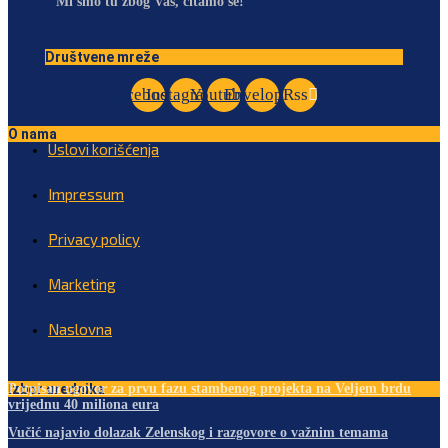
Mi smo tu zbog Vas, čitamo se!
Društvene mreže
Facebook
Instagram
Youtube
Envelope
Rss
O nama
Uslovi korišćenja
Impressum
Privacy policy
Marketing
Naslovna
Izbor urednika
Potpisan ugovor za prvu fazu stambenog projekta na Veljem brdu
vrijednu 40 miliona eura
Vučić najavio dolazak Zelenskog i razgovore o važnim temama