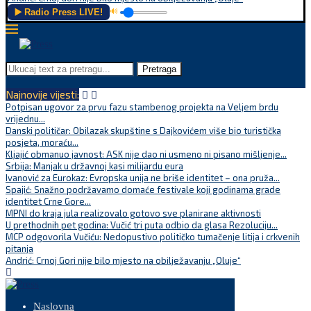
▶️ Radio Press LIVE!
🔊
Pretraga
Najnovije vijesti:
Potpisan ugovor za prvu fazu stambenog projekta na Veljem brdu
vrijednu...
Danski političar: Obilazak skupštine s Dajkovićem više bio turistička
posjeta, moraću...
Kljajić obmanuo javnost: ASK nije dao ni usmeno ni pisano mišljenje...
Srbija: Manjak u državnoj kasi milijardu eura
Ivanović za Eurokaz: Evropska unija ne briše identitet – ona pruža...
Spajić: Snažno podržavamo domaće festivale koji godinama grade
identitet Crne Gore...
MPNI do kraja jula realizovalo gotovo sve planirane aktivnosti
U prethodnih pet godina: Vučić tri puta odbio da glasa Rezoluciju...
MCP odgovorila Vučiću: Nedopustivo političko tumačenje litija i crkvenih
pitanja
Andrić: Crnoj Gori nije bilo mjesto na obilježavanju „Oluje“
Naslovna