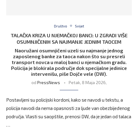
Društvo
Svijet
TALAČKA KRIZA U NJEMAČKOJ BANCI: U ZGRADI VIŠE
OSUMNJIČENIH SA NAJMANJE JEDNIM TAOCEM
Naoružani osumnjičeni uzeli su najmanje jednog
zaposlenog banke za taoca nakon što su presreli
transport novca u maloj banci u njemačkom gradu.
Policija je blokirala područje dok specijalne jedinice
intervenišu, piše Dojče vele (DW).
od
PressNews
Petak, 8 Maja 2026,
Postavljeni su policijski kordoni, kako se navodi u tekstu, a
policija navodi da nema opasnosti za ljude van obezbijeđenog
područja. Vlasti su saopštile, prenosi DW, da je jedan od talaca
…