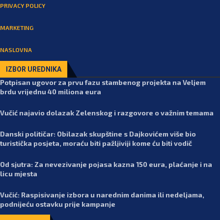
PRIVACY POLICY
MARKETING
NASLOVNA
IZBOR UREDNIKA
Potpisan ugovor za prvu fazu stambenog projekta na Veljem
brdu vrijednu 40 miliona eura
Vučić najavio dolazak Zelenskog i razgovore o važnim temama
Danski političar: Obilazak skupštine s Dajkovićem više bio
turistička posjeta, moraću biti pažljiviji kome ću biti vodič
Od sjutra: Za nevezivanje pojasa kazna 150 eura, plaćanje i na
licu mjesta
Vučić: Raspisivanje izbora u narednim danima ili nedeljama,
podnijeću ostavku prije kampanje