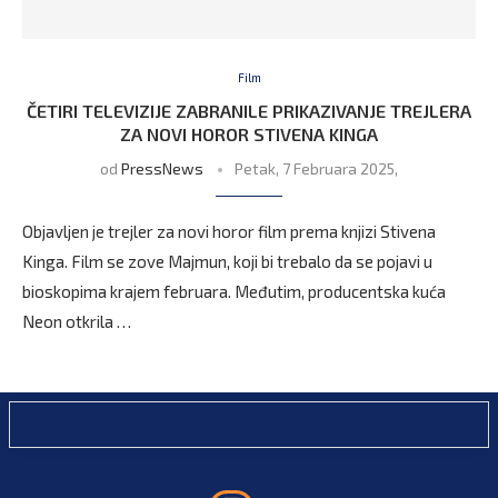
Film
ČETIRI TELEVIZIJE ZABRANILE PRIKAZIVANJE TREJLERA
ZA NOVI HOROR STIVENA KINGA
od
PressNews
Petak, 7 Februara 2025,
Objavljen je trejler za novi horor film prema knjizi Stivena
Kinga. Film se zove Majmun, koji bi trebalo da se pojavi u
bioskopima krajem februara. Međutim, producentska kuća
Neon otkrila …