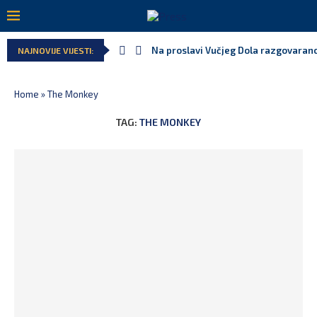
Na proslavi Vučjeg Dola razgovarano
NAJNOVIJE VIJESTI:
Home
»
The Monkey
TAG:
THE MONKEY