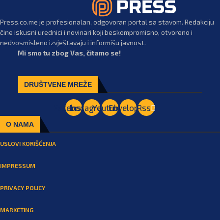
Press.co.me je profesionalan, odgovoran portal sa stavom. Redakciju
čine iskusni urednici i novinari koji beskompromisno, otvoreno i
nedvosmisleno izvještavaju i informišu javnost.
Mi smo tu zbog Vas, čitamo se!
DRUŠTVENE MREŽE
Facebook
Instagram
Youtube
Envelope
Rss
O NAMA
USLOVI KORIŠĆENJA
IMPRESSUM
PRIVACY POLICY
MARKETING