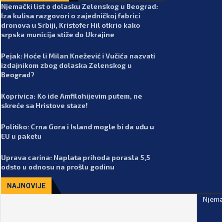
Njemački list o dolasku Zelenskog u Beograd:
Iza kulisa razgovori o zajedničkoj fabrici
dronova u Srbiji, Kristofer Hil otkrio kako
srpska municija stiže do Ukrajine
Pejak: Hoće li Milan Knežević i Vučića nazvati
izdajnikom zbog dolaska Zelenskog u
Beograd?
Koprivica: Ko ide Amfilohijevim putem, ne
skreće sa Hristove staze!
Politiko: Crna Gora i Island mogle bi da uđu u
EU u paketu
Uprava carina: Naplata prihoda porasla 5,5
odsto u odnosu na prošlu godinu
NAJNOVIJE
Njema