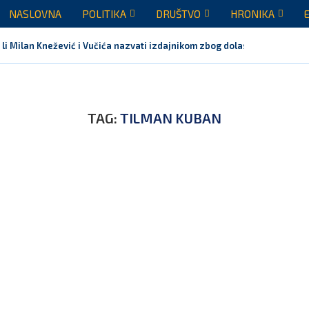
NASLOVNA
POLITIKA
DRUŠTVO
HRONIKA
 li Milan Knežević i Vučića nazvati izdajnikom zbog dolaska...
TAG:
TILMAN KUBAN