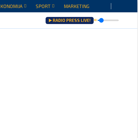
EKONOMIJA
SPORT
MARKETING
▶️ RADIO PRESS LIVE!
🔊