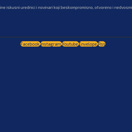
ne iskusni urednici i novinari koji beskompromisno, otvoreno i nedvosmis
Facebook
Instagram
Youtube
Envelope
Rss