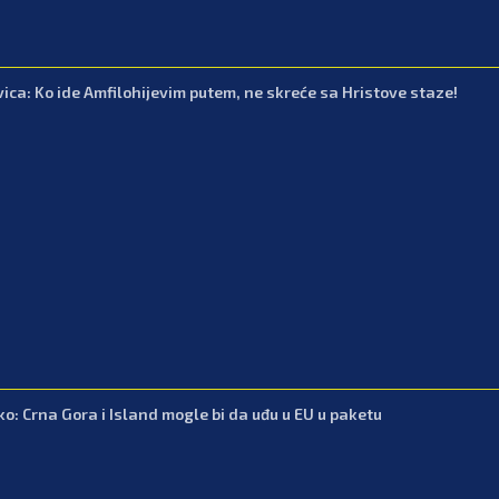
vica: Ko ide Amfilohijevim putem, ne skreće sa Hristove staze!
iko: Crna Gora i Island mogle bi da uđu u EU u paketu