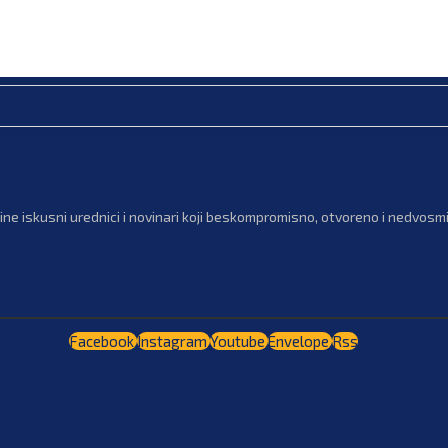
ne iskusni urednici i novinari koji beskompromisno, otvoreno i nedvosmis
Facebook
Instagram
Youtube
Envelope
Rss