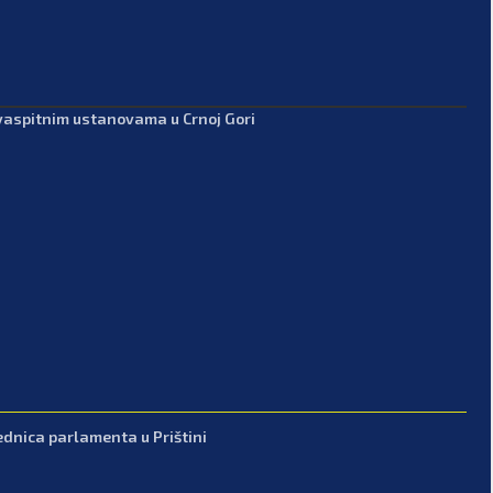
-vaspitnim ustanovama u Crnoj Gori
ednica parlamenta u Prištini