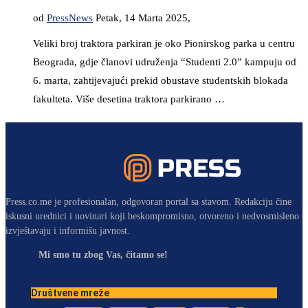
od
PressNews
Petak, 14 Marta 2025,
Veliki broj traktora parkiran je oko Pionirskog parka u centru
Beograda, gdje članovi udruženja “Studenti 2.0” kampuju od
6. marta, zahtijevajući prekid obustave studentskih blokada
fakulteta. Više desetina traktora parkirano …
Press.co.me je profesionalan, odgovoran portal sa stavom. Redakciju čine
iskusni urednici i novinari koji beskompromisno, otvoreno i nedvosmisleno
izvještavaju i informišu javnost.
Mi smo tu zbog Vas, čitamo se!
Društvene mreže