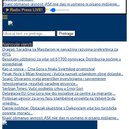
Kljajić obmanuo javnost: ASK nije dao ni usmeno ni pisano mišljenje...
▶️ Radio Press LIVE!
🔊
Pretraga
Najnovije vijesti:
Dragaš: Saradnja sa Masdarom je najvažnija razvojna prekretnica za
EPCG
Besplatni udžbenici za više od 67.700 osnovaca: Distribucija počinje u
ponedjeljak
Kao iz snova – Crna Gora u finalu Svjetskog prvenstva!
Pejak: Hoće li Milan Knežević i Vučića nazvati izdajnikom zbog dolaska...
Spajić: Otvaramo vrata američkim investicijama i savremenim
tehnologijama, rezultati saradnje govoriće...
Serbian Times: Vučić podijelio crkvu u Crnoj Gori
Delegacija EU: Crna Gora nije dio inicijative za centre za migrante,...
Potpisan ugovor za prvu fazu stambenog projekta na Veljem brdu
vrijednu...
Danski političar: Obilazak skupštine s Dajkovićem više bio turistička
posjeta, moraću...
Kljajić obmanuo javnost: ASK nije dao ni usmeno ni pisano mišljenje...