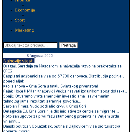
Hronika
Ekonomija
Sport
Marketing
Pretraga
8 Augusta, 2026
Najnovije vijesti:
Dragaš: Saradnja sa Masdarom je najvažnija razvojna prekretnica za
EPCG
Besplatni udžbenici za više od 67.700 osnovaca: Distribucija počinje u
ponedjeljak
Kao iz snova – Crna Gora u finalu Svjetskog prvenstva!
Pejak: Hoće li Milan Knežević i Vučića nazvati izdajnikom zbog dolaska...
Spajić: Otvaramo vrata američkim investicijama i savremenim
tehnologijama, rezultati saradnje govoriće...
Serbian Times: Vučić podijelio crkvu u Crnoj Gori
Delegacija EU: Crna Gora nije dio inicijative za centre za migrante,...
Potpisan ugovor za prvu fazu stambenog projekta na Veljem brdu
vrijednu...
Danski političar: Obilazak skupštine s Dajkovićem više bio turistička
posjeta, moraću...