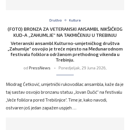
Društvo
Kultura
(FOTO) BRONZA ZA VETERANSKI ANSAMBL NIKŠIĆKOG
KUD-A „ZAHUMLJE“ NA TAKMIČENJU U TREBINJU
Veteranski ansambl Kulturno-umjetničkog društva
„Zahumlje“ osvojio je treće mjesto na Međunarodnom
festivalu folklora održanom prethodnog vikenda u
Trebinju.
od
PressNews
Ponedjeljak, 29 Juna 2026,
Miodrag Ćetković, umjetnički rukovodilac ansambla, kaže da je
taj sastav osvojio bronzanu statuu „Jovan Dučić“ na festivalu
„Veče folklora pored Trebišnjice“. Time je, kako navodi,
ostvaren još jedan zapažen uspjeh …