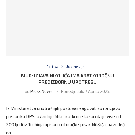
Politika
Udarne vijesti
MUP: IZJAVA NIKOLIĆA IMA KRATKOROČNU
PREDIZBORNU UPOTREBU
od
PressNews
Ponedjeljak, 7 Aprila 2025,
Iz Ministarstva unutrašnjih poslova reagovali su na izjavu
poslanika DPS-a Andrije Nikolića, koji je kazao da je više od
200 ljudi iz Trebinja upisano u birački spisak Nikšića, navodeći
da …