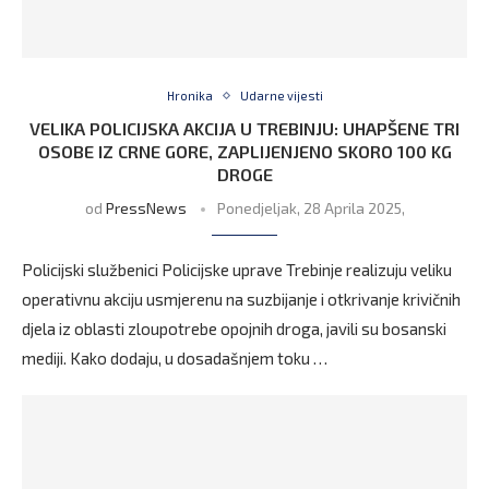
Hronika
Udarne vijesti
VELIKA POLICIJSKA AKCIJA U TREBINJU: UHAPŠENE TRI
OSOBE IZ CRNE GORE, ZAPLIJENJENO SKORO 100 KG
DROGE
od
PressNews
Ponedjeljak, 28 Aprila 2025,
Policijski službenici Policijske uprave Trebinje realizuju veliku
operativnu akciju usmjerenu na suzbijanje i otkrivanje krivičnih
djela iz oblasti zloupotrebe opojnih droga, javili su bosanski
mediji. Kako dodaju, u dosadašnjem toku …