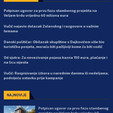
Potpisan ugovor za prvu fazu stambenog projekta na
Veljem brdu vrijednu 40 miliona eura
Vučić najavio dolazak Zelenskog i razgovore o važnim
temama
Danski političar: Obilazak skupštine s Dajkovićem više bio
turistička posjeta, moraću biti pažljiviji kome ću biti vodič
Od sjutra: Za nevezivanje pojasa kazna 150 eura, plaćanje i
na licu mjesta
Vučić: Raspisivanje izbora u narednim danima ili nedeljama,
podnijeću ostavku prije kampanje
NAJNOVIJE
Potpisan ugovor za prvu fazu stambenog
projekta na Veljem brdu vrijednu 40