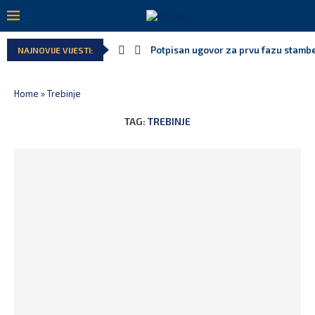
Potpisan ugovor za prvu fazu stamben
NAJNOVIJE VIJESTI:
Home
»
Trebinje
TAG:
TREBINJE