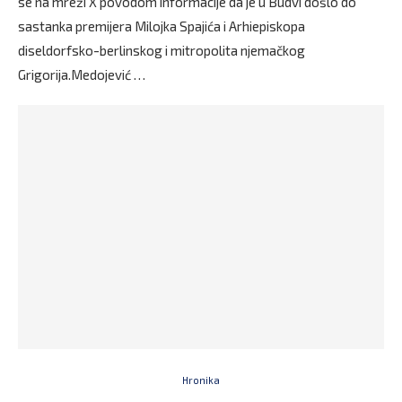
se na mreži X povodom informacije da je u Budvi došlo do
sastanka premijera Milojka Spajića i Arhiepiskopa
diseldorfsko-berlinskog i mitropolita njemačkog
Grigorija.Medojević …
Hronika