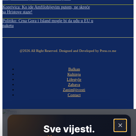
Koprivica: Ko ide Amfilohijevim putem, ne skreće
sa Hristove staze!
Politiko: Crna Gora i Island mogle bi da uđu u EU u
paketu
@2026.All Right Reserved. Designed and Developed by Press.co.me
Balkan
Kuhinja
Lifestyle
Zabava
Zanimljivosti
Contact
Naslovna
×
Sve vijesti.
Politika