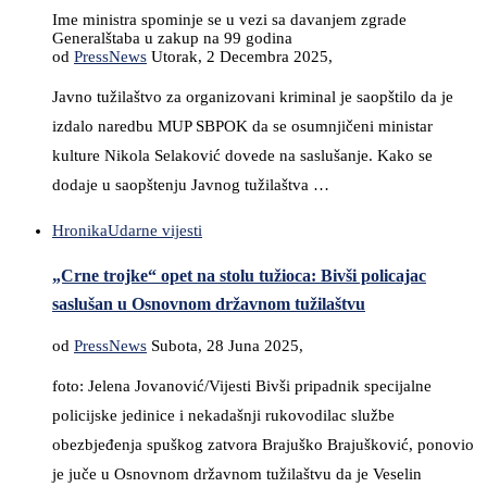
Ime ministra spominje se u vezi sa davanjem zgrade
Generalštaba u zakup na 99 godina
od
PressNews
Utorak, 2 Decembra 2025,
Javno tužilaštvo za organizovani kriminal je saopštilo da je
izdalo naredbu MUP SBPOK da se osumnjičeni ministar
kulture Nikola Selaković dovede na saslušanje. Kako se
dodaje u saopštenju Javnog tužilaštva …
Hronika
Udarne vijesti
„Crne trojke“ opet na stolu tužioca: Bivši policajac
saslušan u Osnovnom državnom tužilaštvu
od
PressNews
Subota, 28 Juna 2025,
foto: Jelena Jovanović/Vijesti Bivši pripadnik specijalne
policijske jedinice i nekadašnji rukovodilac službe
obezbjeđenja spuškog zatvora Brajuško Brajušković, ponovio
je juče u Osnovnom državnom tužilaštvu da je Veselin