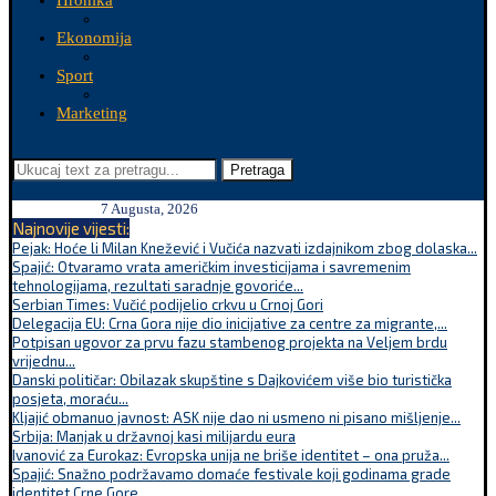
Hronika
Ekonomija
Sport
Marketing
Pretraga
7 Augusta, 2026
Najnovije vijesti:
Pejak: Hoće li Milan Knežević i Vučića nazvati izdajnikom zbog dolaska...
Spajić: Otvaramo vrata američkim investicijama i savremenim
tehnologijama, rezultati saradnje govoriće...
Serbian Times: Vučić podijelio crkvu u Crnoj Gori
Delegacija EU: Crna Gora nije dio inicijative za centre za migrante,...
Potpisan ugovor za prvu fazu stambenog projekta na Veljem brdu
vrijednu...
Danski političar: Obilazak skupštine s Dajkovićem više bio turistička
posjeta, moraću...
Kljajić obmanuo javnost: ASK nije dao ni usmeno ni pisano mišljenje...
Srbija: Manjak u državnoj kasi milijardu eura
Ivanović za Eurokaz: Evropska unija ne briše identitet – ona pruža...
Spajić: Snažno podržavamo domaće festivale koji godinama grade
identitet Crne Gore...