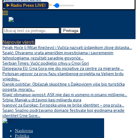
▶️ Radio Press LIVE!
🔊
Pretraga
Najnovije vijesti:
Pejak: Hoće li Milan Knežević i Vučića nazvati izdajnikom zbog dolaska...
Spajić: Otvaramo vrata američkim investicijama i savremenim
tehnologijama, rezultati saradnje govoriće...
Serbian Times: Vučić podijelio crkvu u Crnoj Gori
Delegacija EU: Crna Gora nije dio inicijative za centre za migrante,...
Potpisan ugovor za prvu fazu stambenog projekta na Veljem brdu
vrijednu...
Danski političar: Obilazak skupštine s Dajkovićem više bio turistička
posjeta, moraću...
Kljajić obmanuo javnost: ASK nije dao ni usmeno ni pisano mišljenje...
Srbija: Manjak u državnoj kasi milijardu eura
Ivanović za Eurokaz: Evropska unija ne briše identitet – ona pruža...
Spajić: Snažno podržavamo domaće festivale koji godinama grade
identitet Crne Gore...
Naslovna
Politika