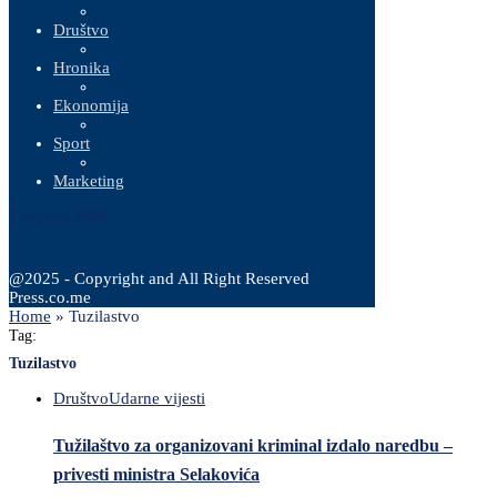
Društvo
Hronika
Ekonomija
Sport
Marketing
7 Augusta, 2026
@2025 - Copyright and All Right Reserved
Press.co.me
Home
»
Tuzilastvo
Tag:
Tuzilastvo
Društvo
Udarne vijesti
Tužilaštvo za organizovani kriminal izdalo naredbu –
privesti ministra Selakovića