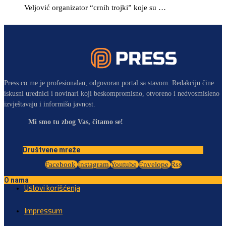
Veljović organizator “crnih trojki” koje su …
Press.co.me je profesionalan, odgovoran portal sa stavom. Redakciju čine
iskusni urednici i novinari koji beskompromisno, otvoreno i nedvosmisleno
izvještavaju i informišu javnost.
Mi smo tu zbog Vas, čitamo se!
Društvene mreže
Facebook
Instagram
Youtube
Envelope
Rss
O nama
Uslovi korišćenja
Impressum