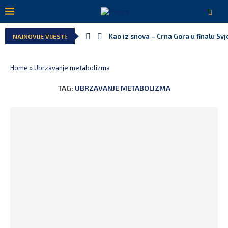
Kao iz snova – Crna Gora u finalu Sv
NAJNOVIJE VIJESTI:
Home
»
Ubrzavanje metabolizma
TAG:
UBRZAVANJE METABOLIZMA