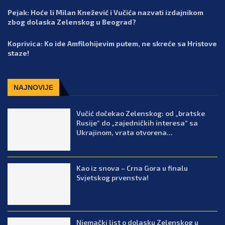
Pejak: Hoće li Milan Knežević i Vučića nazvati izdajnikom
zbog dolaska Zelenskog u Beograd?
Koprivica: Ko ide Amfilohijevim putem, ne skreće sa Hristove
staze!
NAJNOVIJE
Vučić dočekao Zelenskog: od „bratske
Rusije“ do „zajedničkih interesa“ sa
Ukrajinom, vrata otvorena...
Kao iz snova – Crna Gora u finalu
Svjetskog prvenstva!
Njemački list o dolasku Zelenskog u