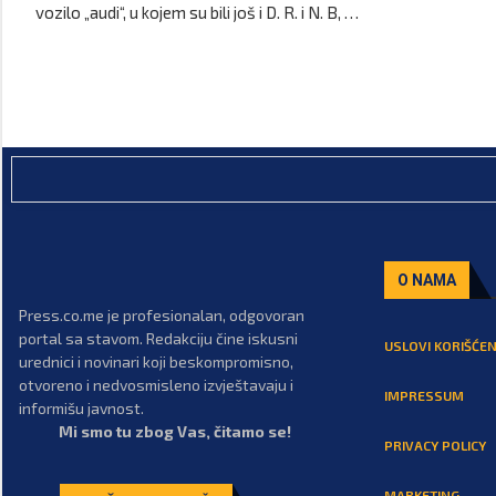
vozilo „audi“, u kojem su bili još i D. R. i N. B, …
O NAMA
Press.co.me je profesionalan, odgovoran
portal sa stavom. Redakciju čine iskusni
USLOVI KORIŠĆEN
urednici i novinari koji beskompromisno,
otvoreno i nedvosmisleno izvještavaju i
IMPRESSUM
informišu javnost.
Mi smo tu zbog Vas, čitamo se!
PRIVACY POLICY
MARKETING