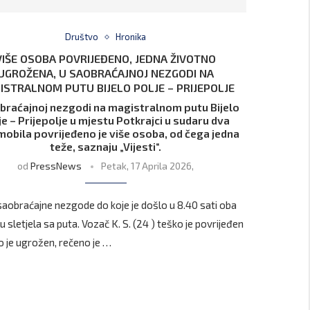
Društvo
Hronika
VIŠE OSOBA POVRIJEĐENO, JEDNA ŽIVOTNO
UGROŽENA, U SAOBRAĆAJNOJ NEZGODI NA
ISTRALNOM PUTU BIJELO POLJE – PRIJEPOLJE
braćajnoj nezgodi na magistralnom putu Bijelo
je – Prijepolje u mjestu Potkrajci u sudaru dva
obila povrijeđeno je više osoba, od čega jedna
teže, saznaju „Vijesti“.
od
PressNews
Petak, 17 Aprila 2026,
aobraćajne nezgode do koje je došlo u 8.40 sati oba
u sletjela sa puta. Vozač K. S. (24 ) teško je povrijeđen
no je ugrožen, rečeno je …