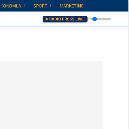
EKONOMIJA
SPORT
MARKETING
▶️ RADIO PRESS LIVE!
🔊