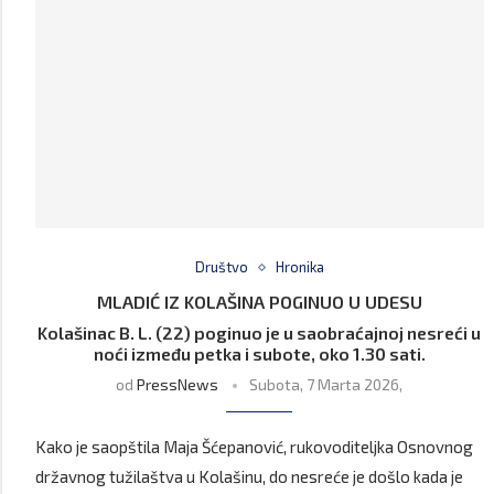
Društvo
Hronika
MLADIĆ IZ KOLAŠINA POGINUO U UDESU
Kolašinac B. L. (22) poginuo je u saobraćajnoj nesreći u
noći između petka i subote, oko 1.30 sati.
od
PressNews
Subota, 7 Marta 2026,
Kako je saopštila Maja Šćepanović, rukovoditeljka Osnovnog
državnog tužilaštva u Kolašinu, do nesreće je došlo kada je