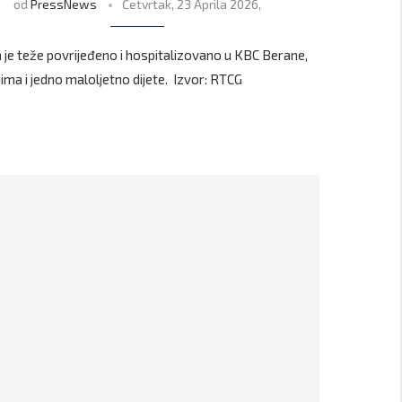
od
PressNews
Četvrtak, 23 Aprila 2026,
ca je teže povrijeđeno i hospitalizovano u KBC Berane,
ima i jedno maloljetno dijete. Izvor: RTCG