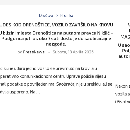
Društvo
Hronika
UDES KOD DRENOŠTICE, VOZILO ZAVRŠILO NA KROVU
U blizini mjesta Drenoštica na putnom pravcu Nikšić –
MAG
Podgorica jutros oko 7 sati došlo je do saobraćajne
nezgode.
U sao
Pol
od
PressNews
Subota, 18 Aprila 2026,
autom
d siline udara jedno vozilo se prevrnulo na krov, a u
perativno komunikacionom centru Uprave policije nijesu
mali podatke o povrijeđenima. Saobraćaj nije u prekidu, ali se
Nakon s
dvija usporeno. Na …
vozila s
i život