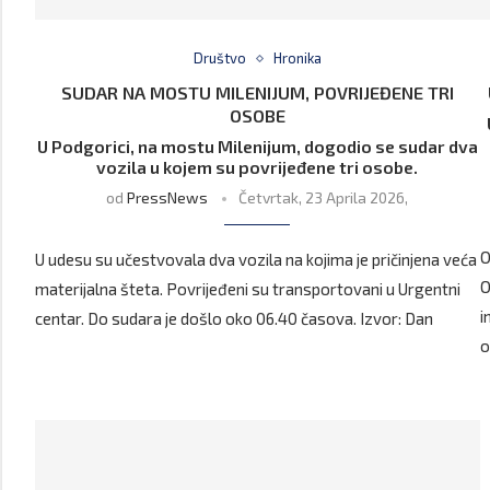
Društvo
Hronika
SUDAR NA MOSTU MILENIJUM, POVRIJEĐENE TRI
OSOBE
U Podgorici, na mostu Milenijum, dogodio se sudar dva
vozila u kojem su povrijeđene tri osobe.
od
PressNews
Četvrtak, 23 Aprila 2026,
O
U udesu su učestvovala dva vozila na kojima je pričinjena veća
O
materijalna šteta. Povrijeđeni su transportovani u Urgentni
i
centar. Do sudara je došlo oko 06.40 časova. Izvor: Dan
o