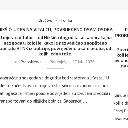
Društvo
Hronika
NIKŠIĆ: UDES NA VITALCU, POVRIJEĐENO OSAM OSOBA
P
PROBU
U mjestu Vitalac, kod Nikšića dogodila se saobraćajna
nezgoda u kojoj je, kako je nezvanično saopšteno
portalu RTNK iz policije, povrijeđeno osam osoba, od
Povri
kojih jedna teže.
koji 
aviono
od
PressNews
Ponedjeljak, 27 Jula 2026,
na 
aobraćajna nezgoda se dogodila kod restorana „Kastel“. U
desu je učestvovalo troje vozila. Sihronizovanom akcijom
atrogasaca, Hitne i policije povrijeđeni su izvučeni iz vozila i
Minule 
ransportovani do nikšićke bolnice. Saobraćaj …
koji je
Crnoj Go
dvadese