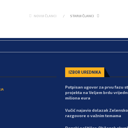
NOVIJI ČLANCI
STARIJI ČLANCI
IZBOR UREDNIKA
Potpisan ugovor za prvu fazu 
JA
projekta na Veljem brdu vrijedn
miliona eura
Vučić najavio dolazak Zelensko
razgovore o važnim temama
Danski političar: Obilazak skupš