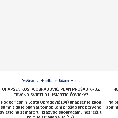
Društvo
Hronika
Udarne vijesti
UHAPŠEN KOSTA OBRADOVIĆ: PIJAN PROŠAO KROZ
ML
CRVENO SVJETLO I USMRTIO ČOVJEKA?
Podgoričanin Kosta Obradović (34) uhapšen je zbog
Na p
sumnje da je pijan automobilom prošao kroz crveno
poginu
svjetlo na semaforu i izazvao saobraćajnu nesreću u
kojoj je stradao V. P. (57).