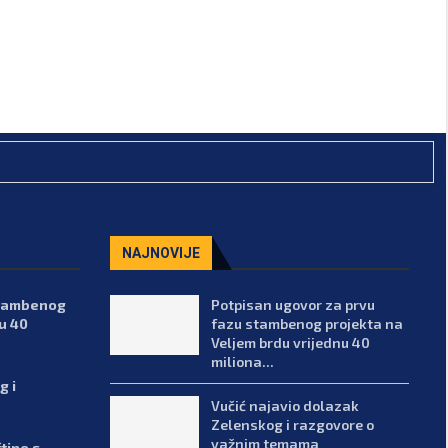
NAJNOVIJE
stambenog
Potpisan ugovor za prvu
u 40
fazu stambenog projekta na
Veljem brdu vrijednu 40
miliona...
g i
Vučić najavio dolazak
Zelenskog i razgovore o
važnim temama
tine s