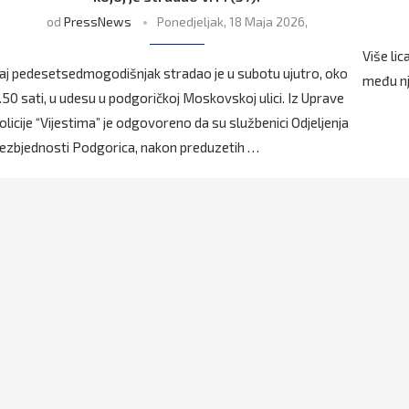
od
PressNews
Ponedjeljak, 18 Maja 2026,
Više li
aj pedesetsedmogodišnjak stradao je u subotu ujutro, oko
među nj
.50 sati, u udesu u podgoričkoj Moskovskoj ulici. Iz Uprave
olicije “Vijestima” je odgovoreno da su službenici Odjeljenja
ezbjednosti Podgorica, nakon preduzetih …