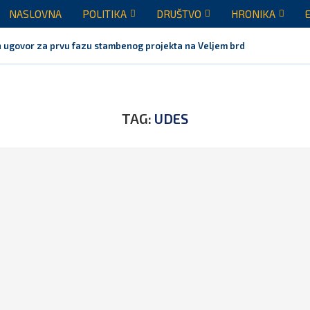
NASLOVNA
POLITIKA
DRUŠTVO
HRONIKA
 ugovor za prvu fazu stambenog projekta na Veljem brdu vrijednu...
TAG:
UDES