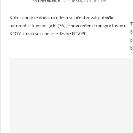
od
PressNews
Subota, 18 Jula 2026,
Kako iz policije dodaju u udesu su učestvovali putnički
T
automobil i kamion. „V.K. (36) je povrijeđen i transportovan u
6
KCCG“, kazali su iz policije. Izvor: RTV PG
p
b