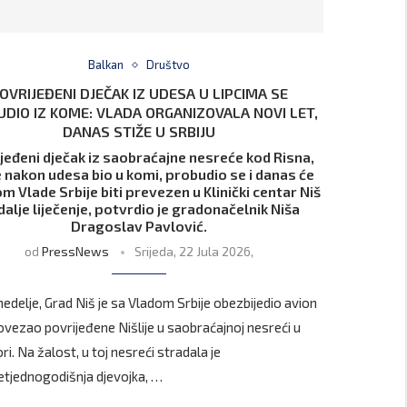
Balkan
Društvo
OVRIJEĐENI DJEČAK IZ UDESA U LIPCIMA SE
DIO IZ KOME: VLADA ORGANIZOVALA NOVI LET,
DANAS STIŽE U SRBIJU
jeđeni dječak iz saobraćajne nesreće kod Risna,
je nakon udesa bio u komi, probudio se i danas će
m Vlade Srbije biti prevezen u Klinički centar Niš
dalje liječenje, potvrdio je gradonačelnik Niša
Dragoslav Pavlović.
od
PressNews
Srijeda, 22 Jula 2026,
nedelje, Grad Niš je sa Vladom Srbije obezbijedio avion
 dovezao povrijeđene Nišlije u saobraćajnoj nesreći u
ri. Na žalost, u toj nesreći stradala je
tjednogodišnja djevojka, …