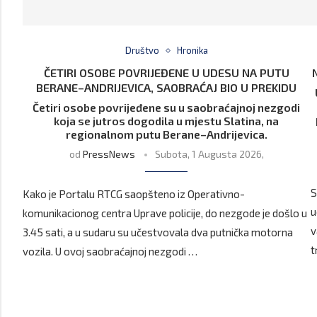
Društvo
Hronika
ČETIRI OSOBE POVRIJEĐENE U UDESU NA PUTU
BERANE–ANDRIJEVICA, SAOBRAĆAJ BIO U PREKIDU
Četiri osobe povrijeđene su u saobraćajnoj nezgodi
koja se jutros dogodila u mjestu Slatina, na
regionalnom putu Berane–Andrijevica.
od
PressNews
Subota, 1 Augusta 2026,
S
Kako je Portalu RTCG saopšteno iz Operativno-
u
komunikacionog centra Uprave policije, do nezgode je došlo u
v
3.45 sati, a u sudaru su učestvovala dva putnička motorna
t
vozila. U ovoj saobraćajnoj nezgodi …