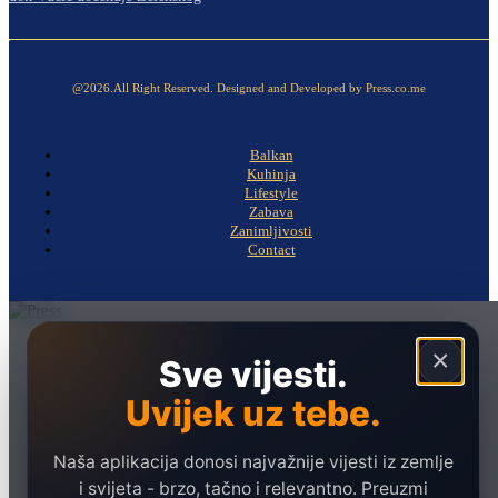
@2026.All Right Reserved. Designed and Developed by Press.co.me
Balkan
Kuhinja
Lifestyle
Zabava
Zanimljivosti
Contact
Naslovna
×
Sve vijesti.
Politika
Uvijek uz tebe.
Društvo
Hronika
Naša aplikacija donosi najvažnije vijesti iz zemlje
Ekonomija
i svijeta - brzo, tačno i relevantno. Preuzmi