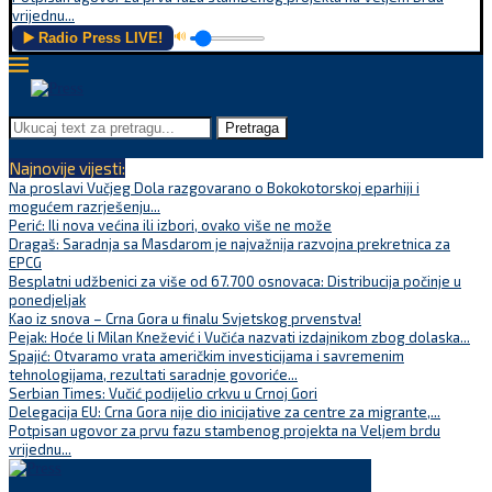
vrijednu...
▶️ Radio Press LIVE!
🔊
Pretraga
Najnovije vijesti:
Na proslavi Vučjeg Dola razgovarano o Bokokotorskoj eparhiji i
mogućem razrješenju...
Perić: Ili nova većina ili izbori, ovako više ne može
Dragaš: Saradnja sa Masdarom je najvažnija razvojna prekretnica za
EPCG
Besplatni udžbenici za više od 67.700 osnovaca: Distribucija počinje u
ponedjeljak
Kao iz snova – Crna Gora u finalu Svjetskog prvenstva!
Pejak: Hoće li Milan Knežević i Vučića nazvati izdajnikom zbog dolaska...
Spajić: Otvaramo vrata američkim investicijama i savremenim
tehnologijama, rezultati saradnje govoriće...
Serbian Times: Vučić podijelio crkvu u Crnoj Gori
Delegacija EU: Crna Gora nije dio inicijative za centre za migrante,...
Potpisan ugovor za prvu fazu stambenog projekta na Veljem brdu
vrijednu...