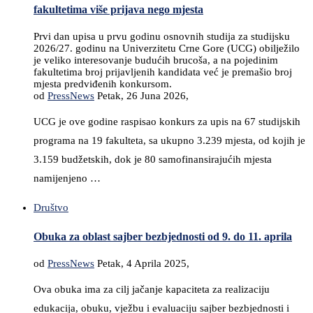
fakultetima više prijava nego mjesta
Prvi dan upisa u prvu godinu osnovnih studija za studijsku
2026/27. godinu na Univerzitetu Crne Gore (UCG) obilježilo
je veliko interesovanje budućih brucoša, a na pojedinim
fakultetima broj prijavljenih kandidata već je premašio broj
mjesta predviđenih konkursom.
od
PressNews
Petak, 26 Juna 2026,
UCG je ove godine raspisao konkurs za upis na 67 studijskih
programa na 19 fakulteta, sa ukupno 3.239 mjesta, od kojih je
3.159 budžetskih, dok je 80 samofinansirajućih mjesta
namijenjeno …
Društvo
Obuka za oblast sajber bezbjednosti od 9. do 11. aprila
od
PressNews
Petak, 4 Aprila 2025,
Ova obuka ima za cilj jačanje kapaciteta za realizaciju
edukacija, obuku, vježbu i evaluaciju sajber bezbjednosti i