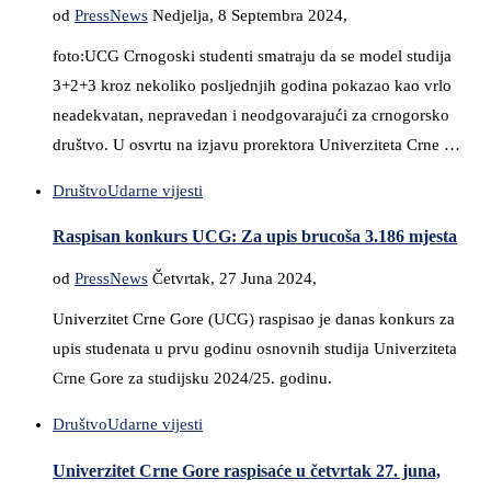
od
PressNews
Nedjelja, 8 Septembra 2024,
foto:UCG Crnogoski studenti smatraju da se model studija
3+2+3 kroz nekoliko posljednjih godina pokazao kao vrlo
neadekvatan, nepravedan i neodgovarajući za crnogorsko
društvo. U osvrtu na izjavu prorektora Univerziteta Crne …
Društvo
Udarne vijesti
Raspisan konkurs UCG: Za upis brucoša 3.186 mjesta
od
PressNews
Četvrtak, 27 Juna 2024,
Univerzitet Crne Gore (UCG) raspisao je danas konkurs za
upis studenata u prvu godinu osnovnih studija Univerziteta
Crne Gore za studijsku 2024/25. godinu.
Društvo
Udarne vijesti
Univerzitet Crne Gore raspisaće u četvrtak 27. juna,