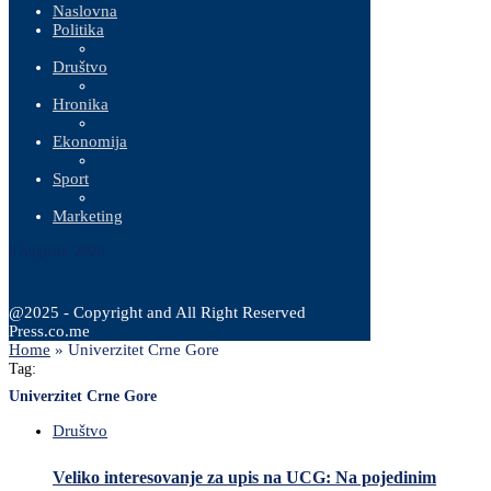
Naslovna
Politika
Društvo
Hronika
Ekonomija
Sport
Marketing
9 Augusta, 2026
@2025 - Copyright and All Right Reserved
Press.co.me
Home
»
Univerzitet Crne Gore
Tag:
Univerzitet Crne Gore
Društvo
Veliko interesovanje za upis na UCG: Na pojedinim