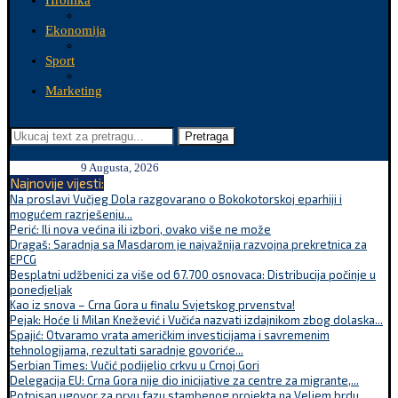
Hronika
Ekonomija
Sport
Marketing
Pretraga
9 Augusta, 2026
Najnovije vijesti:
Na proslavi Vučjeg Dola razgovarano o Bokokotorskoj eparhiji i
mogućem razrješenju...
Perić: Ili nova većina ili izbori, ovako više ne može
Dragaš: Saradnja sa Masdarom je najvažnija razvojna prekretnica za
EPCG
Besplatni udžbenici za više od 67.700 osnovaca: Distribucija počinje u
ponedjeljak
Kao iz snova – Crna Gora u finalu Svjetskog prvenstva!
Pejak: Hoće li Milan Knežević i Vučića nazvati izdajnikom zbog dolaska...
Spajić: Otvaramo vrata američkim investicijama i savremenim
tehnologijama, rezultati saradnje govoriće...
Serbian Times: Vučić podijelio crkvu u Crnoj Gori
Delegacija EU: Crna Gora nije dio inicijative za centre za migrante,...
Potpisan ugovor za prvu fazu stambenog projekta na Veljem brdu