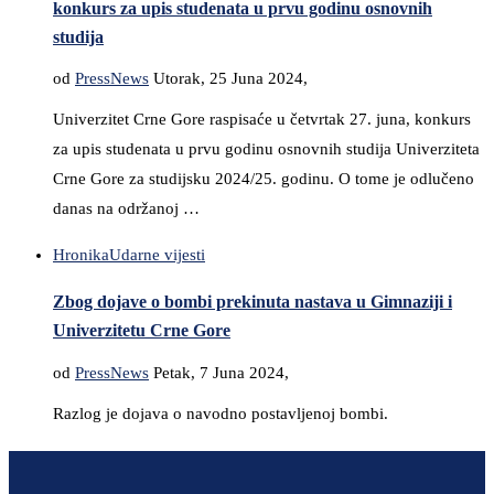
konkurs za upis studenata u prvu godinu osnovnih
studija
od
PressNews
Utorak, 25 Juna 2024,
Univerzitet Crne Gore raspisaće u četvrtak 27. juna, konkurs
za upis studenata u prvu godinu osnovnih studija Univerziteta
Crne Gore za studijsku 2024/25. godinu. O tome je odlučeno
danas na održanoj …
Hronika
Udarne vijesti
Zbog dojave o bombi prekinuta nastava u Gimnaziji i
Univerzitetu Crne Gore
od
PressNews
Petak, 7 Juna 2024,
Razlog je dojava o navodno postavljenoj bombi.