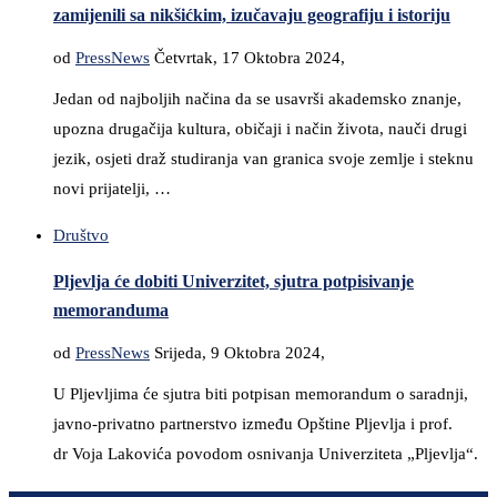
zamijenili sa nikšićkim, izučavaju geografiju i istoriju
od
PressNews
Četvrtak, 17 Oktobra 2024,
Jedan od najboljih načina da se usavrši akademsko znanje,
upozna drugačija kultura, običaji i način života, nauči drugi
jezik, osjeti draž studiranja van granica svoje zemlje i steknu
novi prijatelji, …
Društvo
Pljevlja će dobiti Univerzitet, sjutra potpisivanje
memoranduma
od
PressNews
Srijeda, 9 Oktobra 2024,
U Pljevljima će sjutra biti potpisan memorandum o saradnji,
javno-privatno partnerstvo između Opštine Pljevlja i prof.
dr Voja Lakovića povodom osnivanja Univerziteta „Pljevlja“.