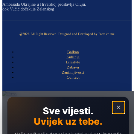
Ambasada Ukrajine u Hrvatskoj proslavlja Oluju,
dok Vučić dočekuje Zelenskog
@2026.All Right Reserved. Designed and Developed by Press.co.me
Balkan
Kuhinja
Lifestyle
Zabava
Zanimljivosti
Contact
Naslovna
×
Sve vijesti.
Politika
Uvijek uz tebe.
Društvo
Hronika