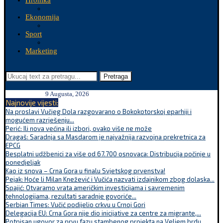
Hronika
Ekonomija
Sport
Marketing
Pretraga
9 Augusta, 2026
Najnovije vijesti:
Na proslavi Vučjeg Dola razgovarano o Bokokotorskoj eparhiji i
mogućem razrješenju...
Perić: Ili nova većina ili izbori, ovako više ne može
Dragaš: Saradnja sa Masdarom je najvažnija razvojna prekretnica za
EPCG
Besplatni udžbenici za više od 67.700 osnovaca: Distribucija počinje u
ponedjeljak
Kao iz snova – Crna Gora u finalu Svjetskog prvenstva!
Pejak: Hoće li Milan Knežević i Vučića nazvati izdajnikom zbog dolaska...
Spajić: Otvaramo vrata američkim investicijama i savremenim
tehnologijama, rezultati saradnje govoriće...
Serbian Times: Vučić podijelio crkvu u Crnoj Gori
Delegacija EU: Crna Gora nije dio inicijative za centre za migrante,...
Potpisan ugovor za prvu fazu stambenog projekta na Veljem brdu