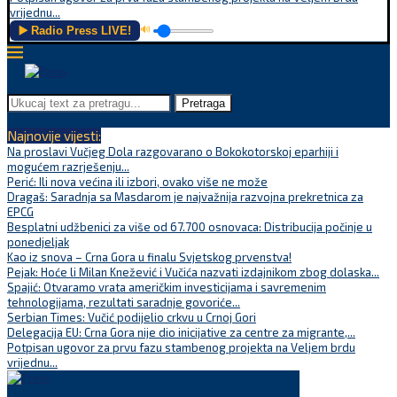
vrijednu...
▶️ Radio Press LIVE!
🔊
Pretraga
Najnovije vijesti:
Na proslavi Vučjeg Dola razgovarano o Bokokotorskoj eparhiji i
mogućem razrješenju...
Perić: Ili nova većina ili izbori, ovako više ne može
Dragaš: Saradnja sa Masdarom je najvažnija razvojna prekretnica za
EPCG
Besplatni udžbenici za više od 67.700 osnovaca: Distribucija počinje u
ponedjeljak
Kao iz snova – Crna Gora u finalu Svjetskog prvenstva!
Pejak: Hoće li Milan Knežević i Vučića nazvati izdajnikom zbog dolaska...
Spajić: Otvaramo vrata američkim investicijama i savremenim
tehnologijama, rezultati saradnje govoriće...
Serbian Times: Vučić podijelio crkvu u Crnoj Gori
Delegacija EU: Crna Gora nije dio inicijative za centre za migrante,...
Potpisan ugovor za prvu fazu stambenog projekta na Veljem brdu
vrijednu...