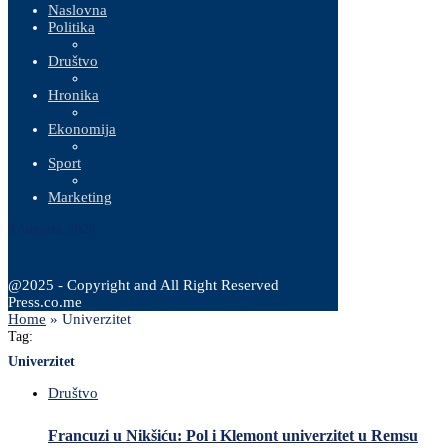
Naslovna
Politika
Društvo
Hronika
Ekonomija
Sport
Marketing
9 Augusta, 2026
@2025 - Copyright and All Right Reserved
Press.co.me
Home
»
Univerzitet
Tag:
Univerzitet
Društvo
Francuzi u Nikšiću: Pol i Klemont univerzitet u Remsu