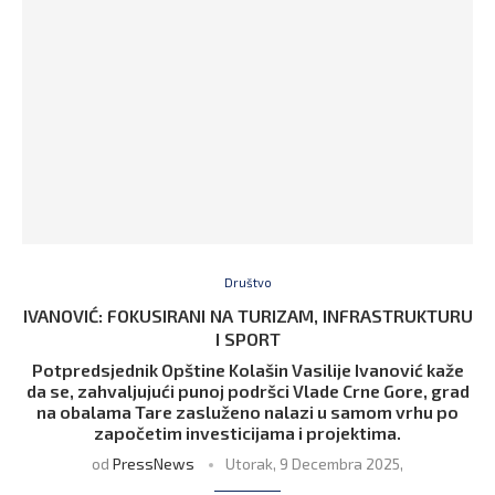
Društvo
IVANOVIĆ: FOKUSIRANI NA TURIZAM, INFRASTRUKTURU
I SPORT
Potpredsjednik Opštine Kolašin Vasilije Ivanović kaže
da se, zahvaljujući punoj podršci Vlade Crne Gore, grad
na obalama Tare zasluženo nalazi u samom vrhu po
započetim investicijama i projektima.
od
PressNews
Utorak, 9 Decembra 2025,