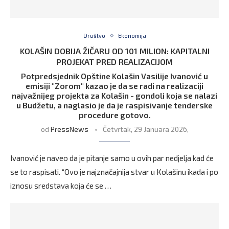
Društvo
Ekonomija
KOLAŠIN DOBIJA ŽIČARU OD 101 MILION: KAPITALNI
PROJEKAT PRED REALIZACIJOM
Potpredsjednik Opštine Kolašin Vasilije Ivanović u
emisiji "Zorom" kazao je da se radi na realizaciji
najvažnijeg projekta za Kolašin - gondoli koja se nalazi
u Budžetu, a naglasio je da je raspisivanje tenderske
procedure gotovo.
od
PressNews
Četvrtak, 29 Januara 2026,
Ivanović je naveo da je pitanje samo u ovih par nedjelja kad će
se to raspisati. “Ovo je najznačajnija stvar u Kolašinu ikada i po
iznosu sredstava koja će se …