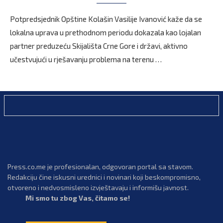
Potpredsjednik Opštine Kolašin Vasilije Ivanović kaže da se
lokalna uprava u prethodnom periodu dokazala kao lojalan
partner preduzeću Skijališta Crne Gore i državi, aktivno
učestvujući u rješavanju problema na terenu …
Press.co.me je profesionalan, odgovoran portal sa stavom.
Redakciju čine iskusni urednici i novinari koji beskompromisno,
otvoreno i nedvosmisleno izvještavaju i informišu javnost.
Mi smo tu zbog Vas, čitamo se!