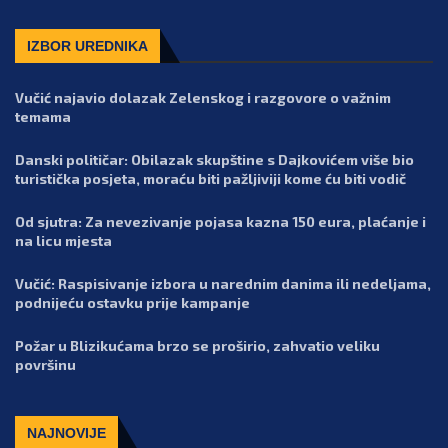
IZBOR UREDNIKA
Vučić najavio dolazak Zelenskog i razgovore o važnim
temama
Danski političar: Obilazak skupštine s Dajkovićem više bio
turistička posjeta, moraću biti pažljiviji kome ću biti vodič
Od sjutra: Za nevezivanje pojasa kazna 150 eura, plaćanje i
na licu mjesta
Vučić: Raspisivanje izbora u narednim danima ili nedeljama,
podnijeću ostavku prije kampanje
Požar u Blizikućama brzo se proširio, zahvatio veliku
površinu
NAJNOVIJE