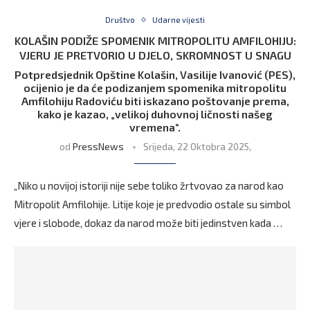
Društvo
Udarne vijesti
KOLAŠIN PODIŽE SPOMENIK MITROPOLITU AMFILOHIJU:
VJERU JE PRETVORIO U DJELO, SKROMNOST U SNAGU
Potpredsjednik Opštine Kolašin, Vasilije Ivanović (PES),
ocijenio je da će podizanjem spomenika mitropolitu
Amfilohiju Radoviću biti iskazano poštovanje prema,
kako je kazao, „velikoj duhovnoj ličnosti našeg
vremena“.
od
PressNews
Srijeda, 22 Oktobra 2025,
„Niko u novijoj istoriji nije sebe toliko žrtvovao za narod kao
Mitropolit Amfilohije. Litije koje je predvodio ostale su simbol
vjere i slobode, dokaz da narod može biti jedinstven kada …