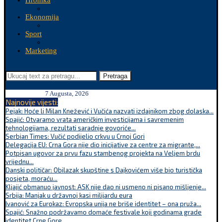
Hronika
Ekonomija
Sport
Marketing
Pretraga
7 Augusta, 2026
Najnovije vijesti:
Pejak: Hoće li Milan Knežević i Vučića nazvati izdajnikom zbog dolaska...
Spajić: Otvaramo vrata američkim investicijama i savremenim
tehnologijama, rezultati saradnje govoriće...
Serbian Times: Vučić podijelio crkvu u Crnoj Gori
Delegacija EU: Crna Gora nije dio inicijative za centre za migrante,...
Potpisan ugovor za prvu fazu stambenog projekta na Veljem brdu
vrijednu...
Danski političar: Obilazak skupštine s Dajkovićem više bio turistička
posjeta, moraću...
Kljajić obmanuo javnost: ASK nije dao ni usmeno ni pisano mišljenje...
Srbija: Manjak u državnoj kasi milijardu eura
Ivanović za Eurokaz: Evropska unija ne briše identitet – ona pruža...
Spajić: Snažno podržavamo domaće festivale koji godinama grade
identitet Crne Gore...