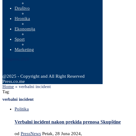
Društvo
Hronika
Ekonomija
Sport
Marketing
7 Augusta, 2026
@2025 - Copyright and All Right Reserved
Press.co.me
Home
»
verbalni incident
Tag:
verbalni incident
Politika
Verbalni incident nakon prekida prenosa Skupštine
od
PressNews
Petak, 28 Juna 2024,