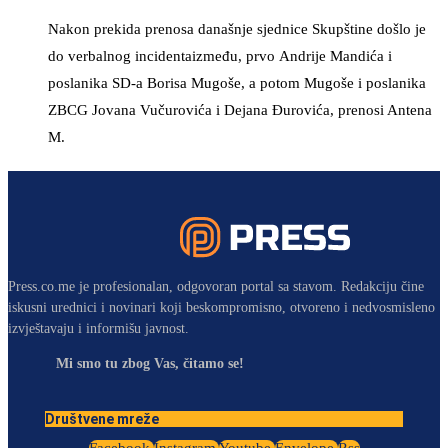
Nakon prekida prenosa današnje sjednice Skupštine došlo je
do verbalnog incidentaizmeđu, prvo Andrije Mandića i
poslanika SD-a Borisa Mugoše, a potom Mugoše i poslanika
ZBCG Jovana Vučurovića i Dejana Đurovića, prenosi Antena
M.
Press.co.me je profesionalan, odgovoran portal sa stavom. Redakciju čine
iskusni urednici i novinari koji beskompromisno, otvoreno i nedvosmisleno
izvještavaju i informišu javnost.
Mi smo tu zbog Vas, čitamo se!
Društvene mreže
Facebook
Instagram
Youtube
Envelope
Rss