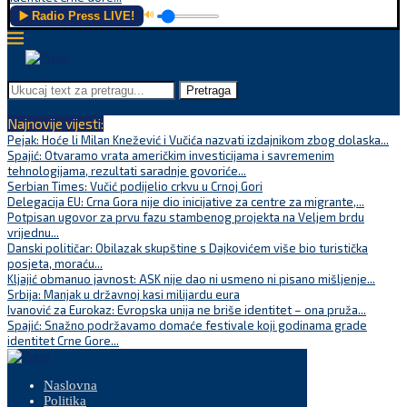
▶️ Radio Press LIVE!
🔊
Pretraga
Najnovije vijesti:
Pejak: Hoće li Milan Knežević i Vučića nazvati izdajnikom zbog dolaska...
Spajić: Otvaramo vrata američkim investicijama i savremenim
tehnologijama, rezultati saradnje govoriće...
Serbian Times: Vučić podijelio crkvu u Crnoj Gori
Delegacija EU: Crna Gora nije dio inicijative za centre za migrante,...
Potpisan ugovor za prvu fazu stambenog projekta na Veljem brdu
vrijednu...
Danski političar: Obilazak skupštine s Dajkovićem više bio turistička
posjeta, moraću...
Kljajić obmanuo javnost: ASK nije dao ni usmeno ni pisano mišljenje...
Srbija: Manjak u državnoj kasi milijardu eura
Ivanović za Eurokaz: Evropska unija ne briše identitet – ona pruža...
Spajić: Snažno podržavamo domaće festivale koji godinama grade
identitet Crne Gore...
Naslovna
Politika