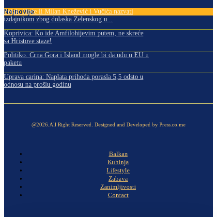
Najnovije
Pejak: Hoće li Milan Knežević i Vučića nazvati
izdajnikom zbog dolaska Zelenskog u...
Koprivica: Ko ide Amfilohijevim putem, ne skreće
sa Hristove staze!
Politiko: Crna Gora i Island mogle bi da uđu u EU u
paketu
Uprava carina: Naplata prihoda porasla 5,5 odsto u
odnosu na prošlu godinu
@2026.All Right Reserved. Designed and Developed by Press.co.me
Balkan
Kuhinja
Lifestyle
Zabava
Zanimljivosti
Contact