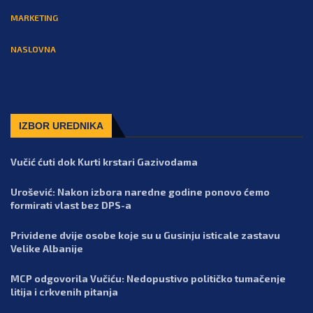
MARKETING
NASLOVNA
IZBOR UREDNIKA
Vučić ćuti dok Kurti krstari Gazivodama
Urošević: Nakon izbora naredne godine ponovo ćemo
formirati vlast bez DPS-a
Prividene dvije osobe koje su u Gusinju isticale zastavu
Velike Albanije
MCP odgovorila Vučiću: Nedopustivo političko tumačenje
litija i crkvenih pitanja